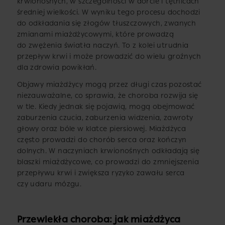
krwionośnych, w szczególności w aorcie i tętnicach
średniej wielkości. W wyniku tego procesu dochodzi
do odkładania się złogów tłuszczowych, zwanych
zmianami miażdżycowymi, które prowadzą
do zwężenia światła naczyń. To z kolei utrudnia
przepływ krwi i może prowadzić do wielu groźnych
dla zdrowia powikłań.
Objawy miażdżycy mogą przez długi czas pozostać
niezauważalne, co sprawia, że choroba rozwija się
w tle. Kiedy jednak się pojawią, mogą obejmować
zaburzenia czucia, zaburzenia widzenia, zawroty
głowy oraz bóle w klatce piersiowej. Miażdżyca
często prowadzi do chorób serca oraz kończyn
dolnych. W naczyniach krwionośnych odkładają się
blaszki miażdżycowe, co prowadzi do zmniejszenia
przepływu krwi i zwiększa ryzyko zawału serca
czy udaru mózgu.
Przewlekła choroba: jak miażdżyca