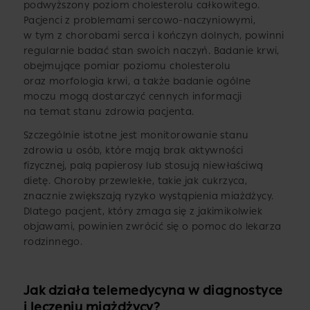
podwyższony poziom cholesterolu całkowitego.
Pacjenci z problemami sercowo-naczyniowymi,
w tym z chorobami serca i kończyn dolnych, powinni
regularnie badać stan swoich naczyń. Badanie krwi,
obejmujące pomiar poziomu cholesterolu
oraz morfologia krwi, a także badanie ogólne
moczu mogą dostarczyć cennych informacji
na temat stanu zdrowia pacjenta.
Szczególnie istotne jest monitorowanie stanu
zdrowia u osób, które mają brak aktywności
fizycznej, palą papierosy lub stosują niewłaściwą
dietę. Choroby przewlekłe, takie jak cukrzyca,
znacznie zwiększają ryzyko wystąpienia miażdżycy.
Dlatego pacjent, który zmaga się z jakimikolwiek
objawami, powinien zwrócić się o pomoc do lekarza
rodzinnego.
Jak działa telemedycyna w diagnostyce
i leczeniu miażdżycy?