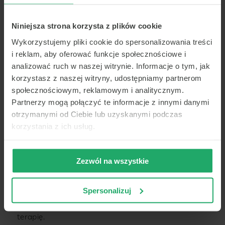
zastosowanie w wielu dziedzin medycyny, w tym
w kardiologii, gdzie jest szczególnie przydatna
Niniejsza strona korzysta z plików cookie
w diagnostyce miażdżycy. Dzięki ocenie stanu
zdrowia pacjenta możliwe jest bardzo szybkie
Wykorzystujemy pliki cookie do spersonalizowania treści
zlecenie odpowiednich badań czy przepisanie leków.
i reklam, aby oferować funkcje społecznościowe i
analizować ruch w naszej witrynie. Informacje o tym, jak
korzystasz z naszej witryny, udostępniamy partnerom
Leczenie miażdżycy – jak może pomóc
społecznościowym, reklamowym i analitycznym.
telemedycyna?
Partnerzy mogą połączyć te informacje z innymi danymi
otrzymanymi od Ciebie lub uzyskanymi podczas
Leczenie miażdżycy jest procesem długotrwałym
korzystania z ich usług.
i obejmuje zarówno farmakoterapię, jak i zmiany
w stylu życia, takie jak zwiększenie aktywności
fizycznej. Teleopieka medyczna umożliwia
Zezwól na wszystkie
monitorowanie stanu zdrowia pacjenta na bieżąco,
co jest kluczowe dla skutecznego leczenia. Dzięki
teleporadom, lekarz może regularnie sprawdzać
Spersonalizuj
wyniki badań, oceniać reakcję organizmu
na przyjmowane leki i na bieżąco dostosowywać
terapię.