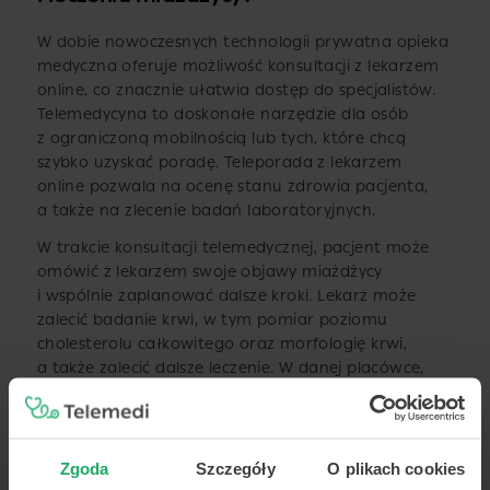
W dobie nowoczesnych technologii prywatna opieka
medyczna oferuje możliwość konsultacji z lekarzem
online, co znacznie ułatwia dostęp do specjalistów.
Telemedycyna to doskonałe narzędzie dla osób
z ograniczoną mobilnością lub tych, które chcą
szybko uzyskać poradę. Teleporada z lekarzem
online pozwala na ocenę stanu zdrowia pacjenta,
a także na zlecenie badań laboratoryjnych.
W trakcie konsultacji telemedycznej, pacjent może
omówić z lekarzem swoje objawy miażdżycy
i wspólnie zaplanować dalsze kroki. Lekarz może
zalecić badanie krwi, w tym pomiar poziomu
cholesterolu całkowitego oraz morfologię krwi,
a także zalecić dalsze leczenie. W danej placówce,
do której pacjent zostanie skierowany, istnieje
możliwość wykonania badań diagnostycznych,
takich jak USG tętnic szyjnych.
Zgoda
Szczegóły
O plikach cookies
W dzisiejszych czasach telemedycyna znajduje