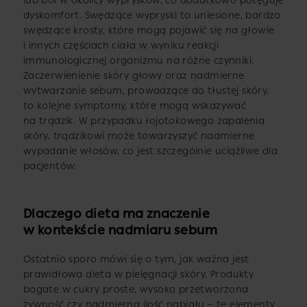
lub ból w okolicy wyprysków, co dodatkowo potęguje
dyskomfort. Swędzące wypryski to uniesione, bardzo
swędzące krosty, które mogą pojawić się na głowie
i innych częściach ciała w wyniku reakcji
immunologicznej organizmu na różne czynniki.
Zaczerwienienie skóry głowy oraz nadmierne
wytwarzanie sebum, prowadzące do tłustej skóry,
to kolejne symptomy, które mogą wskazywać
na trądzik. W przypadku łojotokowego zapalenia
skóry, trądzikowi może towarzyszyć nadmierne
wypadanie włosów, co jest szczególnie uciążliwe dla
pacjentów.
Dlaczego dieta ma znaczenie
w kontekście nadmiaru sebum
Ostatnio sporo mówi się o tym, jak ważna jest
prawidłowa dieta w pielęgnacji skóry. Produkty
bogate w cukry proste, wysoko przetworzona
żywność czy nadmierna ilość nabiału – te elementy