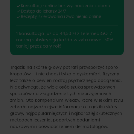
Konsultacje online bez wychodzenia z domu
Dostęp do lekarzy 24/7
Recepty, skierowania i zwolnienia online
1 konsultacja już od 44,50 zł z TelemediGO. Z
roczną subskrypcją każda wizyta nawet 50%
taniej przez cały rok!
Trądzik na skórze głowy potrafi przysporzyć sporo
kłopotów – i nie chodzi tylko o dyskomfort fizyczny,
lecz także o pewien rodzaj psychicznego obciążenia.
Nic dziwnego, że wiele osób szuka sprawdzonych
sposobów na złagodzenie tych nieprzyjemnych
zmian. Oto kompendium wiedzy, które w lekkim stylu
zebrało najważniejsze informacje o trądziku skóry
głowy, najpopularniejszych i najbardziej skutecznych
metodach leczenia, popartych badaniami
naukowymi i doświadczeniem dermatologów.