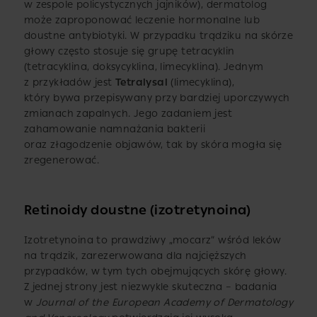
w zespole policystycznych jajników), dermatolog
może zaproponować leczenie hormonalne lub
doustne antybiotyki. W przypadku trądziku na skórze
głowy często stosuje się grupę tetracyklin
(tetracyklina, doksycyklina, limecyklina). Jednym
z przykładów jest
Tetralysal
(limecyklina),
który bywa przepisywany przy bardziej uporczywych
zmianach zapalnych. Jego zadaniem jest
zahamowanie namnażania bakterii
oraz złagodzenie objawów, tak by skóra mogła się
zregenerować.
Retinoidy doustne (izotretynoina)
Izotretynoina to prawdziwy „mocarz” wśród leków
na trądzik, zarezerwowana dla najcięższych
przypadków, w tym tych obejmujących skórę głowy.
Z jednej strony jest niezwykle skuteczna – badania
w
Journal of the European Academy of Dermatology