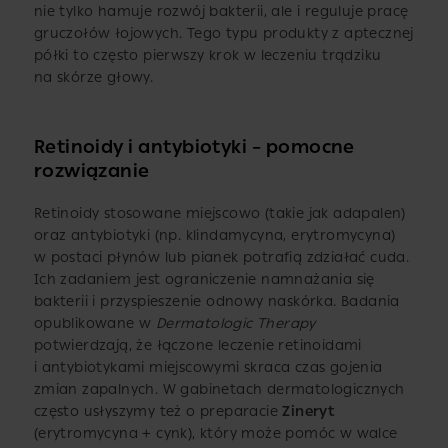
nie tylko hamuje rozwój bakterii, ale i reguluje pracę
gruczołów łojowych. Tego typu produkty z aptecznej
półki to często pierwszy krok w leczeniu trądziku
na skórze głowy.
Retinoidy i antybiotyki – pomocne
rozwiązanie
Retinoidy stosowane miejscowo (takie jak adapalen)
oraz antybiotyki (np. klindamycyna, erytromycyna)
w postaci płynów lub pianek potrafią zdziałać cuda.
Ich zadaniem jest ograniczenie namnażania się
bakterii i przyspieszenie odnowy naskórka. Badania
opublikowane w
Dermatologic Therapy
potwierdzają, że łączone leczenie retinoidami
i antybiotykami miejscowymi skraca czas gojenia
zmian zapalnych. W gabinetach dermatologicznych
często usłyszymy też o preparacie
Zineryt
(erytromycyna + cynk), który może pomóc w walce