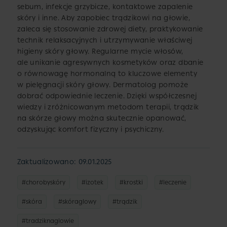
sebum, infekcje grzybicze, kontaktowe zapalenie
skóry i inne. Aby zapobiec trądzikowi na głowie,
zaleca się stosowanie zdrowej diety, praktykowanie
technik relaksacyjnych i utrzymywanie właściwej
higieny skóry głowy. Regularne mycie włosów,
ale unikanie agresywnych kosmetyków oraz dbanie
o równowagę hormonalną to kluczowe elementy
w pielęgnacji skóry głowy. Dermatolog pomoże
dobrać odpowiednie leczenie. Dzięki współczesnej
wiedzy i zróżnicowanym metodom terapii, trądzik
na skórze głowy można skutecznie opanować,
odzyskując komfort fizyczny i psychiczny.
Zaktualizowano: 09.01.2025
#chorobyskóry
#izotek
#krostki
#leczenie
#skóra
#skóraglowy
#trądzik
#tradziknaglowie