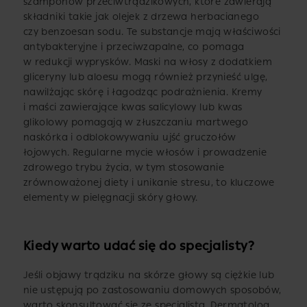
szamponów przeciwtrądzikowych, które zawierają
składniki takie jak olejek z drzewa herbacianego
czy benzoesan sodu. Te substancje mają właściwości
antybakteryjne i przeciwzapalne, co pomaga
w redukcji wyprysków. Maski na włosy z dodatkiem
gliceryny lub aloesu mogą również przynieść ulgę,
nawilżając skórę i łagodząc podrażnienia. Kremy
i maści zawierające kwas salicylowy lub kwas
glikolowy pomagają w złuszczaniu martwego
naskórka i odblokowywaniu ujść gruczołów
łojowych. Regularne mycie włosów i prowadzenie
zdrowego trybu życia, w tym stosowanie
zrównoważonej diety i unikanie stresu, to kluczowe
elementy w pielęgnacji skóry głowy.
Kiedy warto udać się do specjalisty?
Jeśli objawy trądziku na skórze głowy są ciężkie lub
nie ustępują po zastosowaniu domowych sposobów,
warto skonsultować się ze specjalistą. Dermatolog