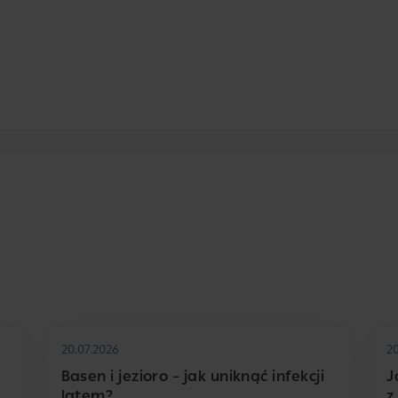
20.07.2026
2
Basen i jezioro – jak uniknąć infekcji
J
latem?
z