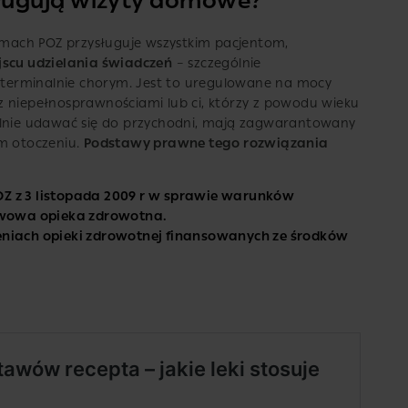
ługują wizyty domowe?
ach POZ przysługuje wszystkim pacjentom,
scu udzielania świadczeń
– szczególnie
terminalnie chorym. Jest to uregulowane na mocy
z niepełnosprawnościami lub ci, którzy z powodu wieku
elnie udawać się do przychodni, mają zagwarantowany
ym otoczeniu.
Podstawy prawne tego rozwiązania
OZ z 3 listopada 2009 r w sprawie warunków
wowa opieka zdrowotna.
eniach opieki zdrowotnej finansowanych ze środków