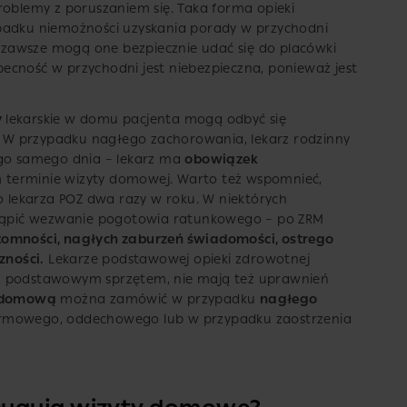
roblemy z poruszaniem się. Taka forma opieki
ypadku niemożności uzyskania porady w przychodni
zawsze mogą one bezpiecznie udać się do placówki
ecność w przychodni jest niebezpieczna, ponieważ jest
y
lekarskie w domu pacjenta mogą odbyć się
i. W przypadku nagłego zachorowania, lekarz rodzinny
ego samego dnia – lekarz ma
obowiązek
 terminie wizyty domowej. Warto też wspomnieć,
lekarza POZ dwa razy w roku. W niektórych
ąpić wezwanie pogotowia ratunkowego – po ZRM
tomności, nagłych zaburzeń świadomości, ostrego
zności.
Lekarze podstawowej opieki zdrowotnej
 z podstawowym sprzętem, nie mają też uprawnień
 domową
można zamówić w przypadku
nagłego
armowego, oddechowego lub w przypadku zaostrzenia