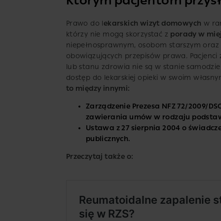
Którym pacjentom przys
Prawo do l
ekarskich wizyt domowych
w ram
którzy nie mogą skorzystać z
porady w miej
niepełnosprawnym, osobom starszym oraz 
obowiązujących przepisów prawa. Pacjenci 
lub stanu zdrowia nie są w stanie samodzi
dostęp do lekarskiej opieki w swoim własn
to między innymi:
Zarządzenie Prezesa NFZ 72/2009/DS
zawierania umów w rodzaju podsta
Ustawa z 27 sierpnia 2004 o świadcz
publicznych.
Przeczytaj także o: