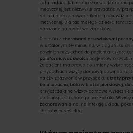
cała rodzina lub osoba starsza, która ma p
medycznej jest niezwykle przydatna w prz
np. dla mam z noworodkami, ponieważ nie 
medycznej. Dla tak małego dziecka sama ob
narażone na mnóstwo zarazków.
Dla osób z
chorobami przewlekłymi porad
w ustalonym terminie, np. w ciągu kilku dn
powinien przyjechać do pacjenta jeszcze t
poinformować swoich
pacjentów o szybkim
że pacjent ma prawo do zmiany wybranego 
przypadkach wizytę domową powinno zast
należy zadzwonić w przypadku
utraty przy
bólu brzucha, bólu w klatce piersiowej, dus
przyjeżdżają na wizyty domowe wyłącznie
do transportu chorego do szpitala.
Wizytę
zachorowania
np. na infekcję układu pok
choroby przewlekłej.