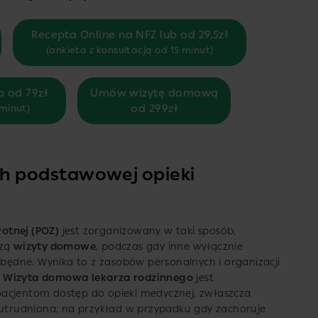
Recepta Online na NFZ lub od 29,5zł
(ankieta z konsultacją od 15 minut)
b od 79zł
Umów wizytę domową
od 299zł
 minut)
h podstawowej opieki
otnej (POZ)
jest zorganizowany w taki sposób,
czą
wizyty domowe
, podczas gdy inne wyłącznie
zbędne. Wynika to z zasobów personalnych i organizacji
.
Wizyta domowa lekarza rodzinnego
jest
pacjentom dostęp do opieki medycznej, zwłaszcza
t utrudniona, na przykład w przypadku gdy zachoruje