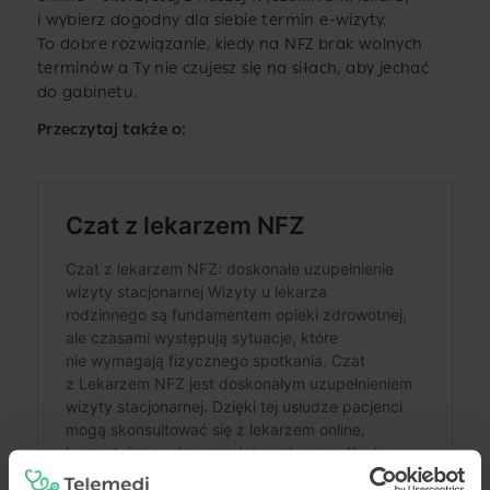
i wybierz dogodny dla siebie termin e-wizyty.
To dobre rozwiązanie, kiedy na NFZ brak wolnych
terminów a Ty nie czujesz się na siłach, aby jechać
do gabinetu.
Przeczytaj także o: