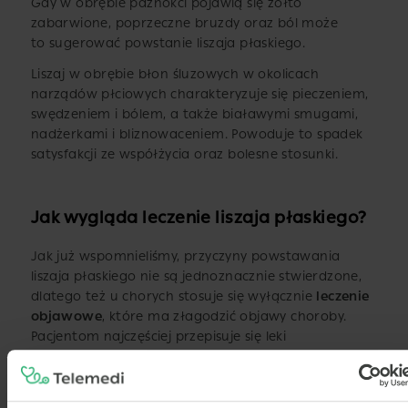
Gdy w obrębie paznokci pojawią się żółto
zabarwione, poprzeczne bruzdy oraz ból może
to sugerować powstanie liszaja płaskiego.
Liszaj w obrębie błon śluzowych w okolicach
narządów płciowych charakteryzuje się pieczeniem,
swędzeniem i bólem, a także białawymi smugami,
nadżerkami i bliznowaceniem. Powoduje to spadek
satysfakcji ze współżycia oraz bolesne stosunki.
Jak wygląda leczenie liszaja płaskiego?
Jak już wspomnieliśmy, przyczyny powstawania
liszaja płaskiego nie są jednoznacznie stwierdzone,
dlatego też u chorych stosuje się wyłącznie
leczenie
objawowe
, które ma złagodzić objawy choroby.
Pacjentom najczęściej przepisuje się leki
przeciwhistaminowe w średnich dawkach, które
mają zmniejszyć świąd.
Jeśli liszaj płaski i jego przykre dolegliwości zaczynają