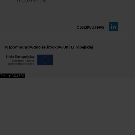
Projekty unijne
OBSERWUJ NAS
Współfinansowano ze środków Unii Europejskiej
Sesja: 304501