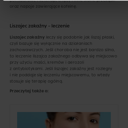
pomidorowe i ketchup, chipsy i inne słone przekąski
oraz napoje zawierające kofeinę.
Liszajec zakaźny – leczenie
Liszajec zakaźny
leczy się podobnie jak liszaj płaski,
czyli bazuje się wyłącznie na działaniach
zachowawczych. Jeśli choroba nie jest bardzo silna,
to leczenie liszajca zakaźnego odbywa się miejscowo
przy użyciu maści, kremów i aerozoli
z antybiotykami. Jeśli liszajec zakaźny jest rozległy
i nie poddaje się leczeniu miejscowemu, to wtedy
stosuje się terapię ogólną.
Przeczytaj także o: