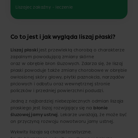
Liszajec zakaźny - leczenie
Co to jest i jak wygląda liszaj płaski?
Liszaj płaski
jest przewlekłą chorobą o charakterze
zapalnym powodującą zmiany skórne
oraz w obrębie błon śluzowych. Zdarza się, że liszaj
płaski powoduje także zmiany chorobowe w obrębie
owłosionej skóry głowy, płytki paznokcia, narządów
płciowych i odbytu oraz wewnętrznej stronie
policzków i przedniej powierzchni podudzi.
Jedną z najbardziej niebezpiecznych odmian liszaja
płaskiego jest liszaj rozwijający się na
błonie
śluzowej jamy ustnej
. Lekarze uważają, że może być
on przyczyną rozwoju nowotworu jamy ustnej.
Wykwity liszaja są charakterystyczne.