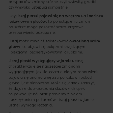
przypadków zmiany skórne, czyli wykwity, grudki
czy wysypka ustępują samoistnie.
Gdy
liszaj płaski pojawi się na wnętrzu ud i odcinku
lędźwiowym pleców
, to po ustąpieniu zmian
na skórze mogą pozostać szaro-brązowe
przebarwienia pozapalne.
Liszaj może również zainfekować
owłosioną skórę
głowy
, co objawi się bolącymi, swędzącymi
i piekącymi pęcherzykowatymi grudkami.
Liszaj płaski występujący w jamie ustnej
charakteryzuje się najczęściej zmianami
wyglądającymi jak siateczka o białym zabarwieniu,
pojawia się ona na wnętrzu policzków i bokach
języka i jest niebolesna. Może się jednak zdarzyć,
że dojdzie do złuszczania śluzówki dziąseł,
co powoduje ból oraz problemy z piciem
i przełykaniem pokarmów. Liszaj płaski w jamie
ustnej wymaga leczenia.