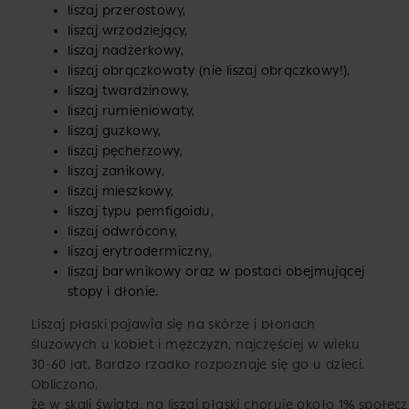
liszaj przerostowy,
liszaj wrzodziejący,
liszaj nadżerkowy,
liszaj obrączkowaty (nie liszaj obrączkowy!),
liszaj twardzinowy,
liszaj rumieniowaty,
liszaj guzkowy,
liszaj pęcherzowy,
liszaj zanikowy,
liszaj mieszkowy,
liszaj typu pemfigoidu,
liszaj odwrócony,
liszaj erytrodermiczny,
liszaj barwnikowy oraz w postaci obejmującej
stopy i dłonie.
Liszaj płaski pojawia się na skórze i błonach
śluzowych u kobiet i mężczyzn, najczęściej w wieku
30-60 lat. Bardzo rzadko rozpoznaje się go u dzieci.
Obliczono,
że w skali świata, na liszaj płaski choruje około 1% społec