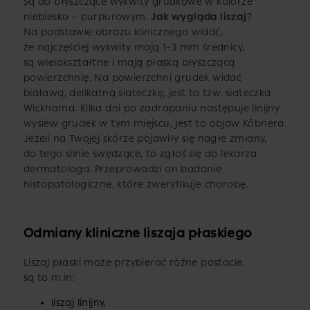
Są do błyszczące wykwity grudkowe w kolorze
niebiesko – purpurowym.
Jak wygląda liszaj
?
Na podstawie obrazu klinicznego widać,
że najczęściej wykwity mają 1–3 mm średnicy,
są wielokształtne i mają płaską błyszczącą
powierzchnię. Na powierzchni grudek widać
białawą, delikatną siateczkę, jest to tzw. siateczka
Wickhama. Kilka dni po zadrapaniu następuje linijny
wysiew grudek w tym miejscu, jest to objaw Köbnera.
Jeżeli na Twojej skórze pojawiły się nagłe zmiany,
do tego silnie swędzące, to zgłoś się do lekarza
dermatologa. Przeprowadzi on badanie
histopatologiczne, które zweryfikuje chorobę.
Odmiany kliniczne liszaja płaskiego
Liszaj płaski może przybierać różne postacie,
są to m.in:
liszaj linijny,