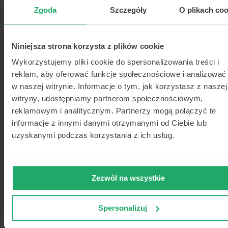
Zgoda
Szczegóły
O plikach coo
się nasilać lub występują przez długi czas, choremu
podaje się glikokortykosteroidy lub stosuje się zabieg
rozjaśniania skóry z wykorzystaniem światła.
W leczeniu liszaja płaskiego osobom,
Niniejsza strona korzysta z plików cookie
u których choroba jest oporna na wspomniane
Wykorzystujemy pliki cookie do spersonalizowania treści i
wyżej leki, podaje się także retinoidy, cyklosporynę
reklam, aby oferować funkcje społecznościowe i analizować
lub maści sterydowe, które redukują opuchliznę
w naszej witrynie. Informacje o tym, jak korzystasz z naszej
i zaczerwienienia.
witryny, udostępniamy partnerom społecznościowym,
reklamowym i analitycznym. Partnerzy mogą połączyć te
informacje z innymi danymi otrzymanymi od Ciebie lub
Liszaj płaski – leczenie domowymi sposobami
uzyskanymi podczas korzystania z ich usług.
Jeżeli
liszaj płaski występuje w jamie ustnej
można
stosować płukanki np. z malwy lub siemienia
lnianego lub zażywać olej z czarnuszki.
Zezwól na wszystkie
Trzeba także zmienić jadłospis, wykluczając z niego
produkty, które powodować mogą nasilenie choroby
w jamie ustnej, czyli: ostre potrawy, owoce
Spersonalizuj
cytrusowe i soki na ich bazie, pomidory, sosy