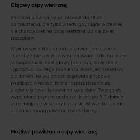
Objawy ospy wietrznej
Choroba ujawnia się po około 8 do 28 dni
od zakażenia, ale tylko wtedy, gdy nigdy wcześniej
nie chorowałeś na ospę wietrzną lub nie byłeś
szczepiony.
W pierwszych kilku dniach pojawia się poczucie
choroby z niespecyficznymi objawami, takimi jak złe
samopoczucie, bóle głowy i kończyn, zmęczenie
i gorączka. Od tego momentu chory jest zaraźliwy
dla innych. Po 2–3 dniach pojawia się typowa
swędząca wysypka, która rozprzestrzenia się
z rejonu głowy i tułowia na całe ciało. Tworzą się
wypełnione płynem pęcherze, które po 3–5 dniach
zamieniają się w strupy i goją się. W wyniku silnego
drapania mogą powstać trwałe blizny.
Możliwe powikłania ospy wietrznej