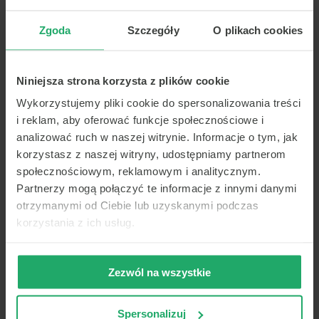
Dla dzieci:
Zgoda
Szczegóły
O plikach cookies
Pierwsze szczepienie w wieku 12–18 miesięcy.
Drugie szczepienie w wieku 15–23 miesięcy.
Niniejsza strona korzysta z plików cookie
Wykorzystujemy pliki cookie do spersonalizowania treści
Nieszczepione lub nie w pełni zaszczepione dzieci
i reklam, aby oferować funkcje społecznościowe i
i młodzież powinny nadrobić zaległości
analizować ruch w naszej witrynie. Informacje o tym, jak
w szczepieniach.
korzystasz z naszej witryny, udostępniamy partnerom
Nieszczepionym dorosłym (zwłaszcza kobietom
społecznościowym, reklamowym i analitycznym.
w wieku rozrodczym), którzy nie przebyli jeszcze ospy
Partnerzy mogą połączyć te informacje z innymi danymi
wietrznej, również zaleca się szczepienie.
otrzymanymi od Ciebie lub uzyskanymi podczas
korzystania z ich usług.
Na co zwracać uwagę?
Zezwól na wszystkie
Osoby chore powinny leczyć się w domu
i unikać kontaktu z innymi ludźmi,
Spersonalizuj