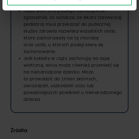
szczególnie tymi z osłabioną odpornością.
Ospa wietrzna podlega obowiązkowi
zgłoszenia, co oznacza, że lekarz (zazwyczaj
pediatra) musi przekazać do publicznej
służby zdrowia nazwiska wszystkich osób,
które zachorowały na tę chorobę
oraz osób, u których podejrzewa się
zachorowanie.
Jeśli kobiety w ciąży zachorują na ospę
wietrzną, wirus może również przenieść się
na nienarodzone dziecko. Może
to prowadzić do zmian skórnych,
owrzodzeń, uszkodzeń oczu lub
poważniejszych powikłań u nienarodzonego
dziecka.
Źródła