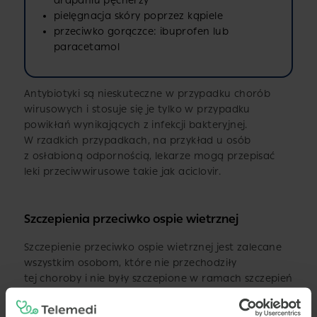
drapaniu pęcherzy
pielęgnacja skóry poprzez kąpiele
przeciwko gorączce: ibuprofen lub
paracetamol
Antybiotyki są nieskuteczne w przypadku chorób
wirusowych i stosuje się je tylko w przypadku
powikłań wynikających z infekcji bakteryjnej.
W rzadkich przypadkach, na przykład u osób
z osłabioną odpornością, lekarze mogą przepisać
leki przeciwwirusowe takie jak aciclovir.
Szczepienia przeciwko ospie wietrznej
Szczepienie przeciwko ospie wietrznej jest zalecane
wszystkim osobom, które nie przechodziły
tej choroby i nie były szczepione w ramach szczepień
obowiązkowych.