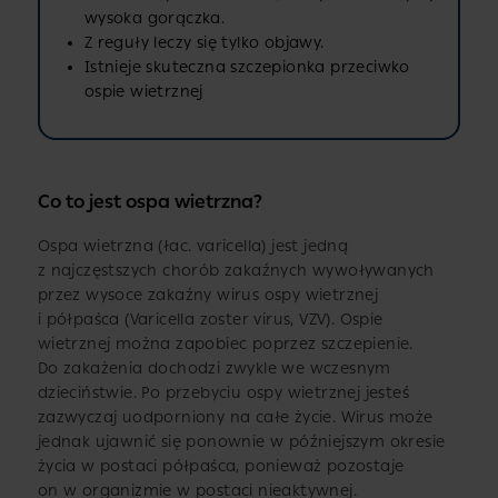
wysoka gorączka.
Z reguły leczy się tylko objawy.
Istnieje skuteczna szczepionka przeciwko
ospie wietrznej
Co to jest ospa wietrzna?
Ospa wietrzna (łac. varicella) jest jedną
z najczęstszych chorób zakaźnych wywoływanych
przez wysoce zakaźny wirus ospy wietrznej
i półpaśca (Varicella zoster virus, VZV). Ospie
wietrznej można zapobiec poprzez szczepienie.
Do zakażenia dochodzi zwykle we wczesnym
dzieciństwie. Po przebyciu ospy wietrznej jesteś
zazwyczaj uodporniony na całe życie. Wirus może
jednak ujawnić się ponownie w późniejszym okresie
życia w postaci półpaśca, ponieważ pozostaje
on w organizmie w postaci nieaktywnej.