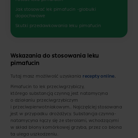
Jak stosować lek pimafucin -globulki
dopochwowe
Skutki przedawkowania leku pimafucin
Wskazania do stosowania leku
pimafucin
Tutaj masz możliwość uzyskania
recepty online
.
Pimafucin to lek przeciwgrzybiczy,
którego substancją czynną jest natamycyna
o działaniu przeciwgrzybiczym
i przeciwpierwotniakowym.. Najczęściej stosowana
jest w przypadku drożdżycy. Substancja czynna-
natamycyna łączy się ze sterolami, wchodzącymi
w skład błony komórkowej grzyba, przez co błona
ta ulega uszkodzeniu.