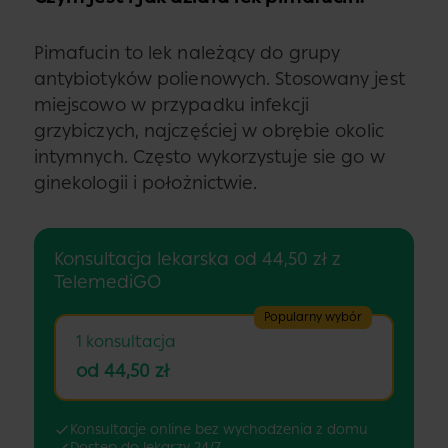
Pimafucin to lek należący do grupy
antybiotyków polienowych. Stosowany jest
miejscowo w przypadku infekcji
grzybiczych, najczęściej w obrębie okolic
intymnych. Często wykorzystuje sie go w
ginekologii i położnictwie.
Konsultacja lekarska od 44,50 zł z
TelemediGO
Popularny wybór
1 konsultacja
od 44,50 zł
Konsultacje online bez wychodzenia z domu
Dostęp do lekarzy 24/7