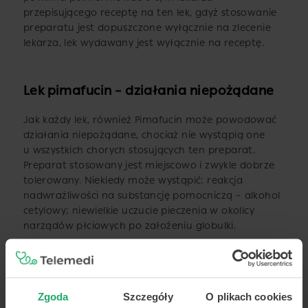
przepisującego receptę na ten lek, gdyż stosowanie
preparatu jest dopuszczone wyłącznie na zlecenie
lekarza, lek wydawany jest wyłącznie na receptę.
Lek pimafucin – działania niepożądane
Jak każdy lek, również Pimafucin może powodować
działania niepożądane, chociaż nie wystąpią one
u wszystkich chorych stosujących ten preparat.
Preparat stosowany jest miejscowo i zwykle dobrze
tolerowany. Niekiedy może wystąpić: reakcja
nadwrażliwości na substancję pomocniczą – alkohol
cetylowy; niewielkie uczucie pieczenia w okolicy
narządów płciowych po założeniu globulki.
Jeśli wystąpią jakiekolwiek objawy niepożądane,
należy powiedzieć o tym lekarzowi, szczególnie
chodzi tu o wszelkie objawy niepożądane
niewymienione w ulotce leku.
Zgoda
Szczegóły
O plikach cookies