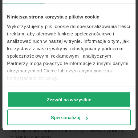
Postać leku pimafucin
Niniejsza strona korzysta z plików cookie
Wykorzystujemy pliki cookie do spersonalizowania treści
Lek pimafucin występuje w dwóch postaciach: maści
i reklam, aby oferować funkcje społecznościowe i
i globulek dopochwowych.
analizować ruch w naszej witrynie. Informacje o tym, jak
Lek pimafucin w w postaci maści stosowany jest
korzystasz z naszej witryny, udostępniamy partnerom
w leczeniu drożdżycy skóry oraz błon śluzowych,
społecznościowym, reklamowym i analitycznym.
która wywołana jest przez drożdże Candidia
Partnerzy mogą połączyć te informacje z innymi danymi
albicans. Lek stosuje się miejscowo na zmienioną
otrzymanymi od Ciebie lub uzyskanymi podczas
chorobowo skórę lub błony śluzowe. Niewielką ilość
korzystania z ich usług.
kremu należy nanieść na skórę, najczęściej od 1 do 4
razy dziennie.
Pimafucin w postaci globulek jest wskazany
Zezwól na wszystkie
w leczeniu zakażeń pochwy wywołanych
przez drożdżaki Candida albicans, globulki
dopochwowe stosuje się zazwyczaj 1 raz na dobę
Spersonalizuj
porą wieczorową. Okres leczenia najczęściej wynosi
od 3 do 6 dni. Globulek nie należy stosować podczas
trwania miesiączki.