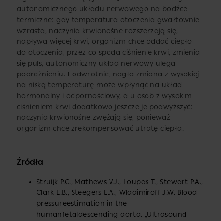
autonomicznego układu nerwowego na bodźce
termiczne: gdy temperatura otoczenia gwałtownie
wzrasta, naczynia krwionośne rozszerzają się,
napływa więcej krwi, organizm chce oddać ciepło
do otoczenia, przez co spada ciśnienie krwi, zmienia
się puls, autonomiczny układ nerwowy ulega
podrażnieniu. I odwrotnie, nagła zmiana z wysokiej
na niską temperaturę może wpłynąć na układ
hormonalny i odpornościowy, a u osób z wysokim
ciśnieniem krwi dodatkowo jeszcze je podwyższyć:
naczynia krwionośne zwężają się, ponieważ
organizm chce zrekompensować utratę ciepła.
Źródła
Struijk P.C., Mathews V.J., Loupas T., Stewart P.A.,
Clark E.B., Steegers E.A., Wladimiroff J.W. Blood
pressureestimation in the
humanfetaldescending aorta. „Ultrasound