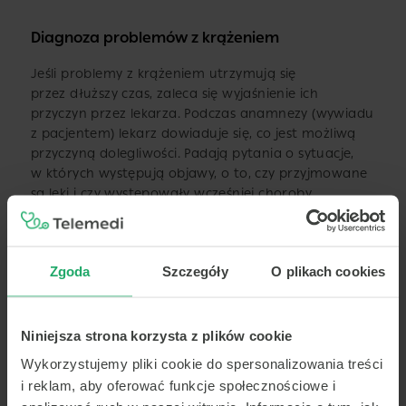
Diagnoza problemów z krążeniem
Jeśli problemy z krążeniem utrzymują się
przez dłuższy czas, zaleca się wyjaśnienie ich
przyczyn przez lekarza. Podczas anamnezy (wywiadu
z pacjentem) lekarz dowiaduje się, co jest możliwą
przyczyną dolegliwości. Padają pytania o sytuacje,
w których występują objawy, o to, czy przyjmowane
są leki i czy występowały wcześniej choroby.
Po wywiadzie lekarskim zwykle przeprowadzane jest
badanie pacjenta w celu wykrycia chorób układu
krążenia:
Zgoda
Szczegóły
O plikach cookies
pomiar ciśnienia krwi (w razie potrzeby
Niniejsza strona korzysta z plików cookie
metodą długotrwałego monitorowania),
Wykorzystujemy pliki cookie do spersonalizowania treści
monitorowanie rytmu serca (długotrwałe
EKG),
i reklam, aby oferować funkcje społecznościowe i
EKG wysiłkowe,