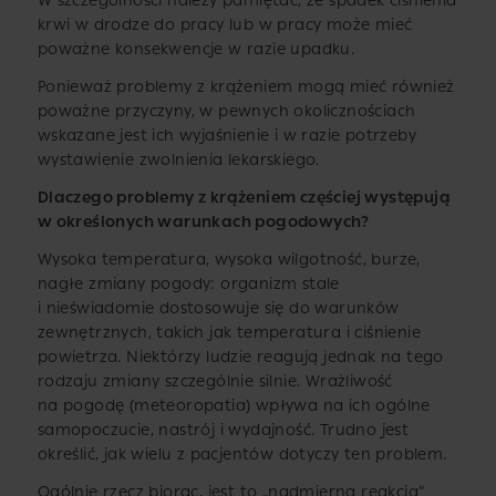
W szczególności należy pamiętać, że spadek ciśnienia
krwi w drodze do pracy lub w pracy może mieć
poważne konsekwencje w razie upadku.
Ponieważ problemy z krążeniem mogą mieć również
poważne przyczyny, w pewnych okolicznościach
wskazane jest ich wyjaśnienie i w razie potrzeby
wystawienie zwolnienia lekarskiego.
Dlaczego problemy z krążeniem częściej występują
w określonych warunkach pogodowych?
Wysoka temperatura, wysoka wilgotność, burze,
nagłe zmiany pogody: organizm stale
i nieświadomie dostosowuje się do warunków
zewnętrznych, takich jak temperatura i ciśnienie
powietrza. Niektórzy ludzie reagują jednak na tego
rodzaju zmiany szczególnie silnie. Wrażliwość
na pogodę (meteoropatia) wpływa na ich ogólne
samopoczucie, nastrój i wydajność. Trudno jest
określić, jak wielu z pacjentów dotyczy ten problem.
Ogólnie rzecz biorąc, jest to „nadmierna reakcja”