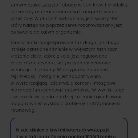
samym czasie „zużyta”, uboga w tlen krew i produkty
przemiany materii komórek są transportowane
przez żyły. W płucach wchłaniany jest świeży tlen,
który następnie poprzez serce rozprowadzany jest
ponownie po całym organizmie.
Całość funkcjonuje sprawnie tak długo, jak długo
istnieje określone ciśnienie w większych tętnicach
krążenia ciała, które z kolei jest regulowane
przez różne czynniki, w tym sygnały nerwowe
w mózgu i hormony. W przypadku zaburzeń
tej interakcji mózg nie jest zaopatrywany
w wystarczającą ilość krwi, a komórki mózgowe
nie mogą funkcjonować optymalnie. W wyniku tego
ciśnienie krwi spada bardziej lub mniej gwałtownie,
mogą również wystąpić problemy z utrzymaniem
równowagi.
Niskie ciśnienie krwi (hipotensja) występuje
z wartościami ciśnienia poniżej 100/60 mmHg.