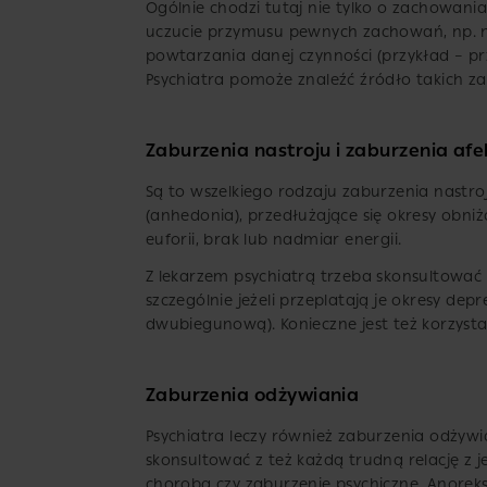
Ogólnie chodzi tutaj nie tylko o zachowani
uczucie przymusu pewnych zachowań, np. n
powtarzania danej czynności (przykład – pr
Psychiatra pomoże znaleźć źródło takich z
Zaburzenia nastroju i zaburzenia af
Są to wszelkiego rodzaju zaburzenia nastro
(anhedonia), przedłużające się okresy obniż
euforii, brak lub nadmiar energii.
Z lekarzem psychiatrą trzeba skonsultować
szczególnie jeżeli przeplatają je okresy d
dwubiegunową). Konieczne jest też korzyst
Zaburzenia odżywiania
Psychiatra leczy również zaburzenia odżywian
skonsultować z też każdą trudną relację z j
choroba czy zaburzenie psychiczne. Anoreksj