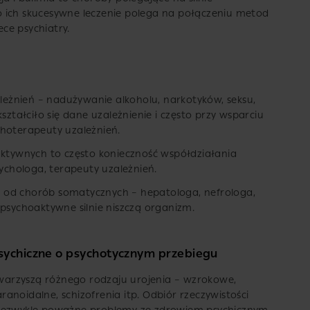
 ich skucesywne leczenie polega na połączeniu metod
ce psychiatry.
ależnień – nadużywanie alkoholu, narkotyków, seksu,
ształciło się dane uzależnienie i często przy wsparciu
choterapeuty uzależnień.
aktywnych to często konieczność współdziałania
sychologa, terapeuty uzależnień.
stę od chorób somatycznych – hepatologa, nefrologa,
 psychoaktywne silnie niszczą organizm.
psychiczne o psychotycznym przebiegu
towarzyszą różnego rodzaju urojenia – wzrokowe,
anoidalne, schizofrenia itp. Odbiór rzeczywistości