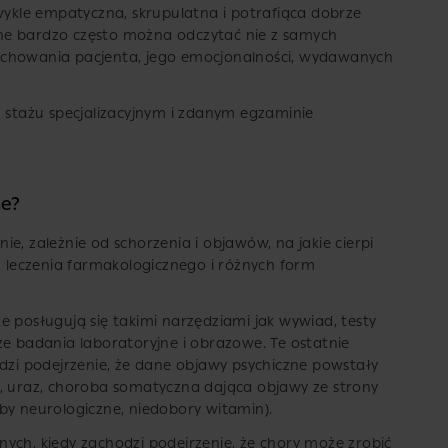
zwykle empatyczna, skrupulatna i potrafiąca dobrze
ne bardzo często można odczytać nie z samych
achowania pacjenta, jego emocjonalności, wydawanych
m stażu specjalizacyjnym i zdanym egzaminie
ne?
e, zależnie od schorzenia i objawów, na jakie cierpi
em leczenia farmakologicznego i różnych form
e posługują się takimi narzędziami jak wywiad, testy
że badania laboratoryjne i obrazowe. Te ostatnie
odzi podejrzenie, że dane objawy psychiczne powstały
k, uraz, choroba somatyczna dająca objawy ze strony
by neurologiczne, niedobory witamin).
ych, kiedy zachodzi podejrzenie, że chory może zrobić