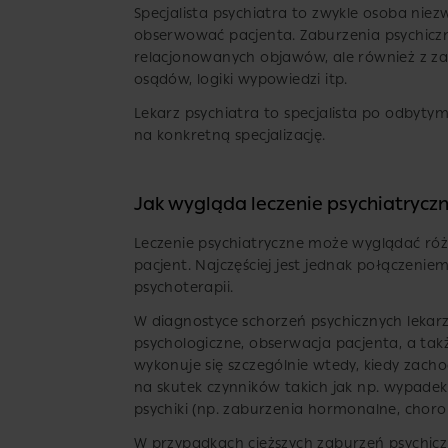
Specjalista psychiatra to zwykle osoba nie
obserwować pacjenta. Zaburzenia psychicz
relacjonowanych objawów, ale również z z
osądów, logiki wypowiedzi itp.
Lekarz psychiatra to specjalista po odbyty
na konkretną specjalizację.
Jak wygląda leczenie psychiatrycz
Leczenie psychiatryczne może wyglądać różni
pacjent. Najczęściej jest jednak połączeni
psychoterapii.
W diagnostyce schorzeń psychicznych lekarz
psychologiczne, obserwacja pacjenta, a tak
wykonuje się szczególnie wtedy, kiedy zach
na skutek czynników takich jak np. wypade
psychiki (np. zaburzenia hormonalne, choro
W przypadkach cięższych zaburzeń psychiczn