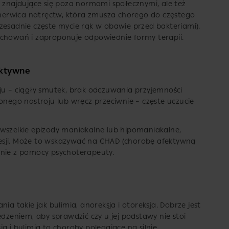
a znajdujące się poza normami społecznymi, ale też
erwica natręctw, która zmusza chorego do częstego
zesadnie częste mycie rąk w obawie przed bakteriami).
achowań i zaproponuje odpowiednie formy terapii.
ektywne
ju – ciągły smutek, brak odczuwania przyjemności
onego nastroju lub wręcz przeciwnie – częste uczucie
 wszelkie epizody maniakalne lub hipomaniakalne,
epresji. Może to wskazywać na CHAD (chorobę afektywną
anie z pomocy psychoterapeuty.
ia takie jak bulimia, anoreksja i otoreksja. Dobrze jest
edzeniem, aby sprawdzić czy u jej podstawy nie stoi
a i bulimia to choroby polegające na silnie