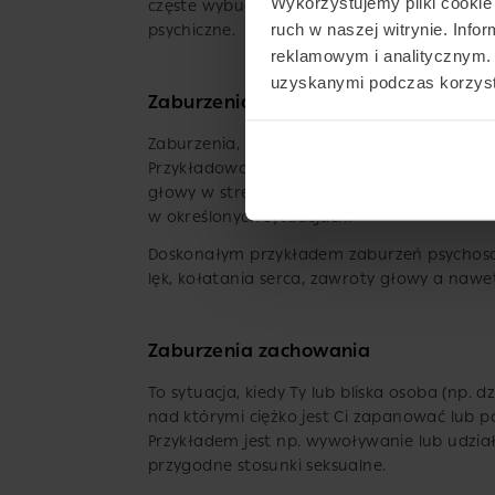
Wykorzystujemy pliki cookie 
częste wybudzanie w nocy, pogorszona jako
ruch w naszej witrynie. Inf
psychiczne.
reklamowym i analitycznym. 
uzyskanymi podczas korzysta
Zaburzenia psychosomatyczne
Zaburzenia, które odczuwasz w sferze ciała
Przykładowo, możesz doświadczać konkretn
głowy w stresie, omdlenia w konkretnych ok
w określonych sytuacjach.
Doskonałym przykładem zaburzeń psychosom
lęk, kołatania serca, zawroty głowy a naw
Zaburzenia zachowania
To sytuacja, kiedy Ty lub bliska osoba (np. 
nad którymi ciężko jest Ci zapanować lub 
Przykładem jest np. wywoływanie lub udział
przygodne stosunki seksualne.