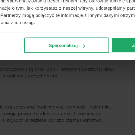
do spersonalizowania treści i reklam, aby oferować funkcje sp
ść snu. Zaburzenia snu często mają podłoże
ormacje o tym, jak korzystasz z naszej witryny, udostępniamy p
Partnerzy mogą połączyć te informacje z innymi danymi otrzym
nia z ich usług.
, mogą być manifestacją chorób psychicznych.
Spersonalizuj
Z
ych objawów przy silnych emocjach, np. zawroty
olicznościach, bóle brzucha, głowy i mdłości
atycznych są ataki paniki, którym towarzyszy silny
et problemy z oddychaniem.
dziecko) zaczynasz podejmować czynności i działania,
pojawiają pewne tendencje do takich zachowań.
 w bójkach, kradzieże, bardzo częste kłamstwa,