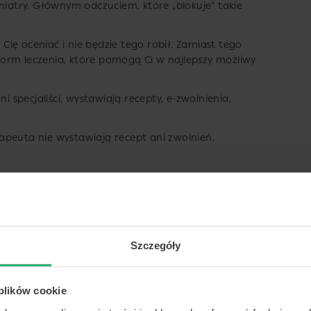
hiatry. Głównym odczuciem, które „blokuje” takie
 Cię oceniać i nie będzie tego robił. Zamiast tego
i form leczenia, które pomogą Ci w najlepszy możliwy
i specjaliści, wystawiają recepty, e-zwolnienia,
apeuta nie wystawiają recept ani zwolnień.
sychiatra? Przykładowe objawy
oskwierają Ci następujące problemy:
Szczegóły
nąć lub zasypiasz dopiero w momencie, kiedy musisz
 plików cookie
iedy cierpisz na bezsenność – problemy z zasypianiem,