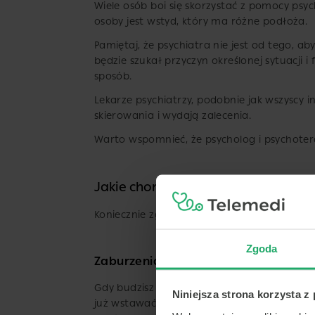
Wiele osób boi się skorzystać z pomocy psyc
osoby jest wstyd, który ma różne podłoża.
Pamiętaj, że psychiatra nie jest od tego, aby
będzie szukał przyczyn określonej sytuacji 
sposób.
Lekarze psychiatrzy, podobnie jak wszyscy inn
skierowania i wydają zalecenia.
Warto wspomnieć, że psycholog i psychoter
Jakie choroby i zaburzenia leczy p
Koniecznie zgłoś się do psychiatry, kiedy d
Zgoda
Zaburzenia snu
Gdy budzisz się nad ranem i nie możesz zas
Niniejsza strona korzysta z
już wstawać (to może być objaw depresji), k