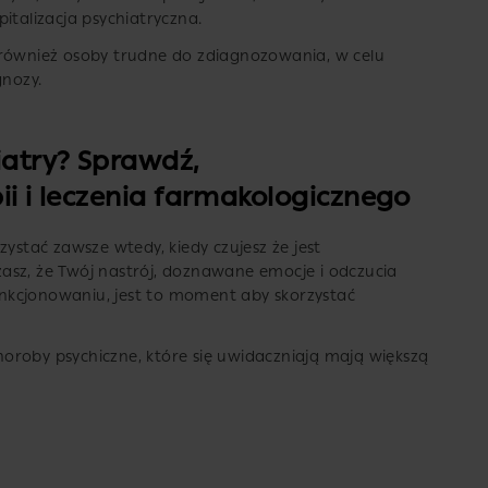
italizacja psychiatryczna.
 również osoby trudne do zdiagnozowania, w celu
gnozy.
hiatry? Sprawdź,
pii i leczenia farmakologicznego
zystać zawsze wtedy, kiedy czujesz że jest
asz, że Twój nastrój, doznawane emocje i odczucia
nkcjonowaniu, jest to moment aby skorzystać
oroby psychiczne, które się uwidaczniają mają większą