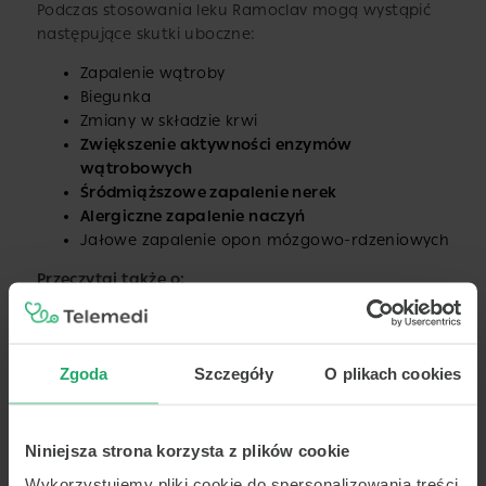
Podczas stosowania leku Ramoclav mogą wystąpić
następujące skutki uboczne:
Zapalenie wątroby
Biegunka
Zmiany w składzie krwi
Zwiększenie aktywności enzymów
wątrobowych
Śródmiąższowe zapalenie nerek
Alergiczne zapalenie naczyń
Jałowe zapalenie opon mózgowo-rdzeniowych
Przeczytaj także o:
Zgoda
Szczegóły
O plikach cookies
Niniejsza strona korzysta z plików cookie
Wykorzystujemy pliki cookie do spersonalizowania treści