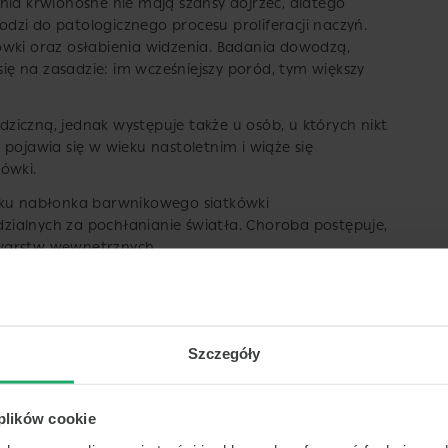
nia krwionośne nie mają szansy dojrzeć, dlatego
hodzi do patologicznego procesu proliferacji naczyń.
ówki oraz osłabienia widzenia. Badania dowodzą,
 się na zasadzie: im wcześniejszy poród, tym większy
dziczną, jednak występuje także u osób, u których nikt
pojawia się w wieku nastoletnim i wiąże się
ówki.
niku nabłonka barwnikowego siatkówki
ialnych za pochłanianie światła. Choroba postępuje,
 warstw wewnętrznych.
 leczenia
Szczegóły
ta analizuje w jak zaawansowanym stadium choroby
je metodę leczenia. Skuteczność leczenia zależy
wych.
 plików cookie