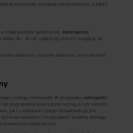
zęściej małoocze, oczopląs, niedowidzenie, a także
ku mają podłoże genetyczne.
Retinopatia
 wieku 18 – 30 lat, najwięcej chorych znajduje się
rzenia widzenia i nieostre widzenie, co może mieć
ny
lnego rodzaju retinopatii. W przypadku
retinopatii
i do pogrubienia błony gałki ocznej, a tym samym
i, jak i z siatkówki. Czego konsekwencją jest
które są delikatne i mogą pękać. Właśnie dlatego
 powierzchni gałki ocznej.