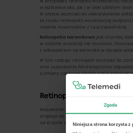
W przypadku retinopatii wcześniaczej naczy
w siatkówce oka, jak i w ciele szklistym doc
W efekcie dochodzi do odwarstwienia siatk
że ryzyko retinopatii wcześniaczej zwiększa
odsetek noworodków z tą przypadłością.
Retinopatia barwnikowa
jest chorobą dzie
w rodzinie wcześniej nie chorował. Choroba 
z odkładaniem się barwnika w obrębie siatk
W tym rodzaju retinopatii dochodzi do za
oraz uszkodzenia fotoreceptorów odpowiedz
a zmiany zanikowe sięgają także komórek
Retinopatia oka – metody
Zgoda
Niezależnie od rodzaju retinopatii, okulis
znajduje się pacjent, a następnie dostosowu
od stopnia zaawansowania zmian chorobo
Niniejsza strona korzysta z