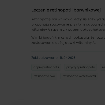
Leczenie retinopatii barwnikowej
Retinopatię barwnikową leczy się zazwyczaj
proponują stosowanie przy tym odpowiedni
witaminy A razem z kwasem dokozaheksa
Wyniki badań klinicznych pokazują, że rozw
zastosowanie dużej dawki witaminy A.
Zaktualizowano: 18.04.2023
objawy retinopatii
przyczyny retinopatii
r
retinopatia oka
retinopatia wcześniacza