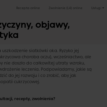
Recepta online
Zwolnienie (L4) online
Usługi
zyczyny, objawy,
ktyka
uszkodzenie siatkówki oka. Ryzyko jej
cukrzycowa choroba oczu), wcześniactwo, ale
 nie doszło do całkowitej utraty wzroku,
 wdrożenie leczenia. Podpowiadamy, jakie są
ić do jej rozwoju i co zrobić, aby jak
nopatii cukrzycowej.
ltacji, recepty, zwolnienia?