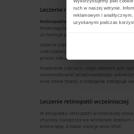
Wykorzystujemy pliki cookie 
ruch w naszej witrynie. Inf
Leczenie retinopatii cukrzycowej
reklamowym i analitycznym. 
Retinopatia cukrzycowa
występująca u osó
uzyskanymi podczas korzysta
fotokoagulacji laserowej. W tej metodzie wi
co hamuje postęp choroby i zmniejsza ryzy
Lekarze często stosują też iniekcje prepar
zastrzyków), które zatrzymują przedostawa
proces zaburzenia ostrości widzenia.
Powikłanie cukrzycy, czego efektem jest ci
zminimalizować przeprowadzając witrektomię
oraz chore tkanki, a następnie zastępuje s
Leczenie retinopatii wcześniaczej
W przypadku retinopatii wcześniaczej cz
choroby, zwłaszcza we wczesnym stadium. Gd
krioterapię, a także iniekcje anty-VEGF.