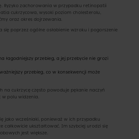
ycę. Ryzyko zachorowania w przypadku retinopatii
atia cukrzycowa, wysoki poziom cholesterolu,
aćmy oraz okres dojrzewania.
a się poprzez ogólne osłabienie wzroku i pogorszenie
ma łagodniejszy przebieg, a jej przebycie nie grozi
ażniejszy przebieg, co w konsekwencji może
h na cukrzycę często powoduje pękanie naczyń
 w polu widzenia.
się jako wcześniaki, ponieważ w ich przypadku
e całkowicie ukształtować. Im szybciej urodzi się
robowych jest większe.