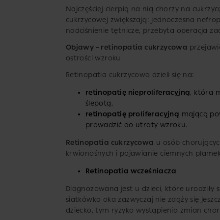
Najczęściej cierpią na nią chorzy na cukrz
cukrzycowej zwiększają: jednoczesna nefrop
nadciśnienie tętnicze, przebyta operacja z
Objawy – retinopatia cukrzycowa
przejawi
ostrości wzroku
Retinopatia cukrzycowa dzieli się na:
retinopatię nieproliferacyjną
, która 
ślepotą,
retinopatię proliferacyjną
mającą pow
prowadzić do utraty wzroku.
Retinopatia cukrzycowa
u osób chorującyc
krwionośnych i pojawianie ciemnych plamek
Retinopatia wcześniacza
Diagnozowana jest u dzieci, które urodziły 
siatkówka oka zazwyczaj nie zdąży się jeszcz
dziecko, tym ryzyko wystąpienia zmian cho