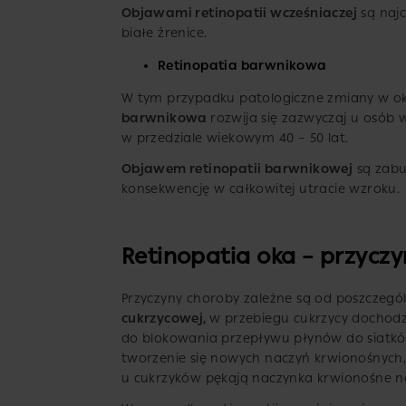
Objawami retinopatii wcześniaczej
są najc
białe źrenice.
Retinopatia barwnikowa
W tym przypadku patologiczne zmiany w o
barwnikowa
rozwija się zazwyczaj u osób w
w przedziale wiekowym 40 – 50 lat.
Objawem retinopatii barwnikowej
są zabu
konsekwencję w całkowitej utracie wzroku.
Retinopatia oka – przyczy
Przyczyny choroby zależne są od poszczegó
cukrzycowej,
w przebiegu cukrzycy dochodz
do blokowania przepływu płynów do siatkówk
tworzenie się nowych naczyń krwionośnych, 
u cukrzyków pękają naczynka krwionośne na