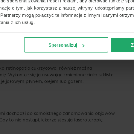
do spersonalizowania treści i reklam, aby oferować funkcje sp
ormacje o tym, jak korzystasz z naszej witryny, udostępniamy p
Partnerzy mogą połączyć te informacje z innymi danymi otrzym
b chorujących na cukrzycę, leczona jest przy pomocy
nia z ich usług.
ązka lasera neutralizuje niedokrwione części siatkówki,
ko powikłań.
atem anty-VEGF (zabieg obejmuje nawet kilkanaście
Spersonalizuj
Z
nie się płynu do siatkówki, a tym samym opóźniają
ężka retinopatia cukrzycowa, również można
. Wykonuje się ją usuwając zmienione ciało szkliste
ię je jałowym płynem, olejem lub gazem.
asami dochodzi do samoistnego zahamowania objawów
y to nie nastąpi, lekarze stosują laseroterapię,