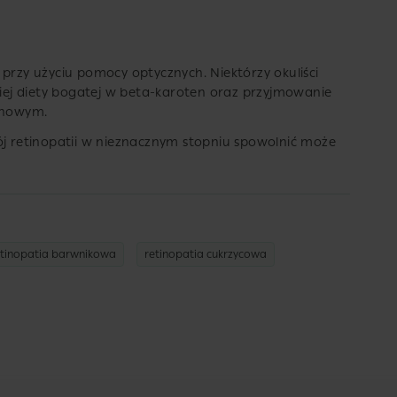
 przy użyciu pomocy optycznych. Niektórzy okuliści
ej diety bogatej w beta-karoten oraz przyjmowanie
enowym.
ój retinopatii w nieznacznym stopniu spowolnić może
etinopatia barwnikowa
retinopatia cukrzycowa