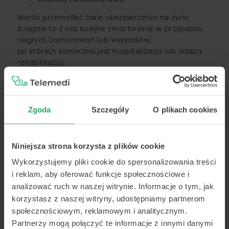
Warto przemyśleć takie ubezpieczenia na życie,
ściągnie to z nas kolejne zmartwienie w przypadku
nagłych zachorowań lub wypadków,
po których konieczna jest hospitalizacja lub dalsza
rehabilitacja.
W jakiej cenie możemy kupić ubezpieczenie?
Zgoda
Szczegóły
O plikach cookies
Na rynku istnieją różne oferty
ubezpieczenia
.
Wysokość składki miesięcznej zaczyna się już od 50
złotych. Cena zależy od wielu czynników:
Niniejsza strona korzysta z plików cookie
od wieku ubezpieczonego – im starsza jest
Wykorzystujemy pliki cookie do spersonalizowania treści
osoba ubezpieczana, tym składka jest wyższa.
i reklam, aby oferować funkcje społecznościowe i
Wiek ubezpieczonego jest kluczowy ze względu
analizować ruch w naszej witrynie. Informacje o tym, jak
na ryzyko ubezpieczeniowe.
korzystasz z naszej witryny, udostępniamy partnerom
od zakresu ochrony – im polisa jest bardziej
społecznościowym, reklamowym i analitycznym.
rozszerzona, tym wysokość składki miesięcznej
Partnerzy mogą połączyć te informacje z innymi danymi
jest wyższa. Od nas zależy, jakie warianty