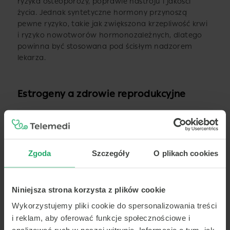
ryzyka osteoporozy, poprawie nastroju i jakości
życia. Jednak syntetyczne hormony przynoszą
pewne ryzyko, takie jak zwiększona krzepliwość krwi
i ryzyko nowotworów hormonozależnych, dlatego
powinna być stosowana pod ścisłym nadzorem
lekarza.
Estrogeny a zdrowie reprodukcyjne
Estrogeny mają kluczowe znaczenie dla zdrowia
reprodukcyjnego kobiet. Wpływają na rozwój cech
płciowych w okresie dojrzewania, cykl miesiączkowy,
a także na przygotowanie organizmu do ciąży.
Zgoda
Szczegóły
O plikach cookies
W czasie ciąży
poziom estrogenu
, szczególnie
estradiolu, znacznie wzrasta, co ma kluczowe
znaczenie dla utrzymania ciąży i prawidłowego
Niniejsza strona korzysta z plików cookie
rozwoju płodu. Estrogeny wpływają również
Wykorzystujemy pliki cookie do spersonalizowania treści
na naczynia krwionośne, zwiększając krzepliwość
krwi, co jest ważne dla zdrowia matki i dziecka.
i reklam, aby oferować funkcje społecznościowe i