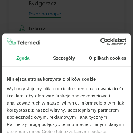
Bydgoszcz
Pokaż na mapie
Lekarz
Dowolny z tej placówki
Zgoda
Szczegóły
O plikach cookies
Termin
Niniejsza strona korzysta z plików cookie
Dziś
Jutro
Śr.
Czw.
10 sierpnia
11 sierpnia
12 sierpnia
13 sierpnia
Wykorzystujemy pliki cookie do spersonalizowania treści
i reklam, aby oferować funkcje społecznościowe i
-
-
-
-
analizować ruch w naszej witrynie. Informacje o tym, jak
-
-
-
-
korzystasz z naszej witryny, udostępniamy partnerom
społecznościowym, reklamowym i analitycznym.
Brak terminów
-
-
-
-
Partnerzy mogą połączyć te informacje z innymi danymi
Brak dalszych wolnych terminów
otrzymanymi od Ciebie lub uzyskanymi podczas
-
-
-
-