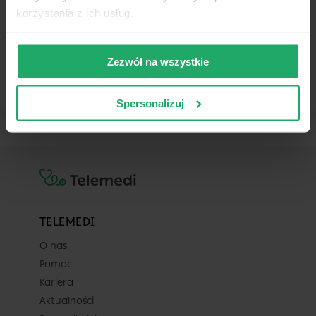
w całym dostępnym kalendarzu
korzystania z ich usług.
(do 2026-09-11).
-
-
-
-
Zezwól na wszystkie
Spersonalizuj
TELEMEDI
O nas
Pomoc
Kariera
Aktualności