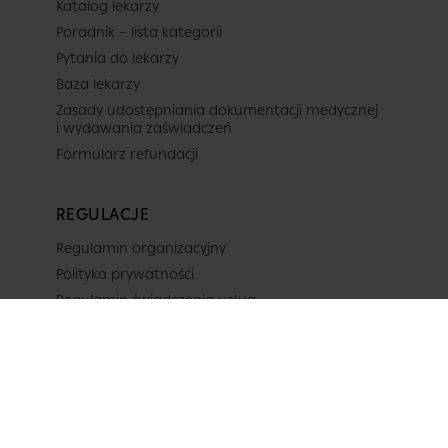
Katalog lekarzy
Poradnik – lista kategorii
Pytania do lekarzy
Baza lekarzy
Zasady udostępniania dokumentacji medycznej
i wydawania zaświadczeń
Formularz refundacji
REGULACJE
Regulamin organizacyjny
Polityka prywatności
Regulamin świadczenia usług
Projekty unijne
OBSERWUJ NAS