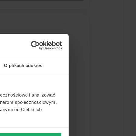
próbuj zmienić kryteria
 nie możesz znaleźć
O plikach cookies
ołecznościowe i analizować
artnerom społecznościowym,
anymi od Ciebie lub