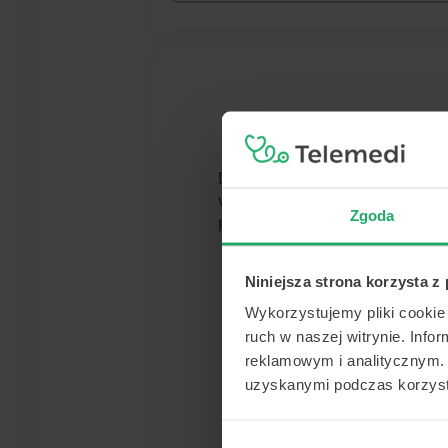
Dla podanych kryteriów wysz
wyszukiwania (np. wprowadź
Zgoda
placówek - zadzwoń do na
Niniejsza strona korzysta z
Wykorzystujemy pliki cookie 
ruch w naszej witrynie. Inf
reklamowym i analitycznym. 
uzyskanymi podczas korzysta