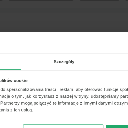
Nie znaleziono placówek
ukiwania nie znaleźliśmy placówek w obrębie 40 km. S
 inne miasto) żeby ponowić wyszukiwanie.
Jeśli nadal
Szczegóły
s, pomożemy:
+48223574949
.
 plików cookie
do spersonalizowania treści i reklam, aby oferować funkcje sp
ormacje o tym, jak korzystasz z naszej witryny, udostępniamy p
Partnerzy mogą połączyć te informacje z innymi danymi otrzym
nia z ich usług.