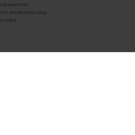
ka prywatności
min świadczenia usług
ty unijne