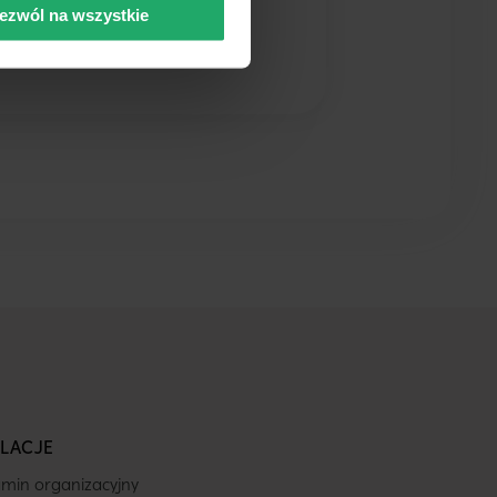
ezwól na wszystkie
LACJE
min organizacyjny