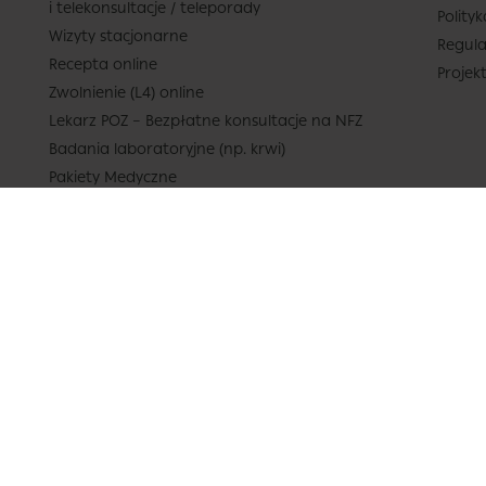
i telekonsultacje / teleporady
Polity
Wizyty stacjonarne
Regula
Recepta online
Projek
Zwolnienie (L4) online
Lekarz POZ – Bezpłatne konsultacje na NFZ
Badania laboratoryjne (np. krwi)
Pakiety Medyczne
Cennik
Katalog lekarzy
Poradnik – lista kategorii
Pytania do lekarzy
Baza lekarzy
Zasady udostępniania dokumentacji medycznej
i wydawania zaświadczeń
Formularz refundacji