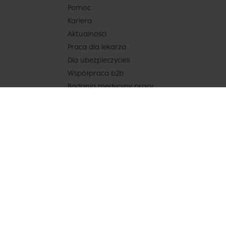
Pomoc
Kariera
Aktualności
Praca dla lekarza
Dla ubezpieczycieli
Współpraca b2b
Badania medycyny pracy
Usługi assistance
Mapa – sieć placówek współpracujących