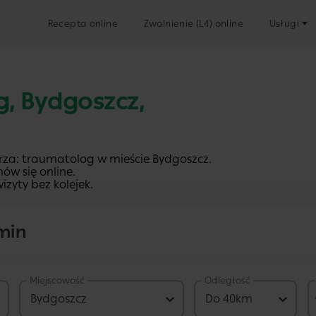
Recepta online
Zwolnienie (L4) online
Usługi
g, Bydgoszcz,
rza: traumatolog w mieście Bydgoszcz.
ów się online.
izyty bez kolejek.
min
Miejscowość
Odległość
na
289 PLN
Bydgoszcz
Do 40km