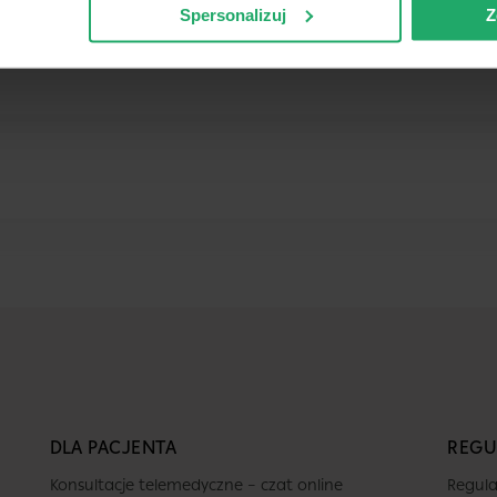
Spersonalizuj
Z
DLA PACJENTA
REGU
Konsultacje telemedyczne – czat online
Regula