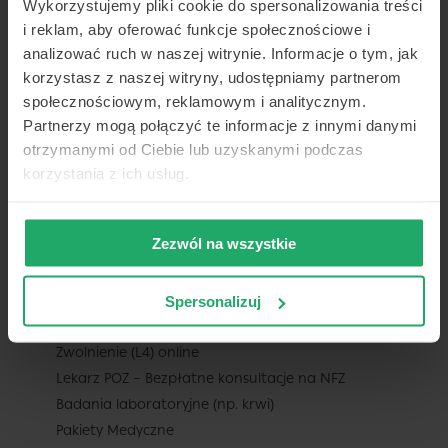
Wykorzystujemy pliki cookie do spersonalizowania treści
Aktualności
i reklam, aby oferować funkcje społecznościowe i
Praca dla lekarza
analizować ruch w naszej witrynie. Informacje o tym, jak
Dla ubezpieczycieli
korzystasz z naszej witryny, udostępniamy partnerom
Współpraca b2b
społecznościowym, reklamowym i analitycznym.
Badania medycyny pracy
Partnerzy mogą połączyć te informacje z innymi danymi
Usługi assistance
otrzymanymi od Ciebie lub uzyskanymi podczas
Mapa – sieć placówek współpracujących
korzystania z ich usług.
DLA PACJENTA
Zezwól na wszystkie
Konsultacje telemedyczne – czat online
i telekonsultacje / teleporady
Wizyty stacjonarne
Spersonalizuj
Recepta online
Zwolnienie (L4) online
Lekarz POZ – Bezpłatne konsultacje na NFZ
Badania laboratoryjne (np. krwi)
Pakiety Medyczne