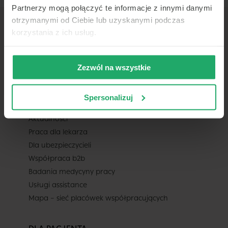
Partnerzy mogą połączyć te informacje z innymi danymi
otrzymanymi od Ciebie lub uzyskanymi podczas
korzystania z ich usług.
TELEMEDI
Zezwól na wszystkie
O nas
Pomoc
Spersonalizuj
Kariera
Aktualności
Praca dla lekarza
Dla ubezpieczycieli
Współpraca b2b
Badania medycyny pracy
Usługi assistance
Mapa – sieć placówek współpracujących