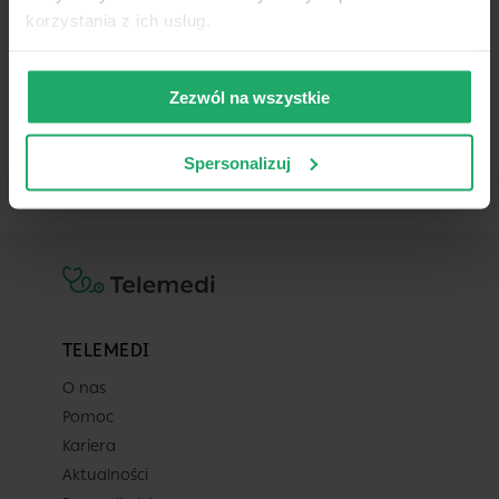
w całym dostępnym kalendarzu
korzystania z ich usług.
(do 2026-09-09).
-
-
-
-
Zezwól na wszystkie
Spersonalizuj
TELEMEDI
O nas
Pomoc
Kariera
Aktualności