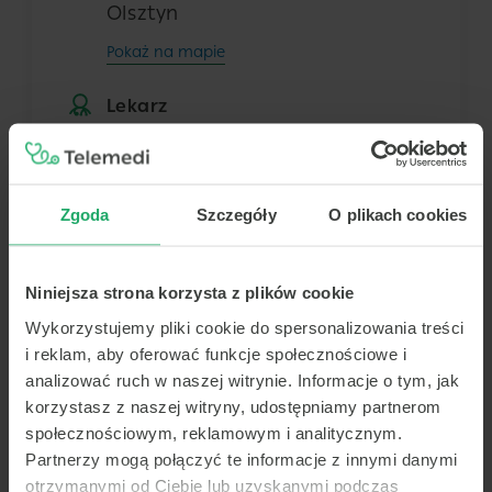
Olsztyn
Pokaż na mapie
Lekarz
Dowolny z tej placówki
Zgoda
Szczegóły
O plikach cookies
Termin
Niniejsza strona korzysta z plików cookie
Dziś
Jutro
Pon.
Wt.
8 sierpnia
9 sierpnia
10 sierpnia
11 sierpnia
Wykorzystujemy pliki cookie do spersonalizowania treści
i reklam, aby oferować funkcje społecznościowe i
-
-
-
-
analizować ruch w naszej witrynie. Informacje o tym, jak
-
-
-
-
korzystasz z naszej witryny, udostępniamy partnerom
społecznościowym, reklamowym i analitycznym.
Brak terminów
-
-
-
-
Partnerzy mogą połączyć te informacje z innymi danymi
Brak dalszych wolnych terminów
otrzymanymi od Ciebie lub uzyskanymi podczas
-
-
-
-