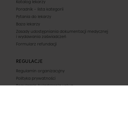
Katalog lekarzy
Poradnik – lista kategorii
Pytania do lekarzy
Baza lekarzy
Zasady udostępniania dokumentacji medycznej
i wydawania zaświadczeń
Formularz refundacji
REGULACJE
Regulamin organizacyjny
Polityka prywatności
Regulamin świadczenia usług
Projekty unijne
OBSERWUJ NAS