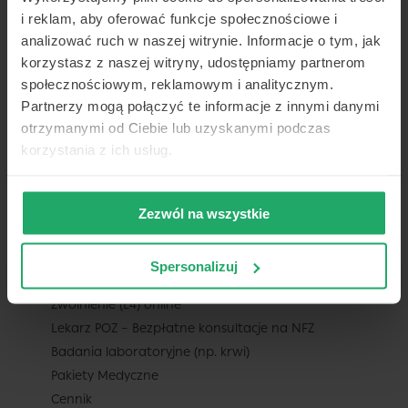
Praca dla lekarza
i reklam, aby oferować funkcje społecznościowe i
Dla ubezpieczycieli
analizować ruch w naszej witrynie. Informacje o tym, jak
Współpraca b2b
korzystasz z naszej witryny, udostępniamy partnerom
społecznościowym, reklamowym i analitycznym.
Badania medycyny pracy
Partnerzy mogą połączyć te informacje z innymi danymi
Usługi assistance
otrzymanymi od Ciebie lub uzyskanymi podczas
Mapa – sieć placówek współpracujących
korzystania z ich usług.
DLA PACJENTA
Zezwól na wszystkie
Konsultacje telemedyczne – czat online
i telekonsultacje / teleporady
Wizyty stacjonarne
Spersonalizuj
Recepta online
Zwolnienie (L4) online
Lekarz POZ – Bezpłatne konsultacje na NFZ
Badania laboratoryjne (np. krwi)
Pakiety Medyczne
Cennik