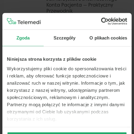
Konta Pacjenta — Praktyczny
Przewodnik
Jak korzystać z Internetowego Konta
Pacjenta? Sprawdź, jak zalogować się do
IKP, odbierać e-recepty i zarządzać
dokumentacją.
Zgoda
Szczegóły
O plikach cookies
Jak Działa e-Recepta i Jak
Ją Zrealizować
Jak działa e-recepta i jak ją
Niniejsza strona korzysta z plików cookie
zrealizować? Sprawdź, gdzie znaleźć
Wykorzystujemy pliki cookie do spersonalizowania treści
kod, jak wykupić leki i korzystać z
Internetowego Konta Pacjenta.
i reklam, aby oferować funkcje społecznościowe i
analizować ruch w naszej witrynie. Informacje o tym, jak
Kiedy Lepiej Iść Do Lekarza
Osobiście — Praktyczny
korzystasz z naszej witryny, udostępniamy partnerom
Przewodnik
społecznościowym, reklamowym i analitycznym.
Kiedy teleporada nie wystarczy?
Partnerzy mogą połączyć te informacje z innymi danymi
Dowiedz się, jakie objawy wymagają
otrzymanymi od Ciebie lub uzyskanymi podczas
osobistej wizyty u lekarza rodzinnego
korzystania z ich usług.
lub specjalisty.
Kiedy Warto Wybrać Wizytę