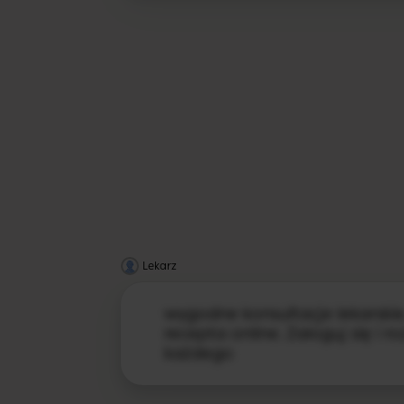
Lekarz
wygodne konsultacje lekarskie,
recepta online. Zaloguj się i 
każdego