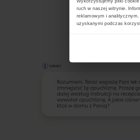
Wykorzystujemy pliki cookie 
ruch w naszej witrynie. Inf
reklamowym i analitycznym. 
uzyskanymi podczas korzysta
Lekarz
Rozumiem. Teraz wypiszę Pani lek 
zmniejszyć tę opuchliznę. Proszę g
dalej według instrukcji na recepcie
wywołał opuchliznę. A jakie ciśnie
ktoś w domu z Panią?