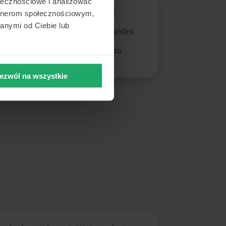
ołecznościowe i analizować
, nie mam nowych kosmetyków.
artnerom społecznościowym,
 jest ten lek. Poważnych
anymi od Ciebie lub
 nie miałam, jednak kilka tygodni
m pojawiły mi się na twarzy
zuciłam ten krem i wróciłam do
adnych reakcji.
ezwól na wszystkie