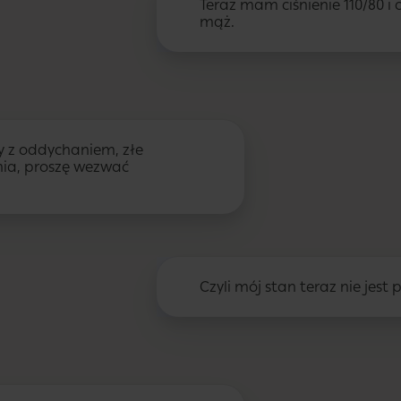
Teraz mam ciśnienie 110/80 i 
mąż.
y z oddychaniem, złe
nia, proszę wezwać
Czyli mój stan teraz nie jest