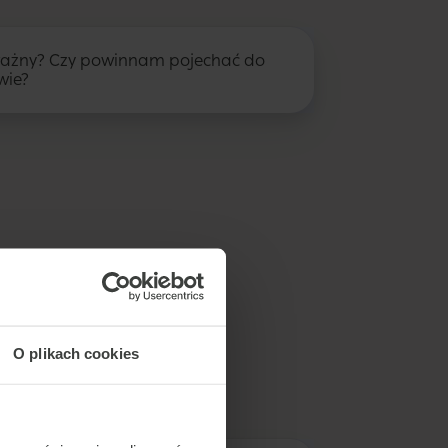
oważny? Czy powinnam pojechać do
wie?
O plikach cookies