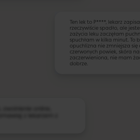
Ten lek to P****, lekarz zapis
rzeczywiście spadło, ale jes
zażycia leku zaczęłam puchn
spuchłam w kilka minut. To b
opuchlizna nie zmniejsza się
czerwonych powiek, skóra na t
zaczerwieniona, nie mam żadn
dobrze.
 zwolnienie online,
rozmawiaj z lekarzem z