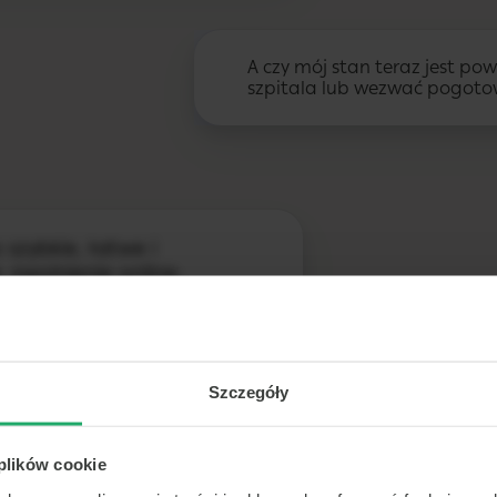
A czy mój stan teraz jest p
szpitala lub wezwać pogoto
 szybkie, łatwe i
 zwolnienie online,
rozmawiaj z lekarzem z
ze (telekonsultacje).
 lub czat z lekarzem to
arskiej z możliwością
Szczegóły
epty. Lekarz,
 plików cookie