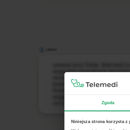
Lekarz
zawsze przy Tobie. Telemedi to
wygodne konsultacje lekarskie,
recepta online. Zaloguj się i 
każdego miejsca, o każdej por
Porady lekarskie przez telefon
wygodna forma konsultacji lek
Zgoda
otrzymania e-zwolnienia, e-rec
Niniejsza strona korzysta z