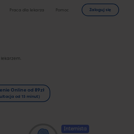
Zaloguj się
Praca dla lekarza
Pomoc
 lekarzem.
enie Online od 89zł
ultacja od 15 minut)
Internista