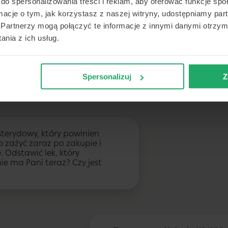
do spersonalizowania treści i reklam, aby oferować funkcje sp
Nie, nie jadłam nic nowego
ormacje o tym, jak korzystasz z naszej witryny, udostępniamy p
Jedyną nową rzeczą dla mnie
Partnerzy mogą połączyć te informacje z innymi danymi otrzym
problemów z alergiami nigdy
nia z ich usług.
temu kupiłam krem, po który
czerwone i suche plamy. Wyr
starego, który nie wywołuje ż
Spersonalizuj
Z
sterydowy, który powinien
o zażyć zaraz po zakupie i
. Odstawić lek, który
nie ma Pani teraz? Czy jest