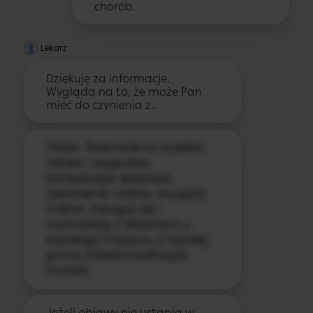
chorób.
Lekarz
Dziękuję za informacje.
Wygląda na to, że może Pan
mieć do czynienia z…
Tobie. Telemedi to szybkie,
łatwe i wygodne
konsultacje lekarskie,
zwolnienie online, recepta
online. Zaloguj się i
rozmawiaj z lekarzem z
każdego miejsca, o każdej
porze (telekonsultacje).
Porady
Jeżeli objawy nie ustąpią w