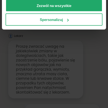
Zezwól na wszystkie
Dziękuję za porady. Czy
powinienem zwracać uwagę
na coś konkretnego w
Spersonalizuj
najbliższych dniach?
Lekarz
Proszę zwracać uwagę na
jakiekolwiek zmiany w
dolegliwościach, takie jak
zaostrzenie bólu, pojawienie się
nowych objawów jak na
przykład gorączka, wymioty,
znaczna utrata masy ciała,
ciemne lub krwawe stolce. W
przypadku tych objawów,
powinien Pan natychmiast
skontaktować się z lekarzem.