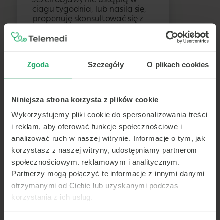
ciągu tygodnia, lub nasilą się,
proponuję skonsultować się z
lekarzem specjalistą
gastroenterologiem. Czy ma
Pan jeszcze jakieś pytania?
Zgoda
Szczegóły
O plikach cookies
Czy mogę wziąć jakieś leki
przeciwbólowe na ból brzucha?
Niniejsza strona korzysta z plików cookie
Wykorzystujemy pliki cookie do spersonalizowania treści
Lekarz
i reklam, aby oferować funkcje społecznościowe i
analizować ruch w naszej witrynie. Informacje o tym, jak
Tak, w przypadku silnego bólu
korzystasz z naszej witryny, udostępniamy partnerom
brzucha, możecie Pan
spróbować zażyć lek
społecznościowym, reklamowym i analitycznym.
przeciwbólowy dostępny bez
Partnerzy mogą połączyć te informacje z innymi danymi
recepty, takie jak paracetamol.
otrzymanymi od Ciebie lub uzyskanymi podczas
Unikaj jednak środków, które
korzystania z ich usług.
mogą podrażnić żołądek.