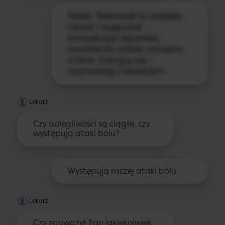
Tobie. Telemedi to szybkie,
łatwe i wygodne
konsultacje lekarskie,
zwolnienie online, recepta
online. Zaloguj się i
rozmawiaj z lekarzem
Lekarz
Czy dolegliwości są ciągłe, czy
występują ataki bólu?
Występują raczej ataki bólu.
Lekarz
Czy zauważył Pan jakiekolwiek