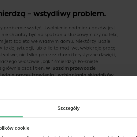
mierdzą – wstydliwy problem.
zy problemie wzdęć. Uwolnienie nadmiaru gazów jest
 nie chciałby być na spotkaniu służbowym czy na lekcji
m jest toaleta we własnym domu. Niektórzy ludzie
 takiej sytuacji, lub o ile to możliwe, wybierają pracę
tydliwe, nie tylko poprzez charakterystyczne dźwięki,
laczego właściwie „bąki” śmierdzą? Połknięte
 głównie azot i tlen.
W ludzkim przewodzie
iwiają proces trawienia i wchłaniania składników
ołkniętego tlenu i azotu dołącza dwutlenek węgla,
 siarki – ta mieszanka tworzy charakterystyczny,
Szczegóły
i inne choroby, których objawami
 plików cookie