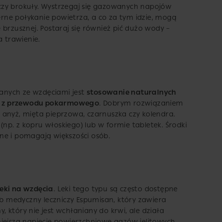
k czy brokuły. Wystrzegaj się gazowanych napojów
ne połykanie powietrza, a co za tym idzie, mogą
 brzusznej. Postaraj się również pić dużo wody –
a trawienie.
anych ze wzdęciami jest
stosowanie naturalnych
y z przewodu pokarmowego
. Dobrym rozwiązaniem
i, anyż, mięta pieprzowa, czarnuszka czy kolendra.
p. z kopru włoskiego) lub w formie tabletek. Środki
ne i pomagają większości osób.
eki na wzdęcia
. Leki tego typu są często dostępne
ób medyczny leczniczy Espumisan, który zawiera
 który nie jest wchłaniany do krwi, ale działa
iejsza napięcie powierzchniowe gazów jelitowych,