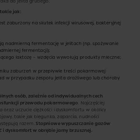
ka do jelita grubego.
takie jak:
st zaburzony na skutek infekcji wirusowej, bakteryjnej
 nadmierną fermentację w jelitach (np. spożywanie
miernej fermentacji);
iącego laktozę – wzdęcia wywołują produkty mleczne;
iku zaburzeń w przepływie treści pokarmowej
d w przypadku zespołu jelita drażliwego lub choroby
lnych osób, zależnie od indywidualnych cech
dysfunkcji przewodu pokarmowego
. Najczęściej
 oraz uczucie ciężkości i dyskomfortu w okolicy
awy, takie jak biegunka, zaparcia, nudności
występują razem.
Stopniowe wypuszczanie gazów
ść i dyskomfort w obrębie jamy brzusznej.