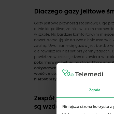
Dlaczego gazy jelitowe ś
Gazy jelitowe przynoszą stopniową ulgę pr
o tyle kłopotliwe, że nikt w takim momencie
w szkole. Najbardziej komfortowym miejsce
nawet decydują się na zwolnienie lekarskie w
zdalną. Uwalnianie się gazów jest bardzo ws
ale również ich niezbyt przyjemny zapach. D
powietrze w czasie jedzenia zawiera w sobie
pokarmowym bytują bakterie, które umożl
odżywczych. Na skutek ich działania, do p
wodór, metan, siarkowodór i inne pochodne
niezbyt przyjemny zapach.
Zgoda
Zespół jelita drażliwego 
są wzdęcia i gazy.
Niniejsza strona korzysta z