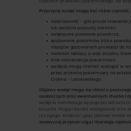
częściach przewodu pokarmowego, od żołąd
Przyczyną wzdęć mogą być różne czynniki, 
niestrawność – gdy proces trawienia je
lub spożycia popsutej żywności;
zwiększone połykanie powietrza;
spożywanie pokarmów, które powodują
napojów gazowanych prowadzi do nad
niedobór laktazy, a więc enzymu traw
inne nietolerancje pokarmowe;
wzdęcia mogą również wystąpić w wyn
przez przewód pokarmowy, na przykła
Crohna – Leśniowskiego.
Objawy wzdęć mogą się różnić u poszczegó
osobniczych oraz ewentualnych chorób i 
wzdęcia manifestują się poprzez ból brzucha
brzucha. Mogą również występować inne obj
czy zgaga. Wzdęcia i gazy jelitowe zwykle 
zazwyczaj przynosi ulgę i likwiduje ciężko