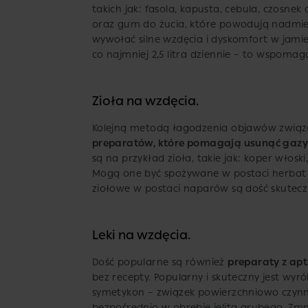
takich jak: fasola, kapusta, cebula, czosne
oraz gum do żucia, które powodują nadmier
wywołać silne wzdęcia i dyskomfort w jamie
co najmniej 2,5 litra dziennie – to wspomag
Zioła na wzdęcia.
Kolejną metodą łagodzenia objawów związ
preparatów, które pomagają usunąć gaz
są na przykład zioła, takie jak: koper włosk
Mogą one być spożywane w postaci herbat (n
ziołowe w postaci naparów są dość skutecz
Leki na wzdęcia.
Dość popularne są również
preparaty z apt
bez recepty. Popularny i skuteczny jest wyr
symetykon – związek powierzchniowo czynny,
bezpośrednio w obrębie jelita grubego. Zmn