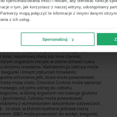
do spersonalizowania treści i reklam, aby oferować funkcje sp
o okazjonalnie, można spróbować złagodzić objawy
ormacje o tym, jak korzystasz z naszej witryny, udostępniamy p
 które powodują wzdęcia i stosowanie naturalnych
Partnerzy mogą połączyć te informacje z innymi danymi otrzym
i
. Jeśli jednak wzdęcia są uciążliwe i występują
nia z ich usług.
em w celu ustalenia przyczyny i wdrożenia
schorzeń układu pokarmowego. Niektóre z nich to:
Spersonalizuj
Z
 choroba, w której występują nawracające
le brzucha, wzdęcia, zaparcia lub biegunka.
 stres, niezdrową dietę lub inne czynniki.
 którym organizm nie jest w stanie strawić cukru
u enzymu trawienia. Nietolerancja laktozy może
biegunki i innych zaburzeń trawienia.
apalne schorzenie jelit, które może powodować
 utratę masy ciała. Choroba Crohna może wpłynąć
mowego, od jamy ustnej do odbytu.
giczna, w której organizm nie toleruje glutenu
a i jęczmieniu). Celiakia może powodować
 problemy z wchłanianiem składników odżywczych.
)
– to stan, w którym bakterie jelitowe rosną
cienkim. SIBO może prowadzić do wzdęć, biegunki,