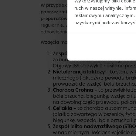
Wykorzystujemy pliki cookie 
W przypadku wzdęć, które występują tylk
ruch w naszej witrynie. Inf
poprzez zmianę diety, unikanie pokarmów,
reklamowym i analitycznym. 
preparatów, takich jak zioła czy probiotyk
uzyskanymi podczas korzysta
regularnie, warto skonsultować się z lekarz
odpowiedniego leczenia.
Wzdęcia mogą być objawem wielu różnych 
Zespół jelita drażliwego (IBS
) – to
zaburzenia trawienia, takie jak bó
Objawy IBS są zwykle nasilane przez
Nietolerancja laktozy
– to stan, w
mlecznego (laktozy) z powodu brak
prowadzić do wzdęć, bólu brzucha, 
Choroba Crohna
– to przewlekłe z
bóle brzucha, biegunkę, wzdęcia i
na dowolną część przewodu pokar
Celiakia
– to choroba autoimmunolo
(białka zawartego w pszenicy, żyt
biegunkę, wzdęcia, bóle brzucha i
Zespół jelita nadwrażliwego (SIBO
w nadmiernych ilościach w jelicie 