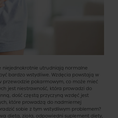
re niejednokrotnie utrudniają normalne
yć bardzo wstydliwe. Wzdęcia powstają w
w przewodzie pokarmowym, co może mieć
ych jest niestrawność, która prowadzi do
Inną, dość częstą przyczyną wzdęć jest
h, które prowadzą do nadmiernej
poradzić sobie z tym wstydliwym problemem?
wa dieta, zioła, odpowiedni suplement diety,