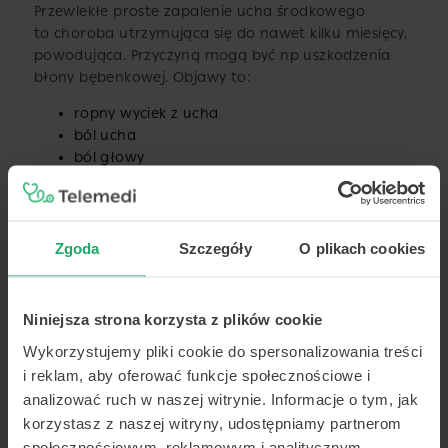
Przewlekłe proste zapalenie ucha środkowego
to choroba utrzymująca się do nawet kilku miesięcy,
powodująca. Przyczyną mogą być np uszkodzenia
błony bębenkowej. Objawy to:
ropny wyciek z ucha
ból ucha
ból głowy
pogorszenie słuchu
Ile trwa zapalenie ucha?
Zgoda
Szczegóły
O plikach cookies
Czas trwania zapalenia ucha zależy od rodzaju
schorzenia oraz skuteczności zastosowanego
Niniejsza strona korzysta z plików cookie
leczenia. W przypadku ostrego zapalenia ucha
Wykorzystujemy pliki cookie do spersonalizowania treści
środkowego zazwyczaj trwa ono od kilku dni
i reklam, aby oferować funkcje społecznościowe i
do dwóch tygodni, natomiast przewlekłe schorzenia
analizować ruch w naszej witrynie. Informacje o tym, jak
mogą prowadzić do długotrwałych problemów
korzystasz z naszej witryny, udostępniamy partnerom
zdrowotnych.
społecznościowym, reklamowym i analitycznym.