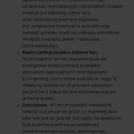
od epizodu maniakalnego minimalnym czasem
trwania (co najmniej cztery dni)
oraz obecnością pewnych objawów
(np. zwiększone trudności z koncentracją
zamiast gonitwy myśli lub natłoku pomysłów;
mniejsza pewność siebie i ryzykowne
zachowania itp.).
Rapid Cycling (szybka zmiana faz
):
Ta szczególna forma charakteryzuje się
szczególnie szybką zmianą pomiędzy
epizodami depresyjnymi i maniakalnymi
(co najmniej cztery różne epizody w ciągu 12
miesięcy). Dotyka do 20 procent wszystkich
pacjentów z zaburzeniem dwubiegunowym,
głównie kobiet.
Cyklotymia
: W tym przypadku niestabilny
nastrój utrzymuje się przez co najmniej dwa
lata. Nie jest on jednak tak ciężki, by spełnione
były kryteria manii lub przynajmniej
umiarkowanego epizodu depresyjnego.