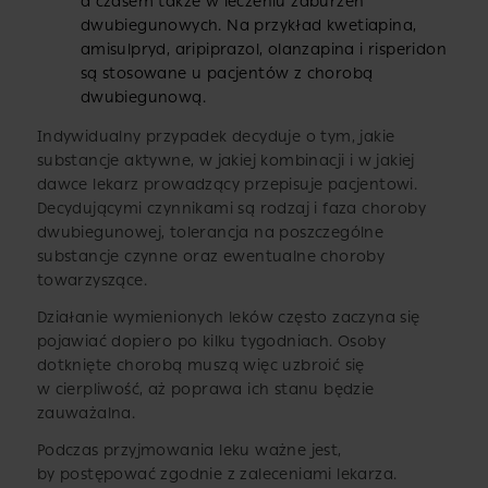
a czasem także w leczeniu zaburzeń
dwubiegunowych. Na przykład kwetiapina,
amisulpryd, aripiprazol, olanzapina i risperidon
są stosowane u pacjentów z chorobą
dwubiegunową.
Indywidualny przypadek decyduje o tym, jakie
substancje aktywne, w jakiej kombinacji i w jakiej
dawce lekarz prowadzący przepisuje pacjentowi.
Decydującymi czynnikami są rodzaj i faza choroby
dwubiegunowej, tolerancja na poszczególne
substancje czynne oraz ewentualne choroby
towarzyszące.
Działanie wymienionych leków często zaczyna się
pojawiać dopiero po kilku tygodniach. Osoby
dotknięte chorobą muszą więc uzbroić się
w cierpliwość, aż poprawa ich stanu będzie
zauważalna.
Podczas przyjmowania leku ważne jest,
by postępować zgodnie z zaleceniami lekarza.