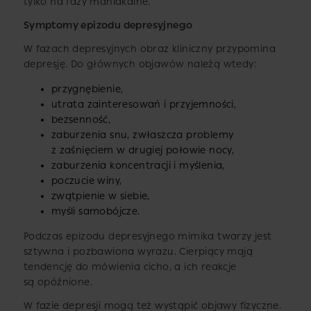
tylko na fazy maniakalne.
Symptomy epizodu depresyjnego
W fazach depresyjnych obraz kliniczny przypomina
depresję. Do głównych objawów należą wtedy:
przygnębienie,
utrata zainteresowań i przyjemności,
bezsenność,
zaburzenia snu, zwłaszcza problemy
z zaśnięciem w drugiej połowie nocy,
zaburzenia koncentracji i myślenia,
poczucie winy,
zwątpienie w siebie,
myśli samobójcze.
Podczas epizodu depresyjnego mimika twarzy jest
sztywna i pozbawiona wyrazu. Cierpiący mają
tendencję do mówienia cicho, a ich reakcje
są opóźnione.
W fazie depresji mogą też wystąpić objawy fizyczne.