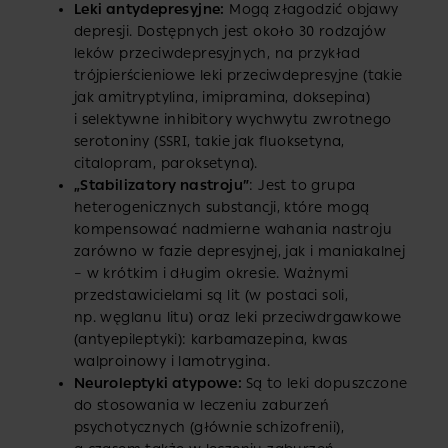
Leki antydepresyjne:
Mogą złagodzić objawy
depresji. Dostępnych jest około 30 rodzajów
leków przeciwdepresyjnych, na przykład
trójpierścieniowe leki przeciwdepresyjne (takie
jak amitryptylina, imipramina, doksepina)
i selektywne inhibitory wychwytu zwrotnego
serotoniny (SSRI, takie jak fluoksetyna,
citalopram, paroksetyna).
„Stabilizatory nastroju”
: Jest to grupa
heterogenicznych substancji, które mogą
kompensować nadmierne wahania nastroju
zarówno w fazie depresyjnej, jak i maniakalnej
– w krótkim i długim okresie. Ważnymi
przedstawicielami są lit (w postaci soli,
np. węglanu litu) oraz leki przeciwdrgawkowe
(antyepileptyki): karbamazepina, kwas
walproinowy i lamotrygina.
Neuroleptyki atypowe:
Są to leki dopuszczone
do stosowania w leczeniu zaburzeń
psychotycznych (głównie schizofrenii),