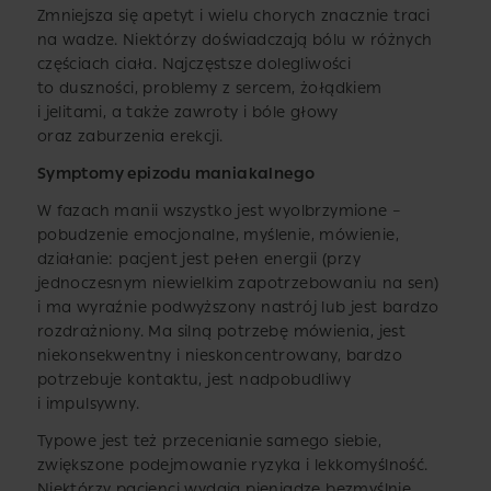
Zmniejsza się apetyt i wielu chorych znacznie traci
na wadze. Niektórzy doświadczają bólu w różnych
częściach ciała. Najczęstsze dolegliwości
to duszności, problemy z sercem, żołądkiem
i jelitami, a także zawroty i bóle głowy
oraz zaburzenia erekcji.
Symptomy epizodu maniakalnego
W fazach manii wszystko jest wyolbrzymione –
pobudzenie emocjonalne, myślenie, mówienie,
działanie: pacjent jest pełen energii (przy
jednoczesnym niewielkim zapotrzebowaniu na sen)
i ma wyraźnie podwyższony nastrój lub jest bardzo
rozdrażniony. Ma silną potrzebę mówienia, jest
niekonsekwentny i nieskoncentrowany, bardzo
potrzebuje kontaktu, jest nadpobudliwy
i impulsywny.
Typowe jest też przecenianie samego siebie,
zwiększone podejmowanie ryzyka i lekkomyślność.
Niektórzy pacjenci wydają pieniądze bezmyślnie