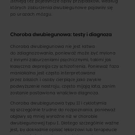
Istnieją też pojedyncze opisy przypadków, według
których zaburzenia dwubiegunowe pojawiły się
po urazach mózgu.
Choroba dwubiegunowa: testy i diagnoza
Choroba dwubiegunowa nie jest łatwa
do zdiagnozowania, ponieważ może być mylona
z innymi zaburzeniami psychicznymi, takimi jak
klasyczna depresja czy schizofrenia. Ponieważ faza
maniakalna jest często interpretowana
przez bliskich i osoby cierpiące jako zwykłe
podwyższenie nastroju, często mijają lata, zanim
zostanie postawiona właściwa diagnoza.
Choroba dwubiegunowa typu II i cyklotymia
są szczególnie trudne do rozpoznania, ponieważ
objawy są mniej wyraźne niż w chorobie
dwubiegunowej typu I. Dlatego szczególnie ważne
jest, by dokładnie opisać lekarzowi lub terapeucie