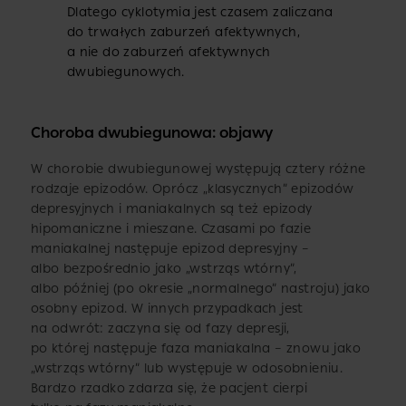
Dlatego cyklotymia jest czasem zaliczana
do trwałych zaburzeń afektywnych,
a nie do zaburzeń afektywnych
dwubiegunowych.
Choroba dwubiegunowa: objawy
W chorobie dwubiegunowej występują cztery różne
rodzaje epizodów. Oprócz „klasycznych” epizodów
depresyjnych i maniakalnych są też epizody
hipomaniczne i mieszane. Czasami po fazie
maniakalnej następuje epizod depresyjny –
albo bezpośrednio jako „wstrząs wtórny”,
albo później (po okresie „normalnego” nastroju) jako
osobny epizod. W innych przypadkach jest
na odwrót: zaczyna się od fazy depresji,
po której następuje faza maniakalna – znowu jako
„wstrząs wtórny” lub występuje w odosobnieniu.
Bardzo rzadko zdarza się, że pacjent cierpi