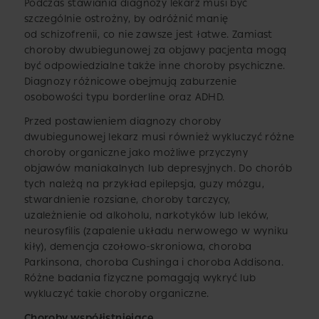
Podczas stawiania diagnozy lekarz musi być
szczególnie ostrożny, by odróżnić manię
od schizofrenii, co nie zawsze jest łatwe. Zamiast
choroby dwubiegunowej za objawy pacjenta mogą
być odpowiedzialne także inne choroby psychiczne.
Diagnozy różnicowe obejmują zaburzenie
osobowości typu borderline oraz ADHD.
Przed postawieniem diagnozy choroby
dwubiegunowej lekarz musi również wykluczyć różne
choroby organiczne jako możliwe przyczyny
objawów maniakalnych lub depresyjnych. Do chorób
tych należą na przykład epilepsja, guzy mózgu,
stwardnienie rozsiane, choroby tarczycy,
uzależnienie od alkoholu, narkotyków lub leków,
neurosyfilis (zapalenie układu nerwowego w wyniku
kiły), demencja czołowo-skroniowa, choroba
Parkinsona, choroba Cushinga i choroba Addisona.
Różne badania fizyczne pomagają wykryć lub
wykluczyć takie choroby organiczne.
Choroby współistniejące