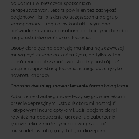
do udziału w bieżących spotkaniach
terapeutycznych. Lekarz powinien też zachęcać
pacjentów i ich bliskich do uczęszczania do grup
samopomocy – regularny kontakt i wymiana
doświadczeń z innymi osobami dotkniętymi chorobą
mogą ustabilizować sukces leczenia.
Osoby cierpiące na depresję maniakalną zazwyczaj
muszą być leczone do końca życia, bo tylko w ten
sposób mogą utrzymać swój stabilny nastrój. Jeśli
pacjenci zaprzestaną leczenia, istnieje duże ryzyko
nawrotu choroby.
Choroba dwubiegunowa: leczenie farmakologiczne
Zaburzenie dwubiegunowe leczy się głównie lekami
przeciwdepresyjnymi, „stabilizatorami nastroju”
i atypowymi neuroleptykami. Jeśli pacjent cierpi
również na pobudzenie, agresję lub zaburzenia
lękowe, lekarz może tymczasowo przepisać
mu środek uspokajający, taki jak diazepam.