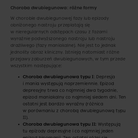
Choroba dwubiegunowa: różne formy
W chorobie dwubiegunowej fazy lub epizody
obniżonego nastroju przeplatają się
w nieregularnych odstępach czasu z fazami
wyraźnie podwyższonego nastroju lub nastroju
drażliwego (fazy maniakalne). Nie jest to jednak
jednolity obraz kliniczny. Istnieją natomiast różne
przejawy zaburzeń dwubiegunowych, w tym przede
wszystkim następujące:
Choroba dwubiegunowa typu I
: Depresja
i mania występują naprzemiennie. Epizod
depresyjny trwa co najmniej dwa tygodnie,
epizod maniakalny co najmniej siedem dni. Ten
ostatni jest bardzo wyraźny (różnica
w porównaniu z chorobą dwubiegunową typu
II).
Choroba dwubiegunowa typu II:
Występują
tu epizody depresyjne i co najmniej jeden
epizod hipomanii. Ten ostatni różni się