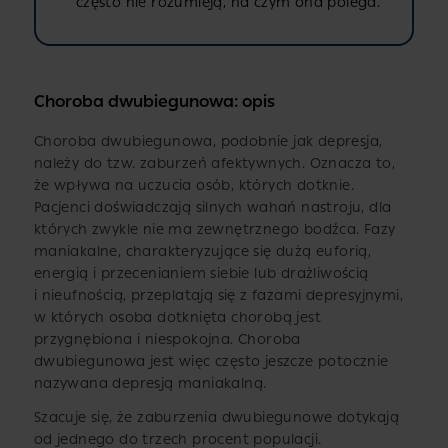
często nie rozumieją, na czym ona polega.
Choroba dwubiegunowa: opis
Choroba dwubiegunowa, podobnie jak depresja,
należy do tzw. zaburzeń afektywnych. Oznacza to,
że wpływa na uczucia osób, których dotknie.
Pacjenci doświadczają silnych wahań nastroju, dla
których zwykle nie ma zewnętrznego bodźca. Fazy
maniakalne, charakteryzujące się dużą euforią,
energią i przecenianiem siebie lub drażliwością
i nieufnością, przeplatają się z fazami depresyjnymi,
w których osoba dotknięta chorobą jest
przygnębiona i niespokojna. Choroba
dwubiegunowa jest więc często jeszcze potocznie
nazywana depresją maniakalną.
Szacuje się, że zaburzenia dwubiegunowe dotykają
od jednego do trzech procent populacji.