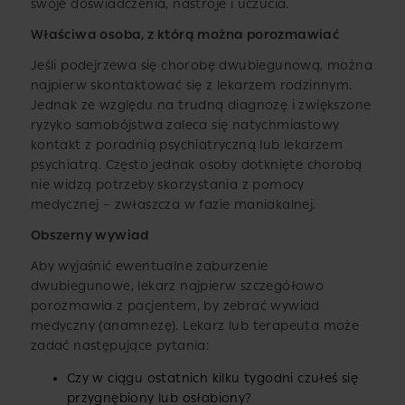
swoje doświadczenia, nastroje i uczucia.
Właściwa osoba, z którą można porozmawiać
Jeśli podejrzewa się chorobę dwubiegunową, można
najpierw skontaktować się z lekarzem rodzinnym.
Jednak ze względu na trudną diagnozę i zwiększone
ryzyko samobójstwa zaleca się natychmiastowy
kontakt z poradnią psychiatryczną lub lekarzem
psychiatrą. Często jednak osoby dotknięte chorobą
nie widzą potrzeby skorzystania z pomocy
medycznej – zwłaszcza w fazie maniakalnej.
Obszerny wywiad
Aby wyjaśnić ewentualne zaburzenie
dwubiegunowe, lekarz najpierw szczegółowo
porozmawia z pacjentem, by zebrać wywiad
medyczny (anamnezę). Lekarz lub terapeuta może
zadać następujące pytania:
Czy w ciągu ostatnich kilku tygodni czułeś się
przygnębiony lub osłabiony?