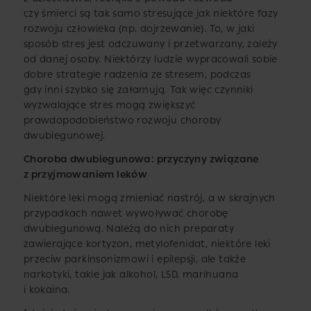
czy śmierci są tak samo stresujące jak niektóre fazy
rozwoju człowieka (np. dojrzewanie). To, w jaki
sposób stres jest odczuwany i przetwarzany, zależy
od danej osoby. Niektórzy ludzie wypracowali sobie
dobre strategie radzenia ze stresem, podczas
gdy inni szybko się załamują. Tak więc czynniki
wyzwalające stres mogą zwiększyć
prawdopodobieństwo rozwoju choroby
dwubiegunowej.
Choroba dwubiegunowa: przyczyny związane
z przyjmowaniem leków
Niektóre leki mogą zmieniać nastrój, a w skrajnych
przypadkach nawet wywoływać chorobę
dwubiegunową. Należą do nich preparaty
zawierające kortyzon, metylofenidat, niektóre leki
przeciw parkinsonizmowi i epilepsji, ale także
narkotyki, takie jak alkohol, LSD, marihuana
i kokaina.