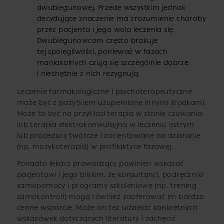
dwubiegunowej. Przede wszystkim jednak
decydujące znaczenie ma zrozumienie choroby
przez pacjenta i jego wola leczenia się.
Dwubiegunowcom często brakuje
tej spolegliwości, ponieważ w fazach
maniakalnych czują się szczególnie dobrze
i niechętnie z nich rezygnują.
Leczenie farmakologiczne i psychoterapeutyczne
może być z pożytkiem uzupełnione innymi środkami.
Może to być na przykład terapia w stanie czuwania
lub terapia elektrokonwulsyjna w leczeniu ostrym
lub procedury twórcze i zorientowane na działanie
(np. muzykoterapia) w profilaktyce fazowej.
Ponadto lekarz prowadzący powinien wskazać
pacjentowi i jego bliskim, że konsultanci, podręczniki
samopomocy i programy szkoleniowe (np. trening
samokontroli) mogą również zaoferować im bardzo
cenne wsparcie. Może on też udzielać konkretnych
wskazówek dotyczących literatury i zachęcić