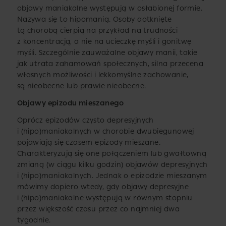
objawy maniakalne występują w osłabionej formie.
Nazywa się to hipomanią. Osoby dotknięte
tą chorobą cierpią na przykład na trudności
z koncentracją, a nie na ucieczkę myśli i gonitwę
myśli. Szczególnie zauważalne objawy manii, takie
jak utrata zahamowań społecznych, silna przecena
własnych możliwości i lekkomyślne zachowanie,
są nieobecne lub prawie nieobecne.
Objawy epizodu mieszanego
Oprócz epizodów czysto depresyjnych
i (hipo)maniakalnych w chorobie dwubiegunowej
pojawiają się czasem epizody mieszane.
Charakteryzują się one połączeniem lub gwałtowną
zmianą (w ciągu kilku godzin) objawów depresyjnych
i (hipo)maniakalnych. Jednak o epizodzie mieszanym
mówimy dopiero wtedy, gdy objawy depresyjne
i (hipo)maniakalne występują w równym stopniu
przez większość czasu przez co najmniej dwa
tygodnie.