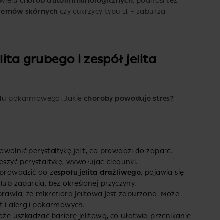
 wielu
chorób autoimmunologicznych
, podnosi też
lemów skórnych
czy cukrzycy typu II – zaburza
ita grubego i zespół jelita
du pokarmowego. Jakie
choroby powoduje stres?
owolnić perystaltykę jelit, co prowadzi do zaparć.
eszyć perystaltykę, wywołując biegunki.
prowadzić do z
espołu jelita drażliwego
, pojawia się
 lub zaparcia, bez określonej przyczyny.
prawia, że mikroflora jelitowa jest zaburzona. Może
t i alergii pokarmowych.
że uszkadzać barierę jelitową, co ułatwia przenikanie