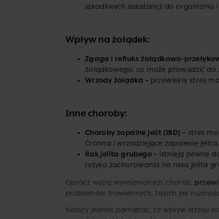
szkodliwych substancji do organizmu 
Wpływ na żołądek:
Zgaga i refluks żołądkowo-przełyko
żołądkowego, co może prowadzić do zg
Wrzody żołądka –
przewlekły stres m
Inne choroby:
Choroby zapalne jelit (IBD) –
stres moż
Crohna i wrzodziejące zapalenie jelita.
Rak jelita grubego –
istnieją pewne d
ryzyko zachorowania na raka jelita g
Oprócz wyżej wymienionych chorób,
przewl
problemów trawiennych, takich jak nudności
Należy jednak pamiętać, że wpływ stresu na