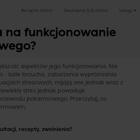
Recepta online
Zwolnienie (L4) online
Usługi
a na funkcjonowanie
owego?
ększość aspektów jego funkcjonowania. Nie
 - bóle brzucha, zaburzenia wypróżniania
uacjach stresowych, mijają one jednak wraz z
rzewlekły stres jednak powoduje
przewodu pokarmowego. Przeczytaj, co
karmowym.
ltacji, recepty, zwolnienia?