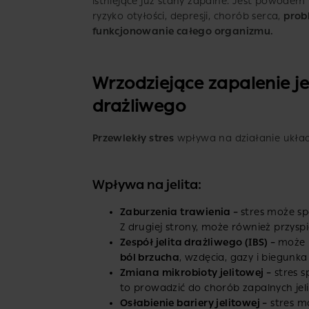
istniejące już stany zapalne. Jest powodem
ryzyko otyłości, depresji, chorób serca,
prob
funkcjonowanie całego organizmu.
Wrzodziejące zapalenie jel
drażliwego
Przewlekły stres
wpływa na działanie ukła
Wpływa na jelita:
Zaburzenia trawienia –
stres może sp
Z drugiej strony, może również przyspi
Zespół jelita drażliwego (IBS) –
może 
ból brzucha
, wzdęcia, gazy i biegunka
Zmiana mikrobioty jelitowej –
stres s
to prowadzić do chorób zapalnych jeli
Osłabienie bariery jelitowej –
stres mo