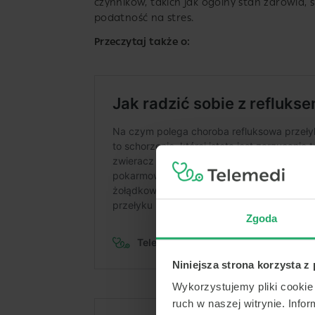
czynników, takich jak ogólny stan zdrowia, 
podatność na stres.
Przeczytaj także o:
Zgoda
Niniejsza strona korzysta z
Wykorzystujemy pliki cookie 
ruch w naszej witrynie. Inf