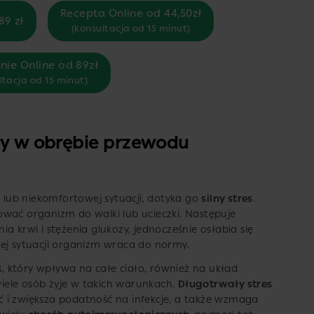
Recepta Online od 44,50zł
89 zł
(konsultacja od 15 minut)
nie Online od 89zł
ltacja od 15 minut)
emy w obrębie przewodu
j lub niekomfortowej sytuacji, dotyka go
silny stres
.
wać organizm do walki lub ucieczki. Następuje
nia krwi i stężenia glukozy, jednocześnie osłabia się
cej sytuacji organizm wraca do normy.
es, który wpływa na całe ciało, również na układ
iele osób żyje w takich warunkach.
Długotrwały stres
 i zwiększa podatność na infekcje, a także wzmaga