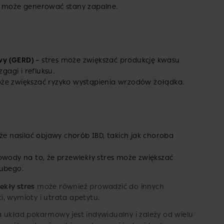
i może generować stany zapalne.
wy (GERD) –
stres może zwiększać produkcję kwasu
agi i refluksu.
oże zwiększać ryzyko wystąpienia wrzodów żołądka.
e nasilać objawy chorób IBD, takich jak choroba
owody na to, że przewlekły stres może zwiększać
rubego.
ekły stres
może również prowadzić do innych
, wymioty i utrata apetytu.
 układ pokarmowy jest indywidualny i zależy od wielu