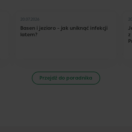
20.07.2026
2
Basen i jezioro – jak uniknąć infekcji
J
latem?
z
P
Przejdź do poradnika