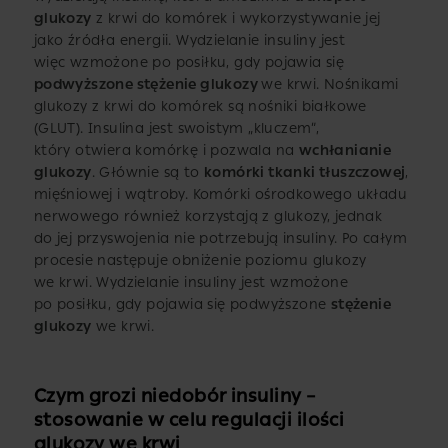
glukozy
z krwi do komórek i wykorzystywanie jej
jako źródła energii. Wydzielanie insuliny jest
więc wzmożone po posiłku, gdy pojawia się
podwyższone stężenie glukozy
we krwi. Nośnikami
glukozy z krwi do komórek są nośniki białkowe
(GLUT). Insulina jest swoistym „kluczem”,
który otwiera komórkę i pozwala na
wchłanianie
glukozy
. Głównie są to
komórki tkanki tłuszczowej
,
mięśniowej i wątroby. Komórki ośrodkowego układu
nerwowego również korzystają z glukozy, jednak
do jej przyswojenia nie potrzebują insuliny. Po całym
procesie następuje obniżenie poziomu glukozy
we krwi. Wydzielanie insuliny jest wzmożone
po posiłku, gdy pojawia się podwyższone
stężenie
glukozy
we krwi.
Czym grozi niedobór insuliny –
stosowanie w celu regulacji ilości
glukozy we krwi