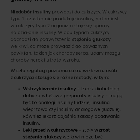
Niedobór insuliny
prowadzi do cukrzycy. W cukrzycy
typu 1 trzustka nie produkuje insuliny, natomiast
w cukrzycy typu 2 organizm staje się oporny
na działanie insuliny. W obu typach cukrzycy
dochodzi do podwyższenia
stężenia glukozy
we krwi, co może prowadzić do poważnych
powikłań, takich jak choroby serca, udary mózgu,
choroby nerek i utrata wzroku.
W celu regulacji poziomu cukru we krwi u osób
z cukrzycą stosuje się różne metody, w tym:
Wstrzykiwanie insuliny –
lekarz diabetolog
dobiera właściwe preparaty insuliny – mogą
być to analogi insuliny ludzkiej, insulina
wieprzowa czy insuliny analogowe (ludzkie).
Również lekarz objaśnia zasady podawania
insuliny.
Leki przeciwcukrzycowe –
stały
wzrost
stężenia glukozy
we krwi może być