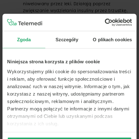
niwelowany przez leki. Działają poprzez
zwiększanie wydzielania insuliny przez trzustkę,
zwiększanie wrażliwości organizmu na insulinę
lub zmniejszanie wchłaniania glukozy z jelit.
Dieta i regularna aktywność fizyczna –
kontrolować poziom cukru we krwi można
Zgoda
Szczegóły
O plikach cookies
za pomocą diety, ważne jest również aby
uprawiać regularną aktywność fizyczną.
Niniejsza strona korzysta z plików cookie
Przeczytaj także o:
Wykorzystujemy pliki cookie do spersonalizowania treści
i reklam, aby oferować funkcje społecznościowe i
analizować ruch w naszej witrynie. Informacje o tym, jak
korzystasz z naszej witryny, udostępniamy partnerom
społecznościowym, reklamowym i analitycznym.
Partnerzy mogą połączyć te informacje z innymi danymi
otrzymanymi od Ciebie lub uzyskanymi podczas
korzystania z ich usług.