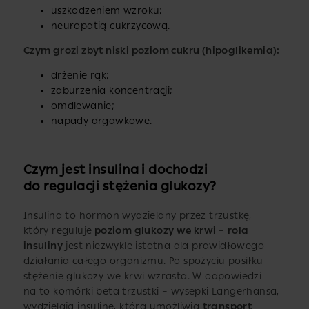
uszkodzeniem wzroku;
neuropatią cukrzycową.
Czym grozi zbyt niski poziom cukru (hipoglikemia):
drżenie rąk;
zaburzenia koncentracji;
omdlewanie;
napady drgawkowe.
Czym jest insulina i dochodzi
do regulacji stężenia glukozy?
Insulina to hormon wydzielany przez trzustkę,
który reguluje
poziom glukozy we krwi
–
rola
insuliny
jest niezwykle istotna dla prawidłowego
działania całego organizmu. Po spożyciu posiłku
stężenie glukozy we krwi wzrasta. W odpowiedzi
na to komórki beta trzustki – wysepki Langerhansa,
wydzielają insulinę, która umożliwia
transport