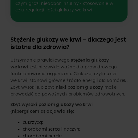
Czym grozi niedobór insuliny - stosowanie w
celu regulacji ilości glukozy we krwi
Stężenie glukozy we krwi – dlaczego jest
istotne dla zdrowia?
Utrzymanie prawidłowego
stężenia glukozy
we krwi
jest niezwykle ważne dla prawidłowego
funkcjonowania organizmu. Glukoza, czyli cukier
we krwi, stanowi główne źródło energii dla komórek.
Zbyt wysoki lub zbyt
niski poziom glukozy
może
prowadzić do poważnych problemów zdrowotnych.
Zbyt wysoki poziom glukozy we krwi
(hiperglikemia) objawia się:
cukrzycą;
chorobami serca i naczyń;
chorobami nerek;