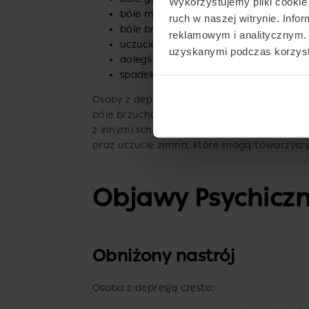
Wykorzystujemy pliki cookie 
bóle mięśni
ruch w naszej witrynie. Inf
bóle brzucha
reklamowym i analitycznym. 
uczucie zimna
uzyskanymi podczas korzysta
dolegliwości żołądkowe
spadek apetytu lub nadmierne jedzen
Osoby z depresją często doświadczają objaw
bóle brzucha, uczucie przewlekłego zmęcz
z innymi schorzeniami. Warto zwrócić uwag
oraz uczucie zimna, które mogą towarzyszy
Objawy Psychicz
Obniżony nastrój
Osoba z depresją często: