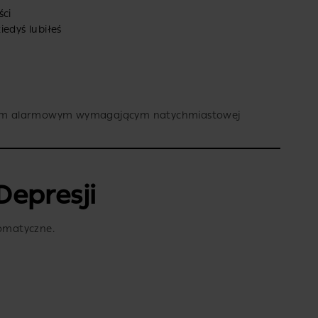
ści
iedyś lubiłeś
nałem alarmowym wymagającym natychmiastowej
Depresji
omatyczne.