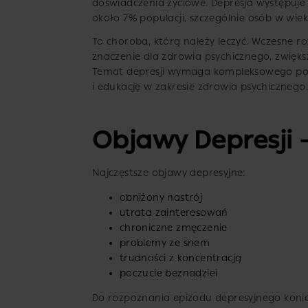
doświadczenia życiowe. Depresja występuje cz
około 7% populacji, szczególnie osób w wieku
To choroba, którą należy leczyć. Wczesne 
znaczenie dla zdrowia psychicznego, zwiększ
Temat depresji wymaga kompleksowego pode
i edukację w zakresie zdrowia psychicznego.
Objawy Depresji 
Najczęstsze objawy depresyjne:
obniżony nastrój
utrata zainteresowań
chroniczne zmęczenie
problemy ze snem
trudności z koncentracją
poczucie beznadziei
Do rozpoznania epizodu depresyjnego konie