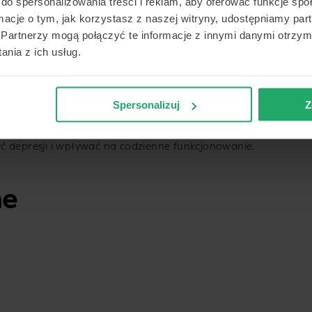
do spersonalizowania treści i reklam, aby oferować funkcje sp
ormacje o tym, jak korzystasz z naszej witryny, udostępniamy p
Partnerzy mogą połączyć te informacje z innymi danymi otrzym
nia z ich usług.
ie
ów somatycznych, takich jak bóle mięśni, bóle głowy,
Spersonalizuj
Z
enia czy wzmożona męczliwość, które mogą być mylone
ę także na zaburzenia snu, w tym nadmierną senność,
ć depresji i wpływać na codzienne funkcjonowanie.
ne