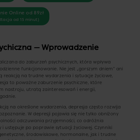
nie Online od 89zł
ltacja od 15 minut)
sychiczna — Wprowadzenie
aliczana do zaburzeń psychicznych, która wpływa
odzienne funkcjonowanie. Nie jest „gorszym dniem” ani
 reakcją na trudne wydarzenia i sytuacje życiowe,
resja to poważne zaburzenie psychiczne, które
 nastroju, utratą zainteresowań i energii,
godnie.
kcją na określone wydarzenia, depresja często rozwija
rozpoznanie. W depresji pojawia się nie tylko obniżony
zdolności odczuwania przyjemności, co odróżnia
 i ustępuje po poprawie sytuacji życiowej. Czynniki
genetyczne, środowiskowe, hormonalne, jak i trudne