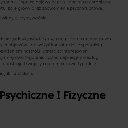
ygodnie. Typowe objawy depresji obejmują chroniczne
ytu, bóle głowy oraz spowolnienie psychoruchowe.
owinny utrzymywać się:
enie, jednak jeśli utrzymują się przez co najmniej dwa
ch objawów i rozważyć konsultację ze specjalistą.
obniżeniem nastroju, utratą zainteresowań
 najmniej dwa tygodnie. Epizod depresyjny według
enia nastroju trwający co najmniej dwa tygodnie.
ak i u bliskich.
Psychiczne I Fizyczne