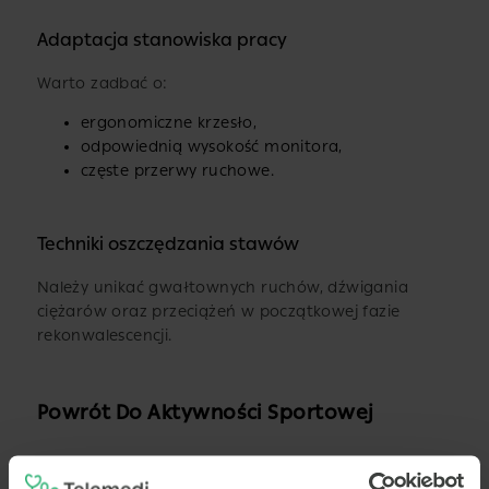
Adaptacja stanowiska pracy
Warto zadbać o:
ergonomiczne krzesło,
odpowiednią wysokość monitora,
częste przerwy ruchowe.
Techniki oszczędzania stawów
Należy unikać gwałtownych ruchów, dźwigania
ciężarów oraz przeciążeń w początkowej fazie
rekonwalescencji.
Powrót Do Aktywności Sportowej
Trening techniczny