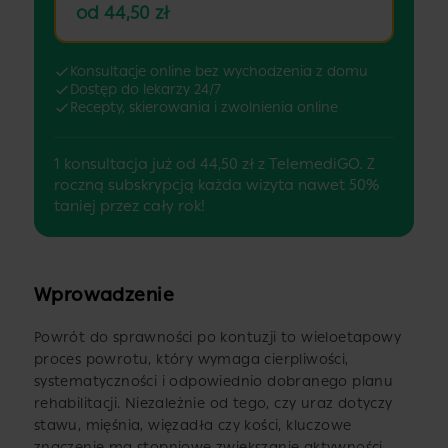
od 44,50 zł
Konsultacje online bez wychodzenia z domu
Dostęp do lekarzy 24/7
Recepty, skierowania i zwolnienia online
1 konsultacja już od 44,50 zł z TelemediGO. Z
roczną subskrypcją każda wizyta nawet 50%
taniej przez cały rok!
Wprowadzenie
Powrót do sprawności po kontuzji to wieloetapowy
proces powrotu, który wymaga cierpliwości,
systematyczności i odpowiednio dobranego planu
rehabilitacji. Niezależnie od tego, czy uraz dotyczy
stawu, mięśnia, więzadła czy kości, kluczowe
znaczenie ma stopniowe zwiększanie aktywności