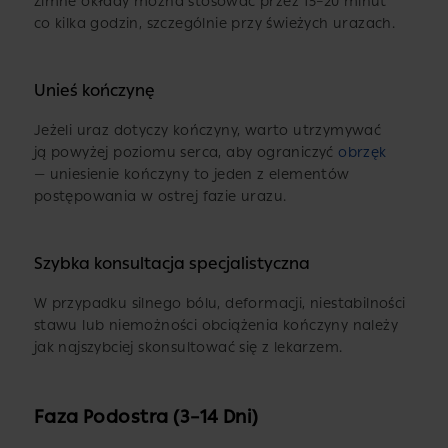
Zimne okłady można stosować przez 15–20 minut
co kilka godzin, szczególnie przy świeżych urazach.
Unieś kończynę
Jeżeli uraz dotyczy kończyny, warto utrzymywać
ją powyżej poziomu serca, aby ograniczyć
obrzęk
— uniesienie kończyny to jeden z elementów
postępowania w ostrej fazie urazu.
Szybka konsultacja specjalistyczna
W przypadku silnego bólu, deformacji, niestabilności
stawu lub niemożności obciążenia kończyny należy
jak najszybciej skonsultować się z lekarzem.
Faza Podostra (3–14 Dni)