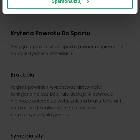
Spersonalizuj
odbudowanie parametrów sprawnościowych
charakterystycznych dla danej dyscypliny.
Kryteria Powrotu Do Sportu
Decyzja o powrocie do sportu powinna opierać się
na obiektywnych kryteriach.
Brak bólu
Pacjent powinien wykonywać aktywności
funkcjonalne bez bólu, ale decyzja o powrocie
nie może opierać się wyłącznie na braku bólu ani
na tym, że dolegliwości nie pojawiły się
po pojedynczej aktywności.
Symetria siły