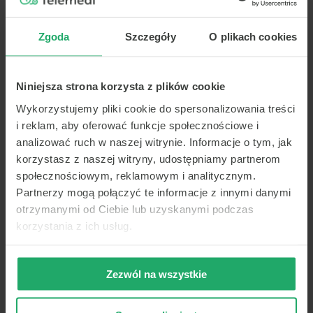
Powrót do treningu powinien rozpoczynać się
Zgoda
Szczegóły
O plikach cookies
od ćwiczeń technicznych wykonywanych
w kontrolowanych warunkach.
Niniejsza strona korzysta z plików cookie
Ograniczenie ryzyka
Wykorzystujemy pliki cookie do spersonalizowania treści
i reklam, aby oferować funkcje społecznościowe i
Na początku należy unikać:
analizować ruch w naszej witrynie. Informacje o tym, jak
kontaktu fizycznego, ponieważ powrót
korzystasz z naszej witryny, udostępniamy partnerom
do intensywnych treningów nie powinien
społecznościowym, reklamowym i analitycznym.
następować od razu,
Partnerzy mogą połączyć te informacje z innymi danymi
maksymalnych sprintów, a na początku tego
otrzymanymi od Ciebie lub uzyskanymi podczas
etapu trzeba także unikać pełnych obciążeń,
korzystania z ich usług.
gwałtownych zmian
kierunku.
Zezwól na wszystkie
Trening siły i wytrzymałości
Przed powrotem do pełnej rywalizacji konieczne jest