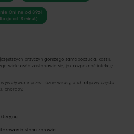
nie Online od 89zł
ltacja od 15 minut)
ajczęstszych przyczyn gorszego samopoczucia, kaszlu
go wiele osób zastanawia się, jak rozpoznać infekcję
ą wywoływane przez różne wirusy, a ich objawy często
ku choroby.
akteryjną
itorowania stanu zdrowia