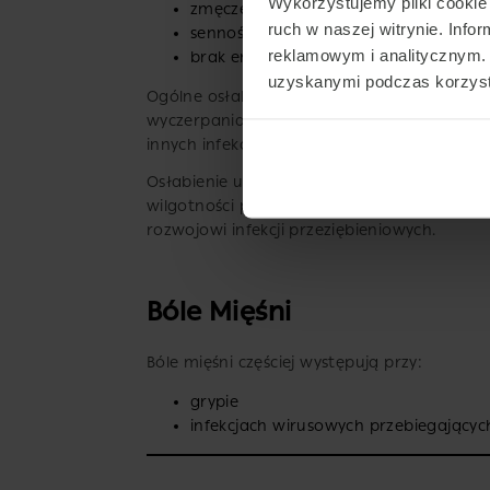
Wykorzystujemy pliki cookie 
zmęczenie
ruch w naszej witrynie. Inf
senność
reklamowym i analitycznym. 
brak energii
uzyskanymi podczas korzysta
Ogólne osłabienie jest częstym objawem in
wyczerpania, rozbicie oraz brak energii, kt
innych infekcjach dolnych dróg oddechowyc
Osłabienie układu odpornościowego, spow
wilgotności powietrza, suchym powietrzem
rozwojowi infekcji przeziębieniowych.
Bóle Mięśni
Bóle mięśni częściej występują przy:
grypie
infekcjach wirusowych przebiegającyc