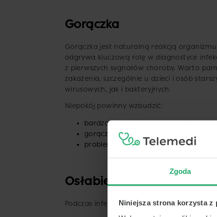
Gorączka
Gorączka jest naturalną reakcją organizmu
odgrywa kluczową rolę w diagnostyce infek
z pierwszych sygnałów choroby. Warto pa
zakażenia, szczególnie u dzieci i osób star
wirusowych, jak i bakteryjnych.
Niepokój powinny wzbudzić:
bardzo wysoka temperatura ciała
gorączka utrzymująca się kilka dni
problemy z oddychaniem towarzysząc
Zgoda
Osłabienie
Niniejsza strona korzysta z
Podczas infekcji organizm zużywa więcej en