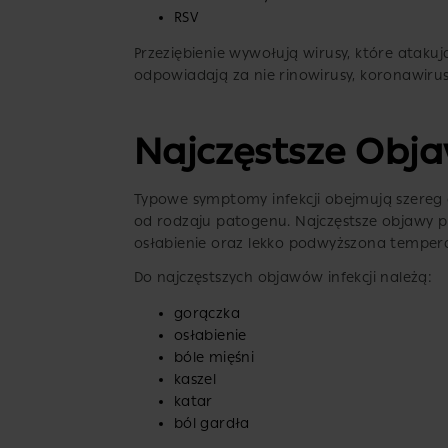
RSV
Przeziębienie wywołują wirusy, które atakują
odpowiadają za nie rinowirusy, koronawiru
Najczęstsze Objaw
Typowe symptomy infekcji obejmują szereg 
od rodzaju patogenu. Najczęstsze objawy prz
osłabienie oraz lekko podwyższona tempera
Do najczęstszych objawów infekcji należą:
gorączka
osłabienie
bóle mięśni
kaszel
katar
ból gardła