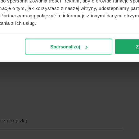
do spersonalizowania treści i reklam, aby oferować funkcje sp
ormacje o tym, jak korzystasz z naszej witryny, udostępniamy p
Partnerzy mogą połączyć te informacje z innymi danymi otrzym
nia z ich usług.
fekcji układu oddechowego, obejmując uczucie
óre mogą występować przy zapaleniu oskrzeli, płuc lub
h.
Spersonalizuj
Z
odowane m.in. niską temperaturą, wahaniami
 w pomieszczeniach oraz przemęczeniem, sprzyja
h z gorączką