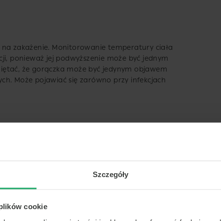
 na zakażenie. Monitorowanie temperatury ciała
cji, ponieważ jej podwyższenie może być jednym
miętać, że gorączka może być jedynym objawem
szych. Może pojawiać się zarówno przy infekcjach
e gorączce
Szczegóły
 plików cookie
ergii na walkę z patogenami. Typowe objawy to: