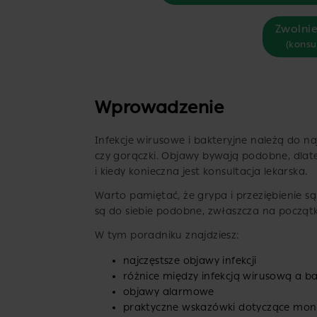
Zwolnie
(konsu
Wprowadzenie
Infekcje wirusowe i bakteryjne należą do n
czy gorączki. Objawy bywają podobne, dlate
i kiedy konieczna jest konsultacja lekarska.
Warto pamiętać, że grypa i przeziębienie s
są do siebie podobne, zwłaszcza na począt
W tym poradniku znajdziesz:
najczęstsze objawy infekcji
różnice między infekcją wirusową a b
objawy alarmowe
praktyczne wskazówki dotyczące mon