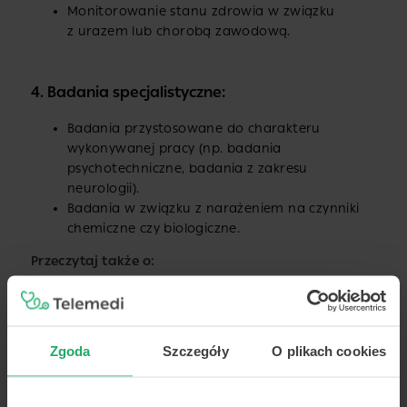
Monitorowanie stanu zdrowia w związku
z urazem lub chorobą zawodową.
4. Badania specjalistyczne:
Badania przystosowane do charakteru
wykonywanej pracy (np. badania
psychotechniczne, badania z zakresu
neurologii).
Badania w związku z narażeniem na czynniki
chemiczne czy biologiczne.
Przeczytaj także o:
Zgoda
Szczegóły
O plikach cookies