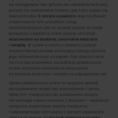
na wyciągnięcie ręki, gotowy do udzielenia fachowej
porady czy wystawienia recepty, gdy tylko pojawi się
taka potrzeba.
E-wizyta u pediatry
daje możliwość
zrealizowania tych wszystkich usług
administracyjnych jak na zwykłej wizycie. W czasie
konsultacji z pediatrą online można otrzymać
skierowanie na badania, zwolnienie lekarskie
i receptę.
W czasie e-wizyty u pediatry uzyskać
można również poradę dotyczącą rozwoju dziecka,
jego odżywiania oraz szczepień. Gdy dziecko cierpi
na choroby przewlekłe, konsultacja pediatryczna
online umożliwia wystawienie skierowania
na badania kontrolne i recepty na odpowiednie leki.
Opieka pediatryczna online to wygodny sposób
na uzyskiwanie recept bez wychodzenia z domu.
Wiele firm medycznych do wystawienia recepty
nie wymaga nawet rozmowy z lekarzem – wystarczy
wyłącznie wypełnienie ankiety medycznej
i odpowiedniego formularza z danymi osobowymi.
Zdarza się jednak, że
pacjent zamówił e receptę
,