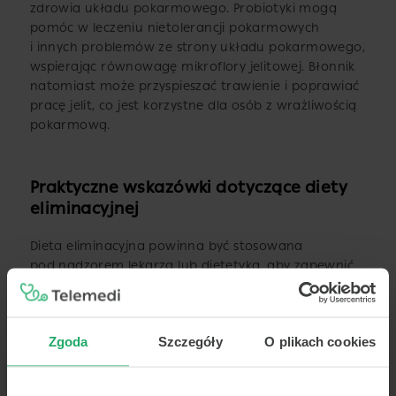
zdrowia układu pokarmowego. Probiotyki mogą
pomóc w leczeniu nietolerancji pokarmowych
i innych problemów ze strony układu pokarmowego,
wspierając równowagę mikroflory jelitowej. Błonnik
natomiast może przyspieszać trawienie i poprawiać
pracę jelit, co jest korzystne dla osób z wrażliwością
pokarmową.
Praktyczne wskazówki dotyczące diety
eliminacyjnej
Dieta eliminacyjna powinna być stosowana
pod nadzorem lekarza lub dietetyka, aby zapewnić
właściwe odżywianie i uniknąć potencjalnych
niedoborów. Ważne jest, aby dieta eliminacyjna była
dostosowana do indywidualnych potrzeb
Zgoda
Szczegóły
O plikach cookies
i preferencji żywieniowych pacjenta. Warto również
wprowadzić określone reguły dotyczące spożywania
posiłków, takie jak regularność posiłków i unikanie