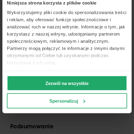
produktów, które mogą nasilać objawy.
Niniejsza strona korzysta z plików cookie
Dieta eliminacyjna może być stosowana w leczeniu
Wykorzystujemy pliki cookie do spersonalizowania treści
nietolerancji pokarmowych i innych problemów
i reklam, aby oferować funkcje społecznościowe i
ze strony układu pokarmowego, co może znacząco
analizować ruch w naszej witrynie. Informacje o tym, jak
poprawić jakość życia pacjenta.
korzystasz z naszej witryny, udostępniamy partnerom
społecznościowym, reklamowym i analitycznym.
Partnerzy mogą połączyć te informacje z innymi danymi
Wpływ diety eliminacyjnej na jakość
otrzymanymi od Ciebie lub uzyskanymi podczas
życia
korzystania z ich usług.
Dieta eliminacyjna może pomóc w poprawie jakości
życia osób z nietolerancjami pokarmowymi,
Zezwól na wszystkie
redukując objawy takie jak bóle brzucha
i poprawiając procesy trawienne. Dzięki eliminacji
produktów, które wywołują objawy, pacjenci mogą
Spersonalizuj
cieszyć się lepszym zdrowiem i samopoczuciem.
Podsumowanie