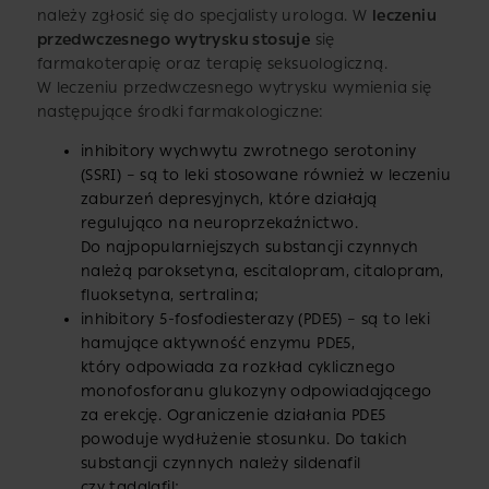
należy zgłosić się do specjalisty urologa. W
leczeniu
przedwczesnego wytrysku stosuje
się
farmakoterapię oraz terapię seksuologiczną.
W leczeniu przedwczesnego wytrysku wymienia się
następujące środki farmakologiczne:
inhibitory wychwytu zwrotnego serotoniny
(SSRI) – są to leki stosowane również w leczeniu
zaburzeń depresyjnych, które działają
regulująco na neuroprzekaźnictwo.
Do najpopularniejszych substancji czynnych
należą paroksetyna, escitalopram, citalopram,
fluoksetyna, sertralina;
inhibitory 5-fosfodiesterazy (PDE5) – są to leki
hamujące aktywność enzymu PDE5,
który odpowiada za rozkład cyklicznego
monofosforanu glukozyny odpowiadającego
za erekcję. Ograniczenie działania PDE5
powoduje wydłużenie stosunku. Do takich
substancji czynnych należy sildenafil
czy tadalafil;