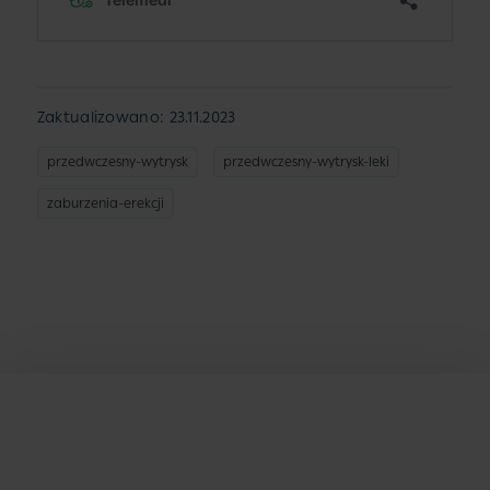
Zaktualizowano: 23.11.2023
przedwczesny-wytrysk
przedwczesny-wytrysk-leki
zaburzenia-erekcji