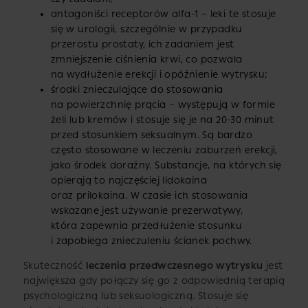
antagoniści receptorów alfa-1 – leki te stosuje
się w urologii, szczególnie w przypadku
przerostu prostaty, ich zadaniem jest
zmniejszenie ciśnienia krwi, co pozwala
na wydłużenie erekcji i opóźnienie wytrysku;
środki znieczulające do stosowania
na powierzchnię prącia – występują w formie
żeli lub kremów i stosuje się je na 20-30 minut
przed stosunkiem seksualnym. Są bardzo
często stosowane w leczeniu zaburzeń erekcji,
jako środek doraźny. Substancje, na których się
opierają to najczęściej lidokaina
oraz prilokaina. W czasie ich stosowania
wskazane jest używanie prezerwatywy,
która zapewnia przedłużenie stosunku
i zapobiega znieczuleniu ścianek pochwy.
Skuteczność
leczenia przedwczesnego wytrysku
jest
największa gdy połączy się go z odpowiednią terapią
psychologiczną lub seksuologiczną. Stosuje się