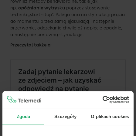
również metody behawioralne, takie jak
np.
opóźnianie wytrysku
poprzez stosowanie
techniki „start-stop”. Polega ona na stymulacji prącia
do momentu przed samą ejakulacją i następnie
przerwanie, odczekanie chwilę aż napięcie opadnie,
a następnie ponowną stymulację.
Przeczytaj także o:
Zgoda
Szczegóły
O plikach cookies