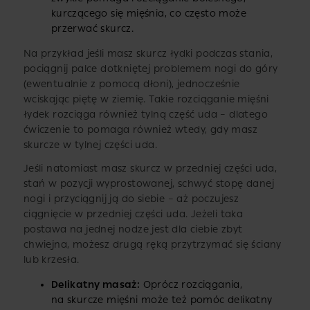
kurczącego się mięśnia, co często może
przerwać skurcz.
Na przykład jeśli masz skurcz łydki podczas stania,
pociągnij palce dotkniętej problemem nogi do góry
(ewentualnie z pomocą dłoni), jednocześnie
wciskając piętę w ziemię. Takie rozciąganie mięśni
łydek rozciąga również tylną część uda – dlatego
ćwiczenie to pomaga również wtedy, gdy masz
skurcze w tylnej części uda.
Jeśli natomiast masz skurcz w przedniej części uda,
stań w pozycji wyprostowanej, schwyć stopę danej
nogi i przyciągnij ją do siebie – aż poczujesz
ciągnięcie w przedniej części uda. Jeżeli taka
postawa na jednej nodze jest dla ciebie zbyt
chwiejna, możesz drugą ręką przytrzymać się ściany
lub krzesła.
Delikatny masaż:
Oprócz rozciągania,
na skurcze mięśni może też pomóc delikatny