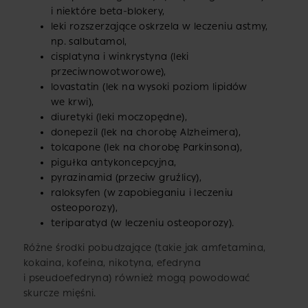
i niektóre beta-blokery,
leki rozszerzające oskrzela w leczeniu astmy,
np. salbutamol,
cisplatyna i winkrystyna (leki
przeciwnowotworowe),
lovastatin (lek na wysoki poziom lipidów
we krwi),
diuretyki (leki moczopędne),
donepezil (lek na chorobę Alzheimera),
tolcapone (lek na chorobę Parkinsona),
pigułka antykoncepcyjna,
pyrazinamid (przeciw gruźlicy),
raloksyfen (w zapobieganiu i leczeniu
osteoporozy),
teriparatyd (w leczeniu osteoporozy).
Różne środki pobudzające (takie jak amfetamina,
kokaina, kofeina, nikotyna, efedryna
i pseudoefedryna) również mogą powodować
skurcze mięśni.