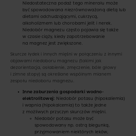
Niedostateczna podaż tego minerału może
być spowodowana niezrównoważoną dietą lub
dietami odchudzającymi, cukrzycą,
alkoholizmem lub chorobami jelit i nerek.
Niedobór magnezu często pojawia się także
w czasie ciąży, kiedy zapotrzebowanie
na magnez jest zwiększone.
Skurcze łydek i innych mięśni w połączeniu z innymi
objawami niedoboru magnezu (takimi jak
dezorientacja, osłabienie, zmęczenie, bóle głowy
i zimne stopy) są określane wspólnym mianem
zespołu niedoboru magnezu.
Inne zaburzenia gospodarki wodno-
elektrolitowej:
Niedobór potasu (hipokaliemia)
i wapnia (hipokalcemia) to także jedne
z możliwych przyczyn skurczów mięśni.
Niedobór potasu może być
spowodowany np. ostrą biegunką,
przyjmowaniem niektórych leków,