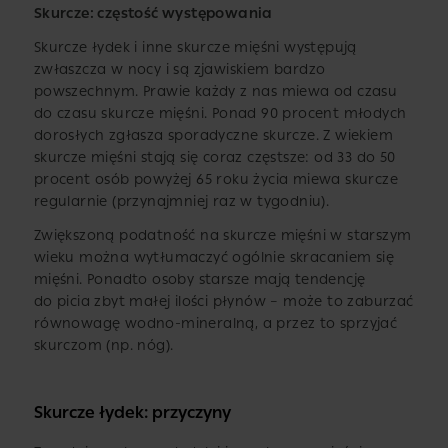
Skurcze: częstość występowania
Skurcze łydek i inne skurcze mięśni występują
zwłaszcza w nocy i są zjawiskiem bardzo
powszechnym. Prawie każdy z nas miewa od czasu
do czasu skurcze mięśni. Ponad 90 procent młodych
dorosłych zgłasza sporadyczne skurcze. Z wiekiem
skurcze mięśni stają się coraz częstsze: od 33 do 50
procent osób powyżej 65 roku życia miewa skurcze
regularnie (przynajmniej raz w tygodniu).
Zwiększoną podatność na skurcze mięśni w starszym
wieku można wytłumaczyć ogólnie skracaniem się
mięśni. Ponadto osoby starsze mają tendencję
do picia zbyt małej ilości płynów – może to zaburzać
równowagę wodno-mineralną, a przez to sprzyjać
skurczom (np. nóg).
Skurcze łydek: przyczyny