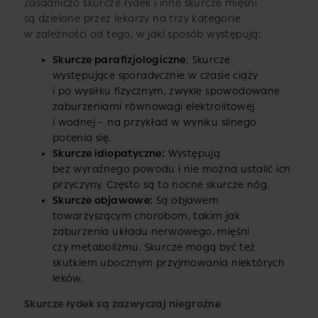
Zasadniczo skurcze łydek i inne skurcze mięśni
są dzielone przez lekarzy na trzy kategorie
w zależności od tego, w jaki sposób występują:
Skurcze parafizjologiczne
: Skurcze
występujące sporadycznie w czasie ciąży
i po wysiłku fizycznym, zwykle spowodowane
zaburzeniami równowagi elektrolitowej
i wodnej – na przykład w wyniku silnego
pocenia się.
Skurcze idiopatyczne:
Występują
bez wyraźnego powodu i nie można ustalić ich
przyczyny. Często są to nocne skurcze nóg.
Skurcze objawowe:
Są objawem
towarzyszącym chorobom, takim jak
zaburzenia układu nerwowego, mięśni
czy metabolizmu. Skurcze mogą być też
skutkiem ubocznym przyjmowania niektórych
leków.
Skurcze łydek są zazwyczaj niegroźne