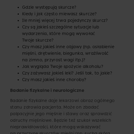
Gdzie występują skurcze?
Kiedy i jak często miewasz skurcze?
Ile mniej więcej trwa pojedynczy skurcz?
Czy są jakieś szczególne sytuacje lub
wydarzenia, które mogą wywołać
Twoje skurcze?
Czy masz jakieś inne objawy (np. osłabienie
mięśni, drętwienie, biegunka, wrażliwość
na zimno, przyrost wagi itp.)?
Jak wygląda Twoje spożycie alkoholu?
Czy zażywasz jakieś leki? Jeśli tak, to jakie?
Czy masz jakieś inne choroby?
Badanie fizykalne i neurologiczne
Badanie fizykalne daje lekarzowi obraz ogólnego
stanu zdrowia pacjenta. Może on zbadać
palpacyjnie jego mięśnie i stawy oraz sprawdzić
odruchy mięśniowe. Będzie też szukał wszelkich
nieprawidłowości, które mogą wskazywać
na przyczynę skurczów mięśni (np. sucha skóra