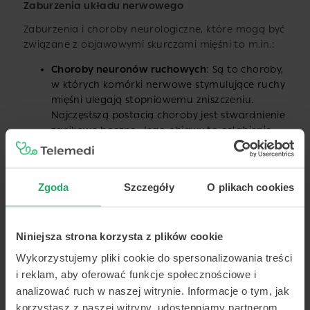
Zaburzenia układu nerwowego
Zaburzenia i choroby neurologiczne, które mogą być
związane z objawowymi skurczami mięśni to m.in.:
Choroby neuronów ruchowych
: Są to choroby,
w których komórki nerwowe stymulujące ruchy
mięśni ulegają stopniowemu zniszczeniu.
Najczęstszą postacią choroby jest stwardnienie
zanikowe boczne. Jego objawy to osłabienie
mięśni, zanik mięśni i skurcze mięśni.
Neuropatie obwodowe
: Są to choroby,
w których dochodzi do uszkodzenia nerwów
Zgoda
Szczegóły
O plikach cookies
obwodowych (np. nerwów nóg), co może
powodować skurcze mięśni. Choroby te mogą
dotyczyć tylko jednego lub kilku nerwów,
Niniejsza strona korzysta z plików cookie
ale czasem także wielu. W tym drugim
przypadku jest to tzw. polineuropatia. Często
Wykorzystujemy pliki cookie do spersonalizowania treści
jest spowodowana cukrzycą lub alkoholizmem.
i reklam, aby oferować funkcje społecznościowe i
Radikulopatie
: Są to choroby korzeni
analizować ruch w naszej witrynie. Informacje o tym, jak
nerwowych (w obszarze kręgosłupa),
korzystasz z naszej witryny, udostępniamy partnerom