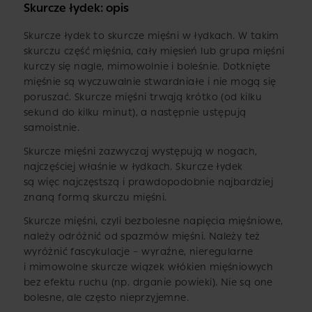
Skurcze łydek: opis
Skurcze łydek to skurcze mięśni w łydkach. W takim
skurczu część mięśnia, cały mięsień lub grupa mięśni
kurczy się nagle, mimowolnie i boleśnie. Dotknięte
mięśnie są wyczuwalnie stwardniałe i nie mogą się
poruszać. Skurcze mięśni trwają krótko (od kilku
sekund do kilku minut), a następnie ustępują
samoistnie.
Skurcze mięśni zazwyczaj występują w nogach,
najczęściej właśnie w łydkach. Skurcze łydek
są więc najczęstszą i prawdopodobnie najbardziej
znaną formą skurczu mięśni.
Skurcze mięśni, czyli bezbolesne napięcia mięśniowe,
należy odróżnić od spazmów mięśni. Należy też
wyróżnić fascykulacje – wyraźne, nieregularne
i mimowolne skurcze wiązek włókien mięśniowych
bez efektu ruchu (np. drganie powieki). Nie są one
bolesne, ale często nieprzyjemne.