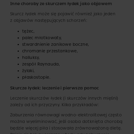
Inne choroby ze skurczem łydek jako objawem
Skurcz łydek może się pojawić również jako jeden
z objawów następujących schorzeń:
tężec,
palec młotkowaty,
stwardnienie zanikowe boczne,
chromanie przestankowe,
halluksy,
zespół Raynauda,
żylaki,
płaskostopie.
Skurcze łydek: leczenie i pierwsza pomoc
Leczenie skurczów łydek (i skurczów innych mięśni)
zależy od ich przyczyny. Kilka przykładów:
Zaburzenia równowagi wodno-elektrolitowej często
można wyeliminować, jeśli osoba dotknięta chorobą
będzie więcej piła i stosowała zrównoważoną dietę.