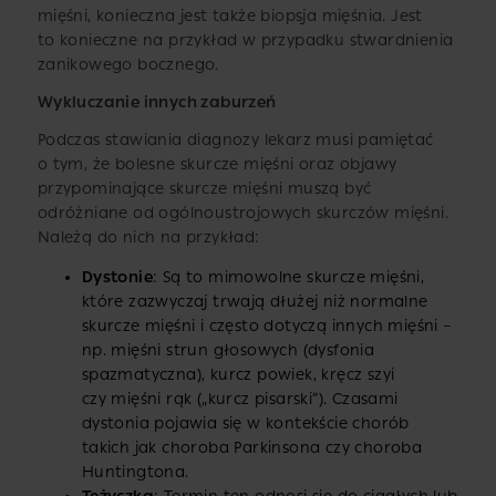
mięśni, konieczna jest także biopsja mięśnia. Jest
to konieczne na przykład w przypadku stwardnienia
zanikowego bocznego.
Wykluczanie innych zaburzeń
Podczas stawiania diagnozy lekarz musi pamiętać
o tym, że bolesne skurcze mięśni oraz objawy
przypominające skurcze mięśni muszą być
odróżniane od ogólnoustrojowych skurczów mięśni.
Należą do nich na przykład:
Dystonie
: Są to mimowolne skurcze mięśni,
które zazwyczaj trwają dłużej niż normalne
skurcze mięśni i często dotyczą innych mięśni –
np. mięśni strun głosowych (dysfonia
spazmatyczna), kurcz powiek, kręcz szyi
czy mięśni rąk („kurcz pisarski”). Czasami
dystonia pojawia się w kontekście chorób
takich jak choroba Parkinsona czy choroba
Huntingtona.