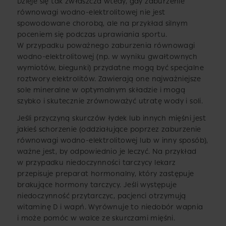
Dzieje się tak zwłaszcza wtedy, gdy zaburzenie
równowagi wodno-elektrolitowej nie jest
spowodowane chorobą, ale na przykład silnym
poceniem się podczas uprawiania sportu.
W przypadku poważnego zaburzenia równowagi
wodno-elektrolitowej (np. w wyniku gwałtownych
wymiotów, biegunki) przydatne mogą być specjalne
roztwory elektrolitów. Zawierają one najważniejsze
sole mineralne w optymalnym składzie i mogą
szybko i skutecznie zrównoważyć utratę wody i soli.
Jeśli przyczyną skurczów łydek lub innych mięśni jest
jakieś schorzenie (oddziałujące poprzez zaburzenie
równowagi wodno-elektrolitowej lub w inny sposób),
ważne jest, by odpowiednio je leczyć. Na przykład
w przypadku niedoczynności tarczycy lekarz
przepisuje preparat hormonalny, który zastępuje
brakujące hormony tarczycy. Jeśli występuje
niedoczynność przytarczyc, pacjenci otrzymują
witaminę D i wapń. Wyrównuje to niedobór wapnia
i może pomóc w walce ze skurczami mięśni.