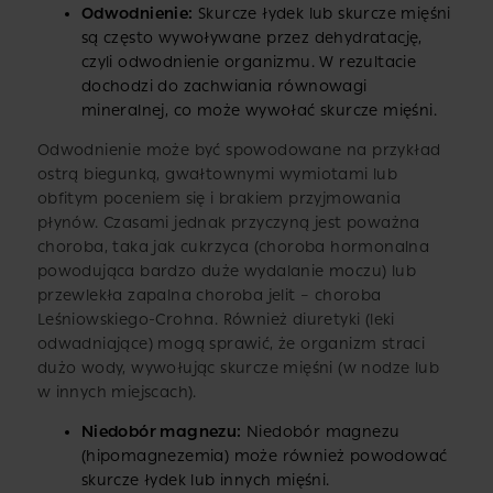
Odwodnienie:
Skurcze łydek lub skurcze mięśni
są często wywoływane przez dehydratację,
czyli odwodnienie organizmu. W rezultacie
dochodzi do zachwiania równowagi
mineralnej, co może wywołać skurcze mięśni.
Odwodnienie może być spowodowane na przykład
ostrą biegunką, gwałtownymi wymiotami lub
obfitym poceniem się i brakiem przyjmowania
płynów. Czasami jednak przyczyną jest poważna
choroba, taka jak cukrzyca (choroba hormonalna
powodująca bardzo duże wydalanie moczu) lub
przewlekła zapalna choroba jelit – choroba
Leśniowskiego-Crohna. Również diuretyki (leki
odwadniające) mogą sprawić, że organizm straci
dużo wody, wywołując skurcze mięśni (w nodze lub
w innych miejscach).
Niedobór magnezu:
Niedobór magnezu
(hipomagnezemia) może również powodować
skurcze łydek lub innych mięśni.