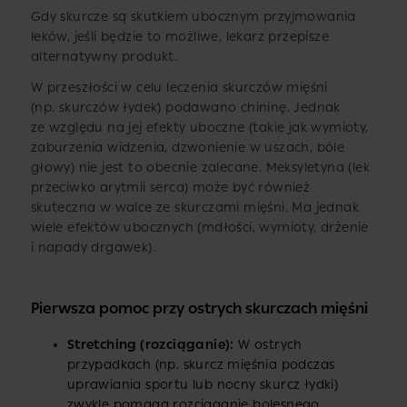
Gdy skurcze są skutkiem ubocznym przyjmowania
leków, jeśli będzie to możliwe, lekarz przepisze
alternatywny produkt.
W przeszłości w celu leczenia skurczów mięśni
(np. skurczów łydek) podawano chininę. Jednak
ze względu na jej efekty uboczne (takie jak wymioty,
zaburzenia widzenia, dzwonienie w uszach, bóle
głowy) nie jest to obecnie zalecane. Meksyletyna (lek
przeciwko arytmii serca) może być również
skuteczna w walce ze skurczami mięśni. Ma jednak
wiele efektów ubocznych (mdłości, wymioty, drżenie
i napady drgawek).
Pierwsza pomoc przy ostrych skurczach mięśni
Stretching (rozciąganie):
W ostrych
przypadkach (np. skurcz mięśnia podczas
uprawiania sportu lub nocny skurcz łydki)
zwykle pomaga rozciąganie bolesnego,