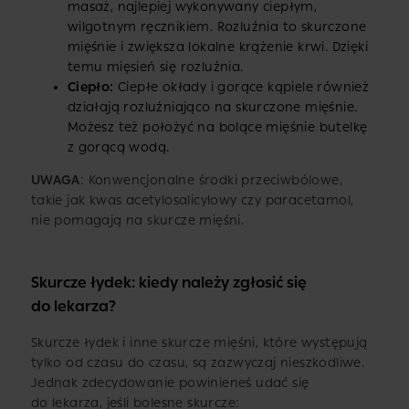
masaż, najlepiej wykonywany ciepłym,
wilgotnym ręcznikiem. Rozluźnia to skurczone
mięśnie i zwiększa lokalne krążenie krwi. Dzięki
temu mięsień się rozluźnia.
Ciepło:
Ciepłe okłady i gorące kąpiele również
działają rozluźniająco na skurczone mięśnie.
Możesz też położyć na bolące mięśnie butelkę
z gorącą wodą.
UWAGA
: Konwencjonalne środki przeciwbólowe,
takie jak kwas acetylosalicylowy czy paracetamol,
nie pomagają na skurcze mięśni.
Skurcze łydek: kiedy należy zgłosić się
do lekarza?
Skurcze łydek i inne skurcze mięśni, które występują
tylko od czasu do czasu, są zazwyczaj nieszkodliwe.
Jednak zdecydowanie powinieneś udać się
do lekarza, jeśli bolesne skurcze: