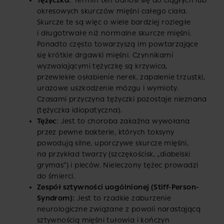
Tężyczka
: Termin ten odnosi się do ciągłych lub
okresowych skurczów mięśni całego ciała.
Skurcze te są więc o wiele bardziej rozległe
i długotrwałe niż normalne skurcze mięśni.
Ponadto często towarzyszą im powtarzające
się krótkie drgawki mięśni. Czynnikami
wyzwalającymi tężyczkę są krzywica,
przewlekłe osłabienie nerek, zapalenie trzustki,
urazowe uszkodzenie mózgu i wymioty.
Czasami przyczyna tężyczki pozostaje nieznana
(tężyczka idiopatyczna).
Tężec
: Jest to choroba zakaźna wywołana
przez pewne bakterie, których toksyny
powodują silne, uporczywe skurcze mięśni,
na przykład twarzy (szczękościsk, „diabelski
grymas”) i pleców. Nieleczony tężec prowadzi
do śmierci.
Zespół sztywności uogólnionej (Stiff-Person-
Syndrom):
Jest to rzadkie zaburzenie
neurologiczne związane z powoli narastającą
sztywnością mięśni tułowia i kończyn