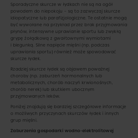
Sporadyczne skurcze w łydkach nie są na ogół
powodem do niepokoju – są to zazwyczaj skurcze
idiopatyczne lub parafizjologiczne. Te ostatnie mogą
być wywołane na przykład przez brak przyjmowania
płynów, intensywne uprawianie sportu lub zwykłą
grypę żołądkową z gwałtownymi wymiotami
i biegunką. Silne napięcie mięśni (np. podczas
uprawiania sportu) również może spowodować
skurcze łydek.
Rzadziej skurcze łydek są objawem poważnej
choroby (np. zaburzeń hormonalnych lub
metabolicznych, chorób naczyń krwionośnych,
chorób nerek) lub skutkiem ubocznym
przyjmowanych leków.
Poniżej znajdują się bardziej szczegółowe informacje
o możliwych przyczynach skurczów łydek i innych
grup mięśni.
Zaburzenia gospodarki wodno-elektrolitowej