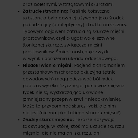
oraz bolesnymi, wstrząsowymi skurczami.
Zatrucie strychniną:
Ta silnie toksyczna
substancja była dawniej używana jako środek
pobudzający (analeptyczny) i trutka na szczury.
Typowym objawem zatrucia są skurcze mięśni
prostowników, czyli długotrwałe, sztywne
(toniczne) skurcze, zwłaszcza mięśni
prostowników. Śmierć następuje zwykle
w wyniku porażenia układu oddechowego.
Niedokrwienie mięśni:
Pacjenci z chromaniem
przestankowym (choroba okluzyjna tętnic
obwodowych) mogą odczuwać ból łydek
podczas wysiłku fizycznego, ponieważ mięśnie
łydek nie są wystarczająco ukrwione
(zmniejszony przepływ krwi = niedokrwienie).
Może to przypominać skurcz łydki, ale nim
nie jest (nie ma jako takiego skurczu mięśni!).
Złudny skurcz mięśnia:
Lekarze nazywają
tak sytuację, w której ktoś ma uczucie skurczu
mięśnia, ale nie ma ani skurczu, ani