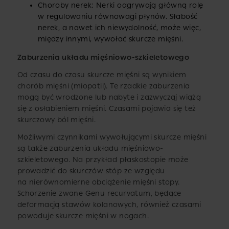
Choroby nerek: Nerki odgrywają główną rolę
w regulowaniu równowagi płynów. Słabość
nerek, a nawet ich niewydolność, może więc,
między innymi, wywołać skurcze mięśni.
Zaburzenia układu mięśniowo-szkieletowego
Od czasu do czasu skurcze mięśni są wynikiem
chorób mięśni (miopatii). Te rzadkie zaburzenia
mogą być wrodzone lub nabyte i zazwyczaj wiążą
się z osłabieniem mięśni. Czasami pojawia się też
skurczowy ból mięśni.
Możliwymi czynnikami wywołującymi skurcze mięśni
są także zaburzenia układu mięśniowo-
szkieletowego. Na przykład płaskostopie może
prowadzić do skurczów stóp ze względu
na nierównomierne obciążenie mięśni stopy.
Schorzenie zwane Genu recurvatum, będące
deformacją stawów kolanowych, również czasami
powoduje skurcze mięśni w nogach.