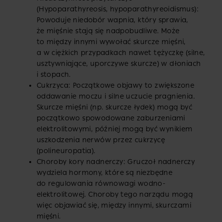
(Hypoparathyreosis, hypoparathyreoidismus):
Powoduje niedobór wapnia, który sprawia,
że mięśnie stają się nadpobudliwe. Może
to między innymi wywołać skurcze mięśni,
a w ciężkich przypadkach nawet tężyczkę (silne,
usztywniające, uporczywe skurcze) w dłoniach
i stopach.
Cukrzyca: Początkowe objawy to zwiększone
oddawanie moczu i silne uczucie pragnienia.
Skurcze mięśni (np. skurcze łydek) mogą być
początkowo spowodowane zaburzeniami
elektrolitowymi, później mogą być wynikiem
uszkodzenia nerwów przez cukrzycę
(polineuropatia).
Choroby kory nadnerczy: Gruczoł nadnerczy
wydziela hormony, które są niezbędne
do regulowania równowagi wodno-
elektrolitowej. Choroby tego narządu mogą
więc objawiać się, między innymi, skurczami
mięśni.