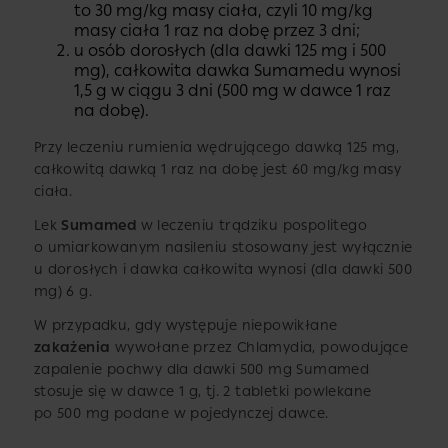
to 30 mg/kg masy ciała, czyli 10 mg/kg
masy ciała 1 raz na dobę przez 3 dni;
u osób dorosłych (dla dawki 125 mg i 500
mg), całkowita dawka Sumamedu wynosi
1,5 g w ciągu 3 dni (500 mg w dawce 1 raz
na dobę).
Przy leczeniu rumienia wędrującego dawką 125 mg,
całkowitą dawką 1 raz na dobę jest 60 mg/kg masy
ciała.
Lek
Sumamed
w leczeniu trądziku pospolitego
o umiarkowanym nasileniu stosowany jest wyłącznie
u dorosłych i dawka całkowita wynosi (dla dawki 500
mg) 6 g.
W przypadku, gdy występuje niepowikłane
zakażenia
wywołane przez Chlamydia, powodujące
zapalenie pochwy dla dawki 500 mg Sumamed
stosuje się w dawce 1 g, tj. 2 tabletki powlekane
po 500 mg podane w pojedynczej dawce.