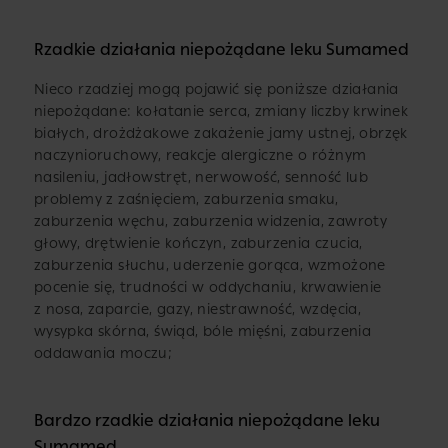
Rzadkie działania niepożądane leku Sumamed
Nieco rzadziej mogą pojawić się poniższe działania
niepożądane: kołatanie serca, zmiany liczby krwinek
białych, drożdżakowe zakażenie jamy ustnej, obrzęk
naczynioruchowy, reakcje alergiczne o różnym
nasileniu, jadłowstręt, nerwowość, senność lub
problemy z zaśnięciem, zaburzenia smaku,
zaburzenia węchu, zaburzenia widzenia, zawroty
głowy, drętwienie kończyn, zaburzenia czucia,
zaburzenia słuchu, uderzenie gorąca, wzmożone
pocenie się, trudności w oddychaniu, krwawienie
z nosa, zaparcie, gazy, niestrawność, wzdęcia,
wysypka skórna, świąd, bóle mięśni, zaburzenia
oddawania moczu;
Bardzo rzadkie działania niepożądane leku
Sumamed