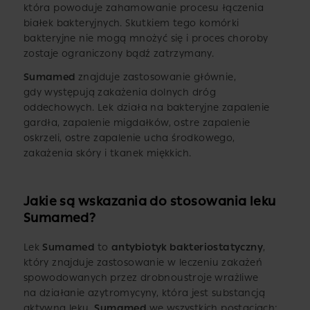
która powoduje zahamowanie procesu łączenia
białek bakteryjnych. Skutkiem tego komórki
bakteryjne nie mogą mnożyć się i proces choroby
zostaje ograniczony bądź zatrzymany.
Sumamed
znajduje zastosowanie głównie,
gdy występują zakażenia dolnych dróg
oddechowych. Lek działa na bakteryjne zapalenie
gardła, zapalenie migdałków, ostre zapalenie
oskrzeli, ostre zapalenie ucha środkowego,
zakażenia skóry i tkanek miękkich.
Jakie są wskazania do stosowania leku
Sumamed?
Lek
Sumamed
to
antybiotyk bakteriostatyczny
,
który znajduje zastosowanie w leczeniu zakażeń
spowodowanych przez drobnoustroje wrażliwe
na działanie azytromycyny, która jest substancją
aktywną leku.
Sumamed
we wszystkich postaciach: