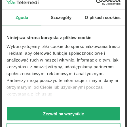
go podczas leczenia, podejmuje lekarz.
Sytuacje, gdy wymagane jest zachowania
Zgoda
Szczegóły
O plikach cookies
szczególnej ostrożności w stosowaniu tego
antybiotyku są:
uczulenie na azytromycynę, erytromycynę
Niniejsza strona korzysta z plików cookie
lub inne antybiotyki makrolidowe lub inne
substancje pomocnicze, które wchodzące
Wykorzystujemy pliki cookie do spersonalizowania treści
w skład leku,
i reklam, aby oferować funkcje społecznościowe i
stany sprzyjające powstawaniu zaburzeń
analizować ruch w naszej witrynie. Informacje o tym, jak
rytmu serca takich jak: bardzo wolna
korzystasz z naszej witryny, udostępniamy partnerom
czynność serca, ciężka niewydolność serca,
społecznościowym, reklamowym i analitycznym.
zaburzenia elektrolitowe, wrodzone lub
występujące kiedykolwiek zaburzenia rytmu
Partnerzy mogą połączyć te informacje z innymi danymi
serca, przyjmowanie leków, które niosą
otrzymanymi od Ciebie lub uzyskanymi podczas
ryzyko wydłużenia odstępu qt w badaniu
korzystania z ich usług.
EKG,
ciężkie zaburzenia czynności wątroby
i nerek;
Zezwól na wszystkie
zaburzenia nerwowe lub umysłowe;
zakażone rany oparzeniowe i inne
zakażenia skóry i tkanek;