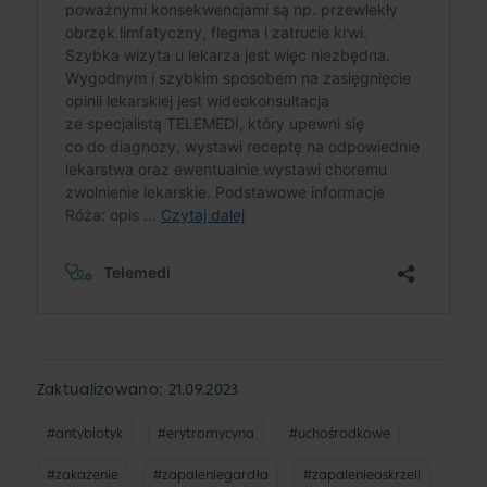
Zaktualizowano: 21.09.2023
#antybiotyk
#erytromycyna
#uchośrodkowe
#zakażenie
#zapaleniegardła
#zapalenieoskrzeli