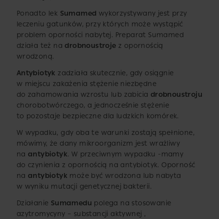
Ponadto lek
Sumamed
wykorzystywany jest przy
leczeniu gatunków, przy których może wystąpić
problem oporności nabytej. Preparat Sumamed
działa też na
drobnoustroje
z opornością
wrodzoną.
Antybiotyk
zadziała skutecznie, gdy osiągnie
w miejscu zakażenia stężenie niezbędne
do zahamowania wzrostu lub zabicia
drobnoustroju
chorobotwórczego, a jednocześnie stężenie
to pozostaje bezpieczne dla ludzkich komórek.
W wypadku, gdy oba te warunki zostają spełnione,
mówimy, że dany mikroorganizm jest wrażliwy
na
antybiotyk
. W przeciwnym wypadku -mamy
do czynienia z opornością na antybiotyk. Oporność
na
antybiotyk
może być wrodzona lub nabyta
w wyniku mutacji genetycznej bakterii.
Działanie
Sumamedu
polega na stosowanie
azytromycyny – substancji aktywnej ,