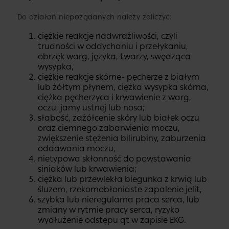
Do działań niepożądanych należy zaliczyć:
ciężkie reakcje nadwrażliwości, czyli
trudności w oddychaniu i przełykaniu,
obrzęk warg, języka, twarzy, swędząca
wysypka,
ciężkie reakcje skórne- pęcherze z białym
lub żółtym płynem, ciężka wysypka skórna,
ciężka pęcherzyca i krwawienie z warg,
oczu, jamy ustnej lub nosa;
słabość, zażółcenie skóry lub białek oczu
oraz ciemnego zabarwienia moczu,
zwiększenie stężenia bilirubiny, zaburzenia
oddawania moczu,
nietypowa skłonność do powstawania
siniaków lub krwawienia;
ciężka lub przewlekła biegunka z krwią lub
śluzem, rzekomobłoniaste zapalenie jelit,
szybka lub nieregularna praca serca, lub
zmiany w rytmie pracy serca, ryzyko
wydłużenie odstępu qt w zapisie EKG.