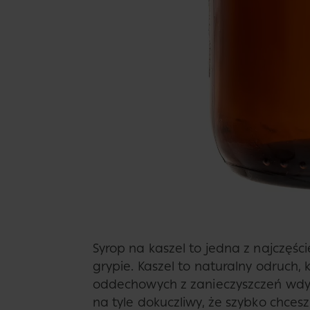
Syrop na kaszel to jedna z najczęśc
grypie. Kaszel to naturalny odruch,
oddechowych z zanieczyszczeń wdy
na tyle dokuczliwy, że szybko chce