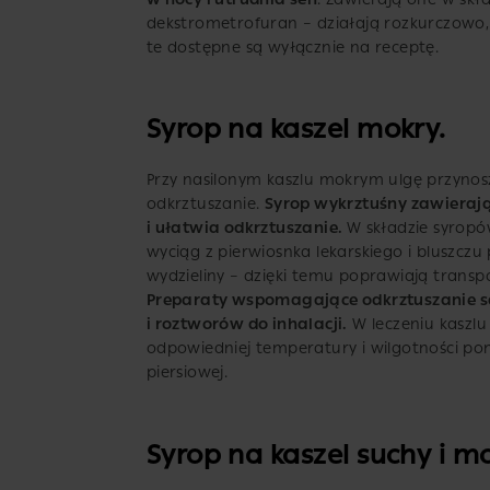
dekstrometrofuran – działają rozkurczowo,
te dostępne są wyłącznie na receptę.
Syrop na kaszel mokry.
Przy nasilonym kaszlu mokrym ulgę przynos
odkrztuszanie.
Syrop wykrztuśny zawierają
i ułatwia odkrztuszanie.
W składzie syropó
wyciąg z pierwiosnka lekarskiego i bluszczu 
wydzieliny – dzięki temu poprawiają transp
Preparaty wspomagające odkrztuszanie są
i roztworów do inhalacji.
W leczeniu kaszl
odpowiedniej temperatury i wilgotności pom
piersiowej.
Syrop na kaszel suchy i mo