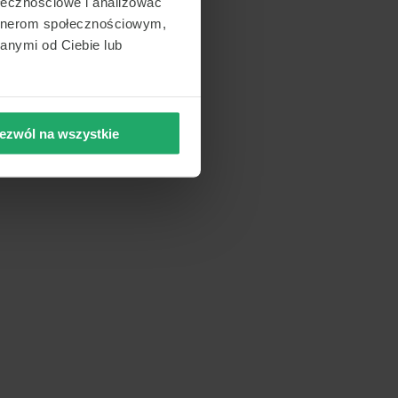
ołecznościowe i analizować
artnerom społecznościowym,
anymi od Ciebie lub
ezwól na wszystkie