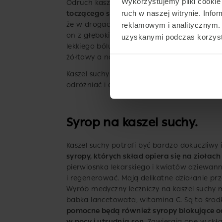
Wykorzystujemy pliki cookie 
Odruch kaszlu pozwala również
odkrztusza
ruch w naszej witrynie. Inf
toczącego się tam stanu zapalnego
– jest
reklamowym i analitycznym. 
że w drogach oddechowych coś „bulgocze”, 
on z głębokich struktur organizmu – częst
uzyskanymi podczas korzysta
lekkiego bólu w klatce piersiowej. Odkrztusz
żółtawy a nawet lekko brązowy.
Kaszel suchy i mokry mogą być bardzo dokucz
odróżniać i dobrać odpowiedni syrop na kas
Syrop na kaszel suchy.
Kaszel suchy potrafi być bardzo dokuczliwy 
syropy, których skład opiera się na ziołach
pierwiosnka lekarskiego i kwiatów dziewann
i regenerować. Mają delikatne działanie pr
Wyrób medyczny leczniczy na kaszel suchy m
babka lancetowata, witamina C. Są to środk
pomocne będą również syropy blokujące od
w nocy i utrudnia sen
. Zawierają one w skł