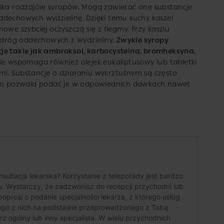
ilka rodzajów syropów. Mogą zawierać one substancje
ddechowych wydzielinę. Dzięki temu suchy kaszel
owe szybciej oczyszczą się z flegmy. Przy kaszlu
dróg oddechowych z wydzieliny.
Zwykle syropy
cje takie jak ambroksol, karbocysteina, bromheksyna,
e wspomaga również olejek eukaliptusowy lub tabletki
i. Substancje o działaniu wykrztuśnym są często
, co pozwala podać je w odpowiednich dawkach nawet