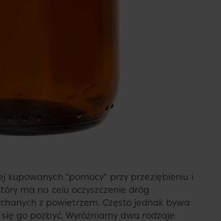
iej kupowanych "pomocy" przy przeziębieniu i
 który ma na celu oczyszczenie dróg
chanych z powietrzem. Często jednak bywa
sz się go pozbyć. Wyróżniamy dwa rodzaje