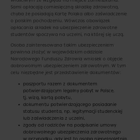
właściwym ze względu na miejsce zamieszkania.
Sami opłacają comiesięczną składkę zdrowotną,
chyba że posiadają Kartę Polaka albo zaświadczenie
o polskim pochodzeniu. Wówczas obowiązek
opłacania składek na ubezpieczenie zdrowotne
studentów spoczywa na uczelni, na której się uczą.
Osoba zainteresowana takim ubezpieczeniem
powinna złożyć w wojewódzkim oddziale
Narodowego Funduszu Zdrowia wniosek o objęcie
dobrowolnym ubezpieczeniem zdrowotnym. W tym
celu niezbędne jest przedstawienie dokumentów:
paszportu razem z dokumentem
potwierdzającym legalny pobyt w Polsce,
tj. wizą, kartą pobytu,
dokumentu potwierdzającego posiadanie
statusu studenta, np. legitymacji studenckiej
lub zaświadczenia z uczelni,
zgody od rodziców na podpisanie umowy
dobrowolnego ubezpieczenia zdrowotnego
w przypadku, gdy jest to osoba niepełnoletnia.