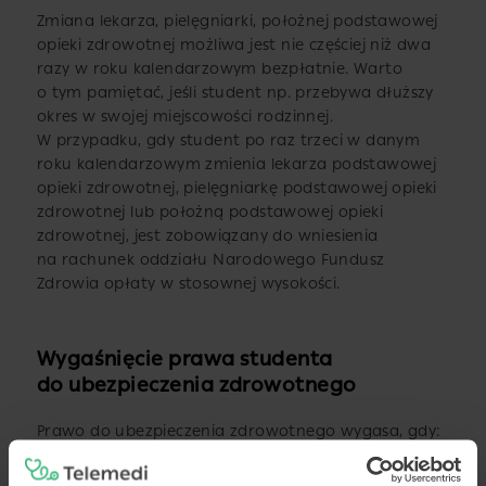
Zmiana lekarza, pielęgniarki, położnej podstawowej
opieki zdrowotnej możliwa jest nie częściej niż dwa
razy w roku kalendarzowym bezpłatnie. Warto
o tym pamiętać, jeśli student np. przebywa dłuższy
okres w swojej miejscowości rodzinnej.
W przypadku, gdy student po raz trzeci w danym
roku kalendarzowym zmienia lekarza podstawowej
opieki zdrowotnej, pielęgniarkę podstawowej opieki
zdrowotnej lub położną podstawowej opieki
zdrowotnej, jest zobowiązany do wniesienia
na rachunek oddziału Narodowego Fundusz
Zdrowia opłaty w stosownej wysokości.
Wygaśnięcie prawa studenta
do ubezpieczenia zdrowotnego
Prawo do ubezpieczenia zdrowotnego wygasa, gdy:
ustaje tytuł do ubezpieczenia zdrowotnego