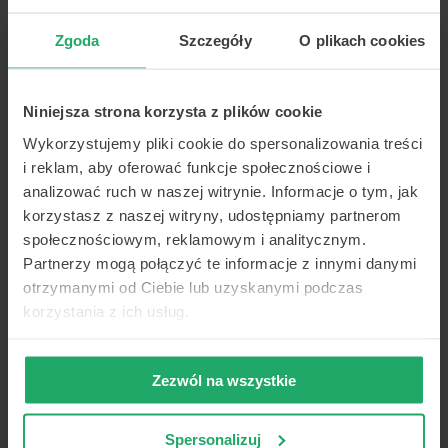
osoby zgłaszającej studenta,
student między 18. a 26. rokiem życia
Zgoda
Szczegóły
O plikach cookies
nie kontynuuje nauki,
student ukończył 26 lat,
student został skreślony z listy studentów,
Niniejsza strona korzysta z plików cookie
student uzyskał własny tytuł do ubezpieczenia
zdrowotnego, np. został zatrudniony
Wykorzystujemy pliki cookie do spersonalizowania treści
na umowę o pracę, otworzył działalność
i reklam, aby oferować funkcje społecznościowe i
gospodarczą i uzyskał własne
analizować ruch w naszej witrynie. Informacje o tym, jak
ubezpieczenie zdrowotne.
korzystasz z naszej witryny, udostępniamy partnerom
społecznościowym, reklamowym i analitycznym.
Jeśli obowiązek ubezpieczenia zdrowotnego
Partnerzy mogą połączyć te informacje z innymi danymi
studenta lub doktoranta wygasa z dniem
ukończenia studiów lub studiów doktoranckich,
otrzymanymi od Ciebie lub uzyskanymi podczas
skreślenia z listy studentów lub doktorantów,
korzystania z ich usług.
to prawo do świadczeń opieki zdrowotnej
przysługuje jeszcze przez 4 miesiące.
Zezwól na wszystkie
Ubezpieczenia doktorantów
Spersonalizuj