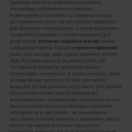
Zapalenie oskrzeli w większości przypadków
nie wymaga zastosowania antybiotyku.
Przepisywanie antybiotyku na zapalenie oskrzeli,
bez upewnienia się że ma ono podłoże bakteryjne
jest działaniem nieskutecznym a nawet szkodliwym.
Ponad 90% przypadków choroby wywołane jest
przez wirusy.
Wirusowe zapalenie oskrzeli
zwykle
ustępuje samoistnie, stosuje się
leczenie objawowe
–
zależy ono od tego, jakie objawy zapalenie oskrzeli
daje. Przy pojawiających się dusznościach, leki
na zapalenie oskrzeli to głównie preparaty
rozszerzające oskrzela, np. w postaci inhalacji. Jeżeli
wystąpi wysoka gorączka, można zastosować
ibuprofen lub paracetamol do jej zbicia. Gdy pojawia
się uporczywy kaszel, lekarze polecają leki
przeciwkaszlowe, szczególnie do stosowania na noc.
Skuteczne będą też lek rozrzedzające wydzielinę
zbierającą się w oskrzelach – są one dostępne
bez recepty w formie syropów. Z zapaleniem oskrzeli
można też walczyć domowymi sposobami,