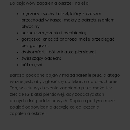
Do objawów zapalenia oskrzeli należą:
męczący i suchy kaszel, który z czasem
przechodzi w kaszel mokry z odkrztuszaniem
plwociny;
uczucie zmęczenia i osłabienia;
gorączka, chociaż choroba może przebiegać
bez gorączki;
dyskomfort i ból w klatce piersiowej;
świszczący oddech;
ból mięśni.
Bardzo podobne objawy ma
zapalenie płuc
, dlatego
ważne jest, aby zgłosić się do lekarza na osłuchanie.
Ten, w celu wykluczenia zapalenia płuc, może też
zlecić RTG klatki piersiowej, aby zobaczyć stan
dolnych dróg oddechowych. Dopiero po tym może
podjąć odpowiednią decyzję co do leczenia
zapalenia oskrzeli.