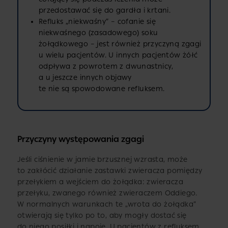
przedostawać się do gardła i krtani.
Refluks „niekwaśny” – cofanie się
niekwaśnego (zasadowego) soku
żołądkowego – jest również przyczyną zgagi
u wielu pacjentów. U innych pacjentów żółć
odpływa z powrotem z dwunastnicy,
a u jeszcze innych objawy
te nie są spowodowane refluksem.
Przyczyny występowania zgagi
Jeśli ciśnienie w jamie brzusznej wzrasta, może
to zakłócić działanie zastawki zwieracza pomiędzy
przełykiem a wejściem do żołądka: zwieracza
przełyku, zwanego również zwieraczem Oddiego.
W normalnych warunkach te „wrota do żołądka”
otwierają się tylko po to, aby mogły dostać się
do niego posiłki i napoje. U pacjentów z refluksem