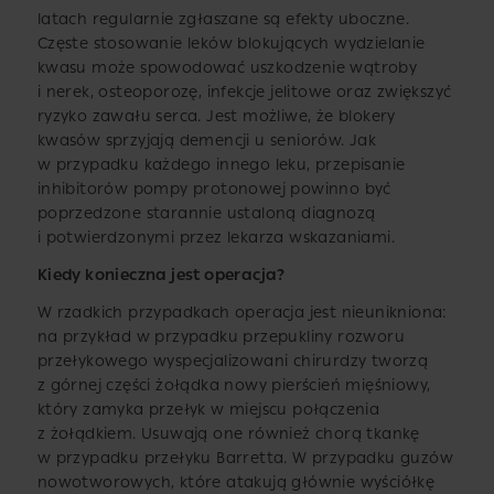
latach regularnie zgłaszane są efekty uboczne.
Częste stosowanie leków blokujących wydzielanie
kwasu może spowodować uszkodzenie wątroby
i nerek, osteoporozę, infekcje jelitowe oraz zwiększyć
ryzyko zawału serca. Jest możliwe, że blokery
kwasów sprzyjają demencji u seniorów. Jak
w przypadku każdego innego leku, przepisanie
inhibitorów pompy protonowej powinno być
poprzedzone starannie ustaloną diagnozą
i potwierdzonymi przez lekarza wskazaniami.
Kiedy konieczna jest operacja?
W rzadkich przypadkach operacja jest nieunikniona:
na przykład w przypadku przepukliny rozworu
przełykowego wyspecjalizowani chirurdzy tworzą
z górnej części żołądka nowy pierścień mięśniowy,
który zamyka przełyk w miejscu połączenia
z żołądkiem. Usuwają one również chorą tkankę
w przypadku przełyku Barretta. W przypadku guzów
nowotworowych, które atakują głównie wyściółkę