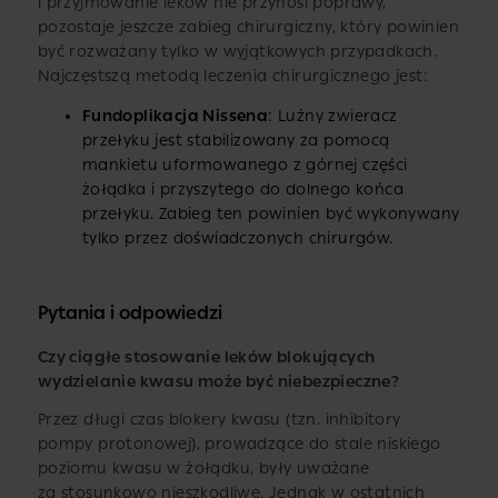
i przyjmowanie leków nie przynosi poprawy,
pozostaje jeszcze zabieg chirurgiczny, który powinien
być rozważany tylko w wyjątkowych przypadkach.
Najczęstszą metodą leczenia chirurgicznego jest:
Fundoplikacja Nissena
: Luźny zwieracz
przełyku jest stabilizowany za pomocą
mankietu uformowanego z górnej części
żołądka i przyszytego do dolnego końca
przełyku. Zabieg ten powinien być wykonywany
tylko przez doświadczonych chirurgów.
Pytania i odpowiedzi
Czy ciągłe stosowanie leków blokujących
wydzielanie kwasu może być niebezpieczne?
Przez długi czas blokery kwasu (tzn. inhibitory
pompy protonowej), prowadzące do stale niskiego
poziomu kwasu w żołądku, były uważane
za stosunkowo nieszkodliwe. Jednak w ostatnich