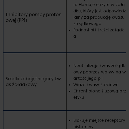
u: Hamuje enzym w żołą
dku, który jest odpowiedz
Inhibitory pompy proton
ialny za produkcję kwasu
owej (PPI)
żołądkowego
Podnosi pH treści żołądk
a
Neutralizuje kwas żołądk
owy poprzez wpływ na w
Środki zobojętniający kw
artość jego pH
as żołądkowy
Wiąże kwasy żółciowe
Chroni błonę śluzową prz
ełyku
Blokuje miejsce receptory
histaminy