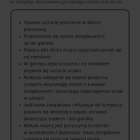
w żołądku. Konsekwencje takiego stanu rzeczy, to:
Typowe uczucie pieczenia w klatce
piersiowej.
Podnoszenie się soków żołądkowych
aż do gardła.
Piekący ból, który może rozprzestrzeniać się
na ramiona.
W górnej części brzucha i za mostkiem
pojawia się uczucie ucisku.
Podczas odbijania się resztki pokarmu
czasami wypływają razem z kwasem
żołądkowym i powodują nieprzyjemny smak
w ustach.
Jeśli kwas żołądkowy refluksuje do tchawicy,
pojawia się drażniący kaszel, chrypka,
świszczący oddech i ból gardła.
Refluks nocny jest przyczyną trudności
w przełykaniu i duszności: kwas żołądkowy
cofający się podczas leżenia może