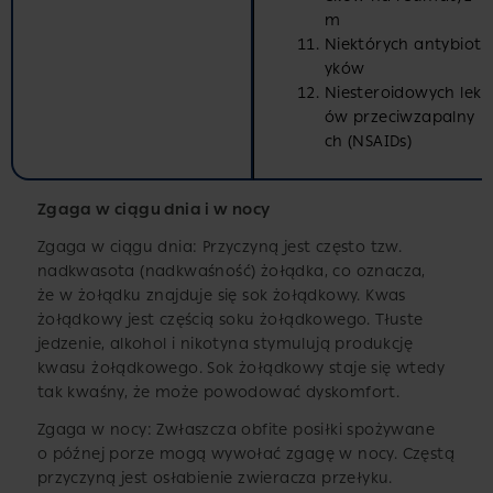
m
Niektórych antybiot
yków
Niesteroidowych lek
ów przeciwzapalny
ch (NSAIDs)
Zgaga w ciągu dnia i w nocy
Zgaga w ciągu dnia: Przyczyną jest często tzw.
nadkwasota (nadkwaśność) żołądka, co oznacza,
że w żołądku znajduje się sok żołądkowy. Kwas
żołądkowy jest częścią soku żołądkowego. Tłuste
jedzenie, alkohol i nikotyna stymulują produkcję
kwasu żołądkowego. Sok żołądkowy staje się wtedy
tak kwaśny, że może powodować dyskomfort.
Zgaga w nocy: Zwłaszcza obfite posiłki spożywane
o późnej porze mogą wywołać zgagę w nocy. Częstą
przyczyną jest osłabienie zwieracza przełyku.