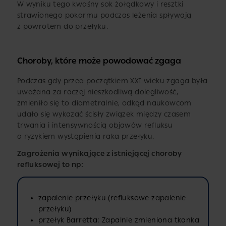
W wyniku tego kwaśny sok żołądkowy i resztki
strawionego pokarmu podczas leżenia spływają
z powrotem do przełyku.
Choroby, które może powodować zgaga
Podczas gdy przed początkiem XXI wieku zgaga była
uważana za raczej nieszkodliwą dolegliwość,
zmieniło się to diametralnie, odkąd naukowcom
udało się wykazać ścisły związek między czasem
trwania i intensywnością objawów refluksu
a ryzykiem wystąpienia raka przełyku.
Zagrożenia wynikające z istniejącej choroby
refluksowej to np:
zapalenie przełyku (refluksowe zapalenie
przełyku)
przełyk Barretta: Zapalnie zmieniona tkanka