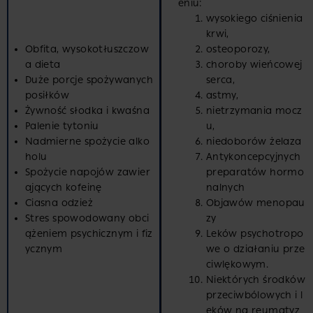
eniu:
wysokiego ciśnienia
krwi,
Obfita, wysokotłuszczow
osteoporozy,
a dieta
choroby wieńcowej
Duże porcje spożywanych
serca,
posiłków
astmy,
Żywność słodka i kwaśna
nietrzymania mocz
Palenie tytoniu
u,
Nadmierne spożycie alko
niedoborów żelaza
holu
Antykoncepcyjnych
Spożycie napojów zawier
preparatów hormo
ających kofeinę
nalnych
Ciasna odzież
Objawów menopau
Stres spowodowany obci
zy
ążeniem psychicznym i fiz
Leków psychotropo
ycznym
we o działaniu prze
ciwlękowym.
Niektórych środków
przeciwbólowych i l
eków na reumatyz