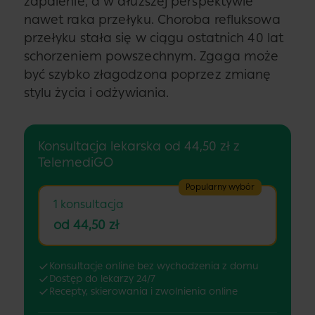
zapalenie, a w dłuższej perspektywie
nawet raka przełyku. Choroba refluksowa
przełyku stała się w ciągu ostatnich 40 lat
schorzeniem powszechnym. Zgaga może
być szybko złagodzona poprzez zmianę
stylu życia i odżywiania.
Konsultacja lekarska od 44,50 zł z
TelemediGO
Popularny wybór
1 konsultacja
od 44,50 zł
Konsultacje online bez wychodzenia z domu
Dostęp do lekarzy 24/7
Recepty, skierowania i zwolnienia online