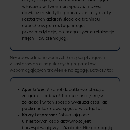
rutyny. O tym, która metoda relaksacji jest
właściwa w Twoim przypadku, możesz
dowiedzieć się tylko poprzez eksperymenty.
Paleta tych działań sięga od treningu
oddechowego i autogennego,
przez medytację, po progresywną relaksację
mięśni i ćwiczenia jogi.
Nie udowodniono żadnych korzyści płynących
z zastosowania popularnych preparatów
wspomagających trawienie na zgagę. Dotyczy to:
Aperitifów:
Alkohol dodatkowo obciąża
żołądek, ponieważ hamuje pracę mięśni
żołądka i w ten sposób wydłuża czas, jaki
papka pokarmowa spędza w żołądku.
Kawy i espresso:
Pobudzają one
u niektórych osób aktywność jelit
i przyspieszają wypróżnianie. Nie pomagają