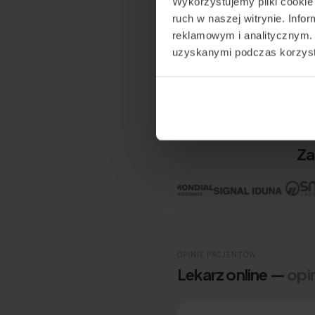
Wykorzystujemy pliki cookie 
ruch w naszej witrynie. Inf
reklamowym i analitycznym. 
App Store
uzyskanymi podczas korzysta
Google Play
Google Maps
Za
OPINIE PACJENTÓW
Lekarz online —
opi