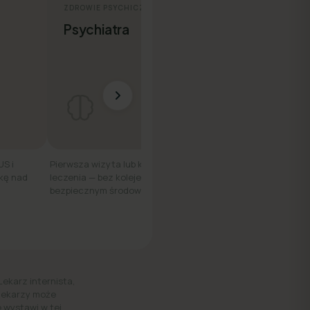
ZDROWIE PSYCHICZNE
ZDROWIE KOBIET
Psychiatra
Ginekolog
US i
Pierwsza wizyta lub kontynuacja
Konsultacja online — d
kę nad
leczenia — bez kolejek, w
wygodnie, z dowolneg
bezpiecznym środowisku.
Lekarz internista,
 lekarzy może
 wystawi w tej