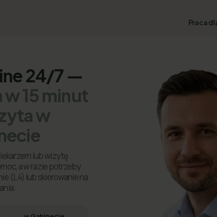
Praca dl
line 24/7 —
 w 15 minut
izyta w
necie
lekarzem lub wizytę
omoc, a w razie potrzeby
ie (L4) lub skierowanie na
ania.
w Gabinecie