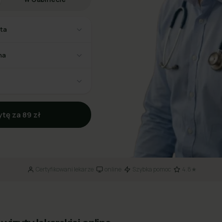
sta
na
tę za 89 zł
Certyfikowani lekarze
online
Szybka pomoc
4.8★
·
·
·