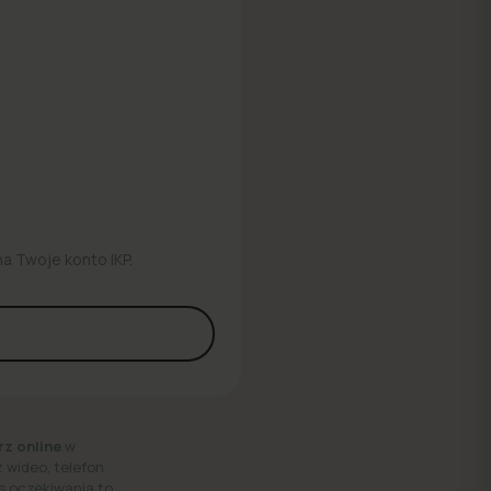
na Twoje konto IKP.
rz online
w
 wideo, telefon
as oczekiwania to