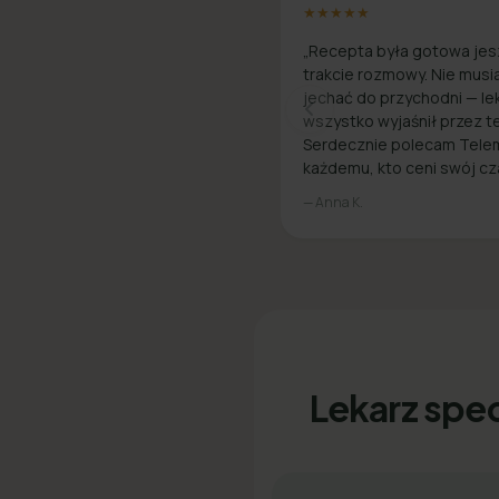
★★★★★
„Recepta była gotowa jes
trakcie rozmowy. Nie musi
jechać do przychodni — le
wszystko wyjaśnił przez te
Serdecznie polecam Tele
każdemu, kto ceni swój cz
— Anna K.
Lekarz spec