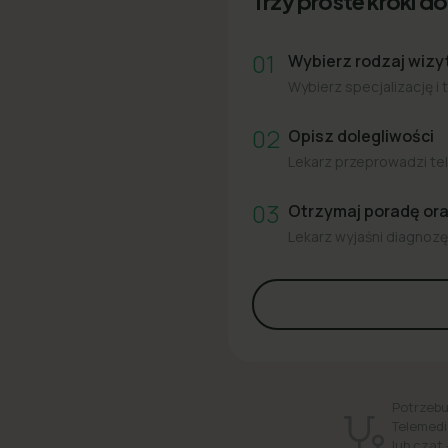
Trzy proste kroki do 
01
Wybierz rodzaj wizy
Wybierz specjalizację i 
02
Opisz dolegliwości
Lekarz przeprowadzi tel
03
Otrzymaj poradę or
Lekarz wyjaśni diagnozę 
Potrzebu
Telemedi
lub czat