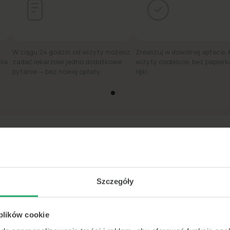
W ciągu 24 godzin od wizyty możesz
Zrealizuj w dowolnej aptece.
nia
zadać lekarzowi jedno dodatkowe
wizyty osobiście, bez papierk
pytanie — bez nowej opłaty.
ręki.
edi #1 w szybkiej poradzie lekarskiej online w 
★★★★★
4.8
·
31 tys. ocen
Szczegóły
<15m
 plików cookie
średni czas
do konsultacji