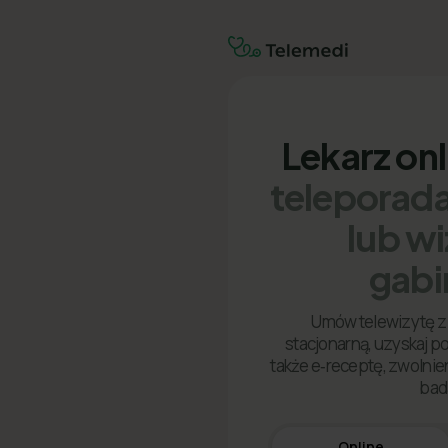
Lekarz on
teleporada
lub w
gabi
Umów telewizytę z 
stacjonarną, uzyskaj p
także e‑receptę, zwolnien
bad
Online