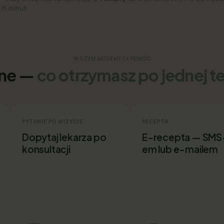
 15 minut.
W CZYM MOŻEMY CI POMÓC
ine —
co otrzymasz po jednej t
PYTANIE PO WIZYCIE
RECEPTA
Dopytaj lekarza po
E-recepta — SMS
konsultacji
em lub e-mailem