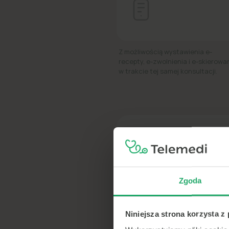
Z możliwością wystawienia e-
recepty, e-zwolnienia i e-skierowa
w trakcie tej samej konsultacji.
Telem
Zgoda
600+
Niniejsza strona korzysta z
lekarzy
online