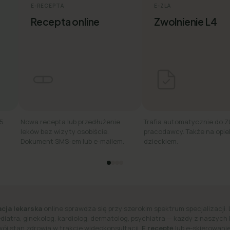
E-RECEPTA
E-ZLA
Recepta online
Zwolnienie L4
15
Nowa recepta lub przedłużenie
Trafia automatycznie do Z
leków bez wizyty osobiście.
pracodawcy. Także na opie
Dokument SMS-em lub e-mailem.
dzieckiem.
cja lekarska
online sprawdza się przy szerokim spektrum specjalizacji. 
ediatra, ginekolog, kardiolog, dermatolog, psychiatra — każdy z naszych
wój stan zdrowia w trakcie wideokonsultacji.
E receptę
lub e-skierowanie