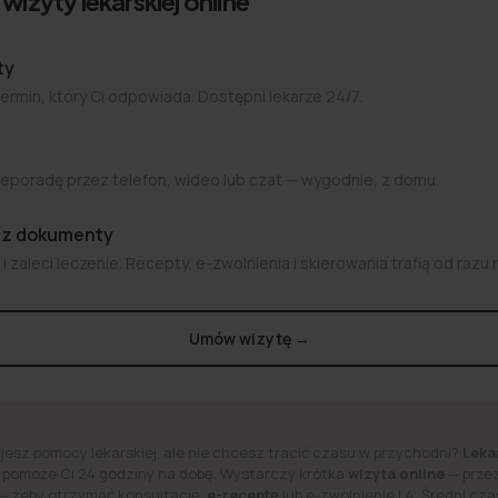
wizyty lekarskiej online
ty
termin, który Ci odpowiada. Dostępni lekarze 24/7.
eporadę przez telefon, wideo lub czat — wygodnie, z domu.
az dokumenty
i zaleci leczenie. Recepty, e-zwolnienia i skierowania trafią od razu 
Umów wizytę →
jesz pomocy lekarskiej, ale nie chcesz tracić czasu w przychodni?
Leka
 pomoże Ci 24 godziny na dobę.
Wystarczy krótka
wizyta online
— przez
 — żeby otrzymać konsultację,
e-receptę
lub e-zwolnienie L4. Średni cz