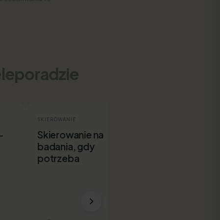
eleporadzie
SKIEROWANIE
ZWOLNIENIE
-
Skierowanie na
E-ZLA bez
badania, gdy
wychodzenia 
potrzeba