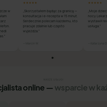
★★★★★
★★★★★
zcze w
„Skorzystałem będąc za granicą —
„Moje dziec
ałam
konsultacja i e-recepta w 15 minut.
nocy. Lekar
karz
Serdecznie polecam każdemu, kto
wystawił re
lefon.
pracuje zdalnie lub często
usługa."
medi
wyjeżdża."
as."
— Marcin W.
— Katarzyna D
NASZE USŁUGI
jalista online —
wsparcie w każ