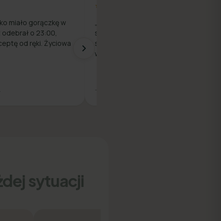
★★★★★
ko miało gorączkę w
„Prosty proces — rejestracja,
z odebrał o 23:00,
szybka rozmowa z lekarzem i e-
ceptę od ręki. Życiowa
skierowanie na badania. Wszystko
w jednym miejscu."
.
— Piotr M.
dej sytuacji