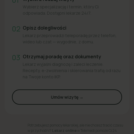
Wybierz specjalizację i termin, który Ci
odpowiada. Dostępni lekarze 24/7.
02
Opisz dolegliwości
Lekarz przeprowadzi teleporadę przez telefon,
wideo lub czat — wygodnie, z domu.
03
Otrzymaj poradę oraz dokumenty
Lekarz wyjaśni diagnozę i zaleci leczenie.
Recepty, e-zwolnienia i skierowania trafią od razu
na Twoje konto IKP.
Umów wizytę →
Potrzebujesz pomocy lekarskiej, ale nie chcesz tracić czasu
w przychodni?
Lekarz online
w Telemedi pomoże Ci 24