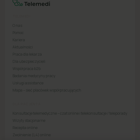
TELEMEDI
O nas
Pomoc
Kariera
Aktualności
Praca dla lekarza
Dla ubezpieczycieli
Współpraca b2b
Badania medycyny pracy
Usługi assistance
Mapa – sieć placówek współpracujących
DLA PACJENTA
Konsultacje telemedyczne – czat online i telekonsultacje / teleporady
Wizyty stacjonarne
Recepta online
Zwolnienie (L4) online