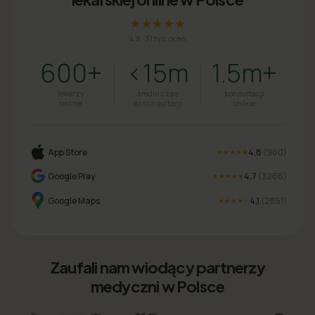
★★★★★
4.8
·
31 tys. ocen
600+
<15m
1.5m+
lekarzy
średni czas
konsultacji
online
do konsultacji
online
App Store
4,8
(
960
)
★★★★★
Google Play
4,7
(
3266
)
★★★★★
Google Maps
4,1
(
2851
)
★★★★
★
Zaufali nam wiodący partnerzy
medyczni w Polsce