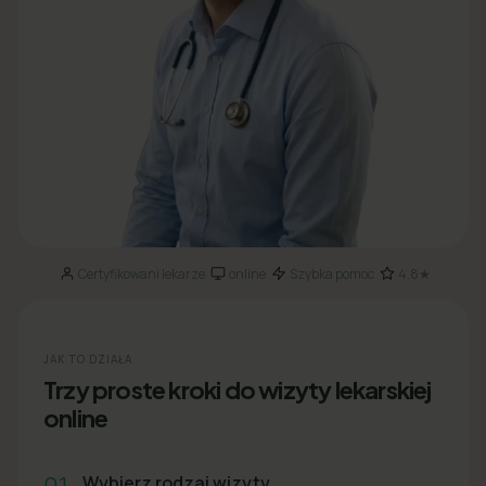
Certyfikowani lekarze
online
Szybka pomoc
4.8★
·
·
·
JAK TO DZIAŁA
Trzy proste kroki do wizyty lekarskiej
online
01
Wybierz rodzaj wizyty