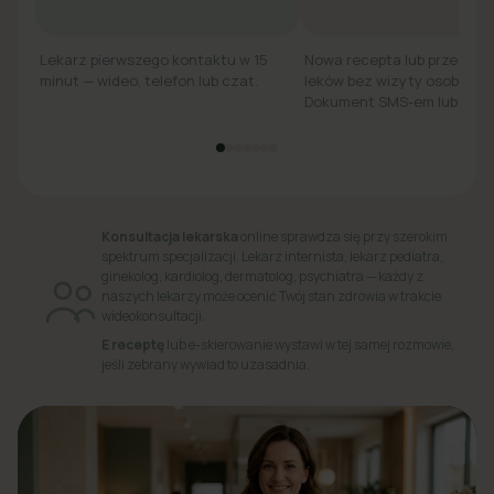
Lekarz pierwszego kontaktu w 15
Nowa recepta lub przedłuż
minut — wideo, telefon lub czat.
leków bez wizyty osobiście.
Dokument SMS-em lub e-ma
Konsultacja lekarska
online sprawdza się przy szerokim
spektrum specjalizacji. Lekarz internista, lekarz pediatra,
ginekolog, kardiolog, dermatolog, psychiatra — każdy z
naszych lekarzy może ocenić Twój stan zdrowia w trakcie
wideokonsultacji.
E receptę
lub e-skierowanie wystawi w tej samej rozmowie,
jeśli zebrany wywiad to uzasadnia.