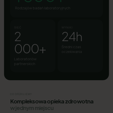
Rodzajów badań laboratoryjnych
SIEĆ
WYNIKI
2
24h
000+
Średni czas
oczekiwania
Laboratoriów
partnerskich
CO OFERUJEMY
Kompleksowa opieka zdrowotna
w jednym miejscu