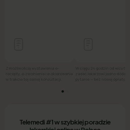
Z możliwością wystawienia e-
W ciągu 24 godzin od wizyty
recepty, e-zwolnienia i e-skierowania
zadać lekarzowi jedno dodat
w trakcie tej samej konsultacji.
pytanie — bez nowej opłaty.
Telemedi #1 w szybkiej poradzie
lekarskiej online w Polsce