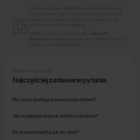
Świadomość
stanu zdrowia
to fundament skutecznej
konsultacji lekarskiej. W naszym poradniku znajdziesz
rzetelne informacje o najczęstszych chorobach — od
skórnych po Hashimoto i depresję.
Po lekturze możesz umówić wizytę z
lekarzem
medycyny rodzinnej
Telemedi i porozmawiać o swoich
objawach — online, bez kolejki.
KONSULTACJA ONLINE
Najczęściej zadawane pytania
Na czym polega konsultacja online?
Jak wygląda wizyta online u lekarza?
Ile trwa konsultacja on-line?