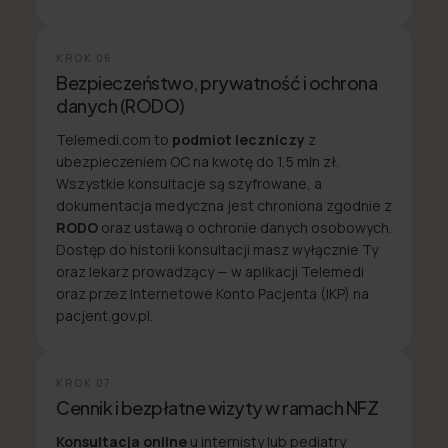
KROK
06
Bezpieczeństwo, prywatność i ochrona
danych (RODO)
Telemedi.com to
podmiot leczniczy
z
ubezpieczeniem OC na kwotę do 1,5 mln zł.
Wszystkie konsultacje są szyfrowane, a
dokumentacja medyczna jest chroniona zgodnie z
RODO
oraz ustawą o ochronie danych osobowych.
Dostęp do historii konsultacji masz wyłącznie Ty
oraz lekarz prowadzący — w aplikacji Telemedi
oraz przez Internetowe Konto Pacjenta (IKP) na
pacjent.gov.pl.
KROK
07
Cennik i bezpłatne wizyty w ramach NFZ
Konsultacja online
u internisty lub pediatry