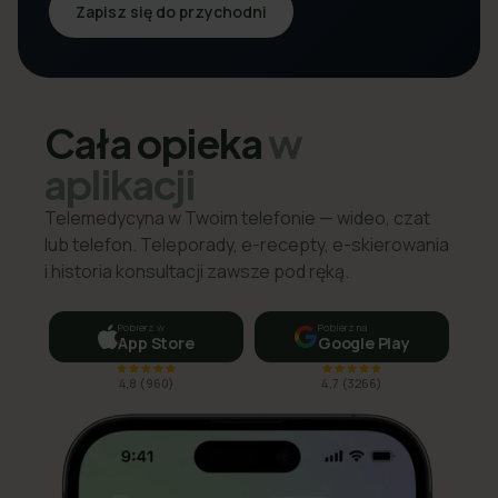
Zapisz się do przychodni
Cała opieka
w
aplikacji
Telemedycyna w Twoim telefonie — wideo, czat
lub telefon. Teleporady, e-recepty, e-skierowania
i historia konsultacji zawsze pod ręką.
Pobierz w
Pobierz na
App Store
Google Play
4,8
(
960
)
4,7
(
3266
)