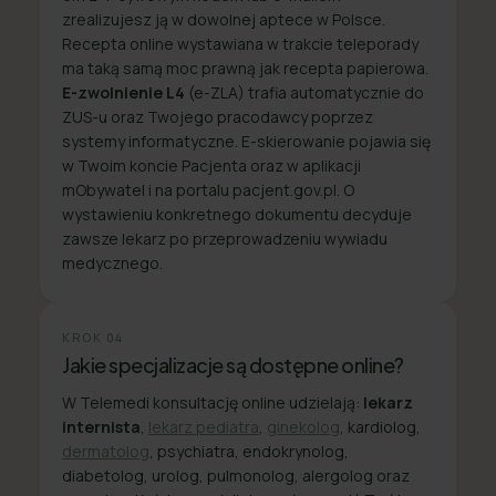
zrealizujesz ją w dowolnej aptece w Polsce.
Recepta online wystawiana w trakcie teleporady
ma taką samą moc prawną jak recepta papierowa.
E-zwolnienie L4
(e-ZLA) trafia automatycznie do
ZUS-u oraz Twojego pracodawcy poprzez
systemy informatyczne. E-skierowanie pojawia się
w Twoim koncie Pacjenta oraz w aplikacji
mObywatel i na portalu pacjent.gov.pl. O
wystawieniu konkretnego dokumentu decyduje
zawsze lekarz po przeprowadzeniu wywiadu
medycznego.
KROK
04
Jakie specjalizacje są dostępne online?
W Telemedi konsultację online udzielają:
lekarz
internista
,
lekarz pediatra
,
ginekolog
, kardiolog,
dermatolog
, psychiatra, endokrynolog,
diabetolog, urolog, pulmonolog, alergolog oraz