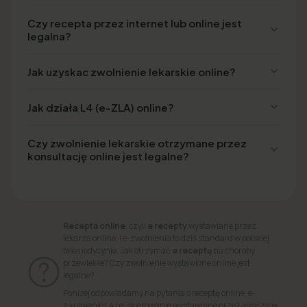
Czy recepta przez internet lub online jest
legalna?
Jak uzyskac zwolnienie lekarskie online?
Jak działa L4 (e-ZLA) online?
Czy zwolnienie lekarskie otrzymane przez
konsultację online jest legalne?
Recepta online
, czyli
e recepty
wystawiane przez
lekarza online, i e-zwolnienia to dziś standard w polskiej
telemedycynie. Jak otrzymać
e receptę
na choroby
przewlekłe? Czy zwolnienie wystawione online jest
legalne?
Poniżej odpowiadamy na pytania o receptę online, e-
zwolnienie L4 i e-skierowanie wystawiane przez lekarza w