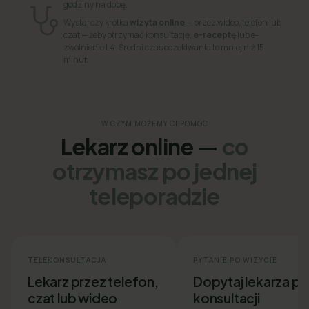
godziny na dobę.
Wystarczy krótka
wizyta online
— przez wideo, telefon lub
czat — żeby otrzymać konsultację,
e-receptę
lub e-
zwolnienie L4. Średni czas oczekiwania to mniej niż 15
minut.
W CZYM MOŻEMY CI POMÓC
Lekarz online —
co
otrzymasz po jednej
teleporadzie
TELEKONSULTACJA
PYTANIE PO WIZYCIE
Lekarz przez telefon,
Dopytaj lekarza p
czat lub wideo
konsultacji