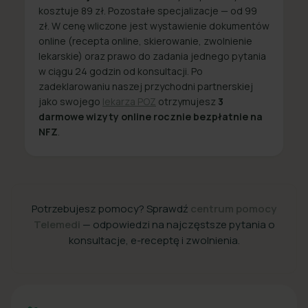
kosztuje 89 zł. Pozostałe specjalizacje — od 99
zł. W cenę wliczone jest wystawienie dokumentów
online (recepta online, skierowanie, zwolnienie
lekarskie) oraz prawo do zadania jednego pytania
w ciągu 24 godzin od konsultacji. Po
zadeklarowaniu naszej przychodni partnerskiej
jako swojego
lekarza POZ
otrzymujesz
3
darmowe wizyty online rocznie bezpłatnie na
NFZ
.
Potrzebujesz pomocy? Sprawdź
centrum pomocy
Telemedi
— odpowiedzi na najczęstsze pytania o
konsultacje, e-receptę i zwolnienia.
+48 22 357 49 49