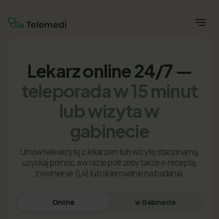
Lekarz online 24/7 —
teleporada w 15 minut
lub wizyta w
gabinecie
Umów telewizytę z lekarzem lub wizytę stacjonarną,
uzyskaj pomoc, a w razie potrzeby także e‑receptę,
zwolnienie (L4) lub skierowanie na badania.
Online
w Gabinecie