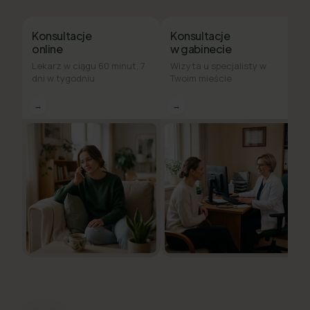
Konsultacje
Konsultacje
online
w gabinecie
Lekarz w ciągu 60 minut, 7
Wizyta u specjalisty w
dni w tygodniu
Twoim mieście
→
→