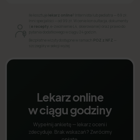
Ile kosztuje
lekarz online
? Internista lub pediatra — 89 zł.
Inni specjaliści — od 99 zł. W cenie konsultacja, dokumenty
(
e recepty
, e-zwolnienie L4, skierowanie) oraz prawo do
pytania dodatkowego w ciągu 24 godzin.
Bezpłatne wizyty dostępne w ramach
POZ z NFZ
—
szczegóły w sekcji wyżej.
Lekarz online
w ciągu godziny
Wypełnij ankietę — lekarz oceni i
zdecyduje. Brak wskazań? Zwrócimy
opłatę.