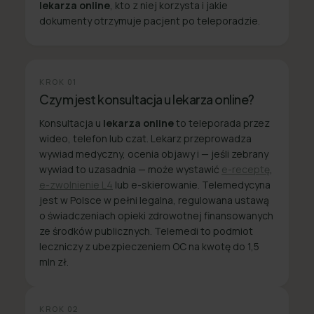
lekarza online
, kto z niej korzysta i jakie
dokumenty otrzymuje pacjent po teleporadzie.
KROK
01
Czym jest konsultacja u lekarza online?
Konsultacja u
lekarza online
to teleporada przez
wideo, telefon lub czat. Lekarz przeprowadza
wywiad medyczny, ocenia objawy i — jeśli zebrany
wywiad to uzasadnia — może wystawić
e-receptę
,
e-zwolnienie L4
lub e-skierowanie. Telemedycyna
jest w Polsce w pełni legalna, regulowana ustawą
o świadczeniach opieki zdrowotnej finansowanych
ze środków publicznych. Telemedi to podmiot
leczniczy z ubezpieczeniem OC na kwotę do 1,5
mln zł.
KROK
02