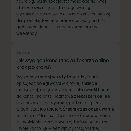
neurolog. Każdy specjalista może ocenić Twój
stan zdrowia i — jeśli stan tego wymaga —
wystawić e-receptę lub e-skierowanie na dalszą
diagnostykę. Pediatra online dostępny jest 24
godziny na dobę, także wieczorem oraz w
weekendy.
KROK
05
Jak wygląda konsultacja u lekarza online
krok po kroku?
Wybierasz
rodzaj wizyty
i dogodny termin,
opisujesz dolegliwości w krótkiej ankiecie
medycznej, dołączasz ewentualne wyniki badań
do konta Pacjenta. Rozmowa z
lekarzem online
rozpoczyna się o wybranej godzinie — przez
wideo, czat lub telefon.
Średni czas oczekiwania
to mniej niż 15 minut. Dokumenty (recepta online,
e-zwolnienie, e-skierowanie) trafiają od razu na
Twoje konto IKP — bez wizyty stacjonarnej.