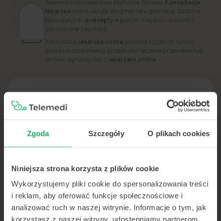
Telemedi to kompleksowa platforma zdrowia.
Konsultacja
lekarska
online, wizyta stacjonarna w gabinecie, badania
laboratoryjne i
e recepty
w jednym miejscu — wszystko
zarządzane z aplikacji.
Konsultacja
lekarska online
pozwala szybko otrzymać
poradę w razie infekcji, przedłużyć leczenie przewlekłe lub
omówić wyniki badań z
lekarzem online
.
PORADNIK
Dowiedz się więcej o swoim zdrowiu
Zgoda
Szczegóły
O plikach cookies
Niniejsza strona korzysta z plików cookie
Wykorzystujemy pliki cookie do spersonalizowania treści
i reklam, aby oferować funkcje społecznościowe i
analizować ruch w naszej witrynie. Informacje o tym, jak
korzystasz z naszej witryny, udostępniamy partnerom