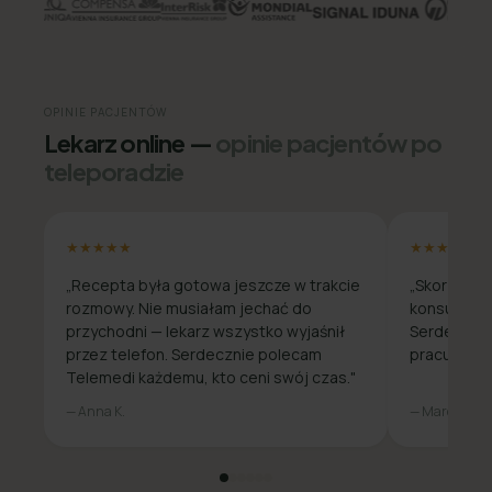
OPINIE PACJENTÓW
Lekarz online —
opinie pacjentów po
teleporadzie
★★★★★
★★★★★
„Recepta była gotowa jeszcze w trakcie
„Skorzysta
rozmowy. Nie musiałam jechać do
konsultacja
przychodni — lekarz wszystko wyjaśnił
Serdecznie
przez telefon. Serdecznie polecam
pracuje zda
Telemedi każdemu, kto ceni swój czas."
— Anna K.
— Marcin W.