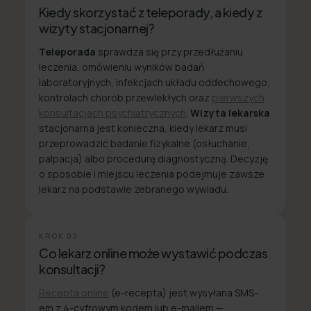
Kiedy skorzystać z teleporady, a kiedy z
wizyty stacjonarnej?
Teleporada
sprawdza się przy przedłużaniu
leczenia, omówieniu wyników badań
laboratoryjnych, infekcjach układu oddechowego,
kontrolach chorób przewlekłych oraz
pierwszych
konsultacjach psychiatrycznych
.
Wizyta lekarska
stacjonarna jest konieczna, kiedy lekarz musi
przeprowadzić badanie fizykalne (osłuchanie,
palpacja) albo procedurę diagnostyczną. Decyzję
o sposobie i miejscu leczenia podejmuje zawsze
lekarz na podstawie zebranego wywiadu.
KROK
03
Co lekarz online może wystawić podczas
konsultacji?
Recepta online
(e-recepta) jest wysyłana SMS-
em z 4-cyfrowym kodem lub e-mailem —