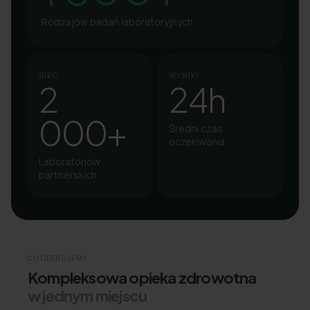
Rodzajów badań laboratoryjnych
SIEĆ
WYNIKI
2
24h
000+
Średni czas
oczekiwania
Laboratoriów
partnerskich
CO OFERUJEMY
Kompleksowa opieka zdrowotna
w jednym miejscu