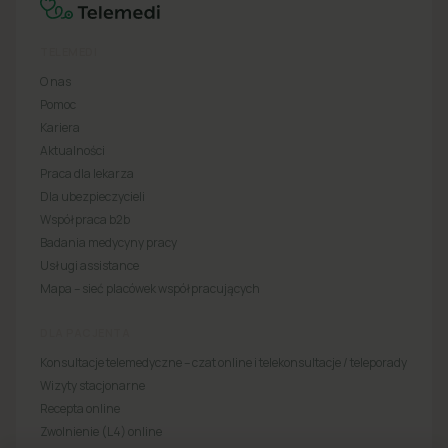
TELEMEDI
O nas
Pomoc
Kariera
Aktualności
Praca dla lekarza
Dla ubezpieczycieli
Współpraca b2b
Badania medycyny pracy
Usługi assistance
Mapa – sieć placówek współpracujących
DLA PACJENTA
Konsultacje telemedyczne – czat online i telekonsultacje / teleporady
Wizyty stacjonarne
Recepta online
Zwolnienie (L4) online