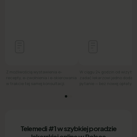
Z możliwością wystawienia e-
W ciągu 24 godzin od wizyty
recepty, e-zwolnienia i e-skierowania
zadać lekarzowi jedno dodat
w trakcie tej samej konsultacji.
pytanie — bez nowej opłaty.
Telemedi #1 w szybkiej poradzie
lekarskiej online w Polsce