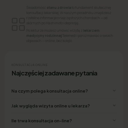
Świadomość
stanu zdrowia
to fundament skutecznej
konsultacji lekarskiej. W naszym poradniku znajdziesz
rzetelne informacje o najczęstszych chorobach — od
skórnych po Hashimoto i depresję.
Po lekturze możesz umówić wizytę z
lekarzem
medycyny rodzinnej
Telemedi i porozmawiać o swoich
objawach — online, bez kolejki.
KONSULTACJA ONLINE
Najczęściej zadawane pytania
Na czym polega konsultacja online?
Jak wygląda wizyta online u lekarza?
Ile trwa konsultacja on-line?