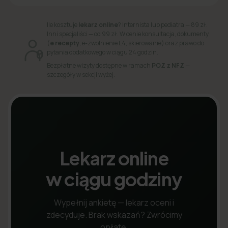
Ile kosztuje
lekarz online
? Internista lub pediatra — 89 zł.
Inni specjaliści — od 99 zł. W cenie konsultacja, dokumenty
(
e recepty
, e-zwolnienie L4, skierowanie) oraz prawo do
pytania dodatkowego w ciągu 24 godzin.
Bezpłatne wizyty dostępne w ramach
POZ z NFZ
—
szczegóły w sekcji wyżej.
Lekarz online
w ciągu godziny
Wypełnij ankietę — lekarz oceni i
zdecyduje. Brak wskazań? Zwrócimy
opłatę.