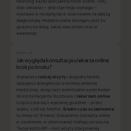
neurolog. Każdy specjalista może ocenić Twój
stan zdrowia i — jeśli stan tego wymaga —
wystawić e-receptę lub e-skierowanie na dalszą
diagnostykę. Pediatra online dostępny jest 24
godziny na dobę, także wieczorem oraz w
weekendy.
KROK
05
Jak wygląda konsultacja u lekarza online
krok po kroku?
Wybierasz
rodzaj wizyty
i dogodny termin,
opisujesz dolegliwości w krótkiej ankiecie
medycznej, dołączasz ewentualne wyniki badań
do konta Pacjenta. Rozmowa z
lekarzem online
rozpoczyna się o wybranej godzinie — przez
wideo, czat lub telefon.
Średni czas oczekiwania
to mniej niż 15 minut. Dokumenty (recepta online,
e-zwolnienie, e-skierowanie) trafiają od razu na
Twoje konto IKP — bez wizyty stacjonarnej.