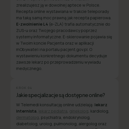
zrealizujesz ją w dowolnej aptece w Polsce.
Recepta online wystawiana w trakcie teleporady
ma taką samą moc prawną jak recepta papierowa.
E-zwolnienie L4
(e-ZLA) trafia automatycznie do
ZUS-u oraz Twojego pracodawcy poprzez
systemy informatyczne. E-skierowanie pojawia się
w Twoim koncie Pacjenta oraz w aplikacji
mObywatel i na portalu pacjent.gov.pl. O
wystawieniu konkretnego dokumentu decyduje
zawsze lekarz po przeprowadzeniu wywiadu
medycznego.
KROK
04
Jakie specjalizacje są dostępne online?
W Telemedi konsultację online udzielają:
lekarz
internista
,
lekarz pediatra
,
ginekolog
, kardiolog,
dermatolog
, psychiatra, endokrynolog,
diabetolog, urolog, pulmonolog, alergolog oraz