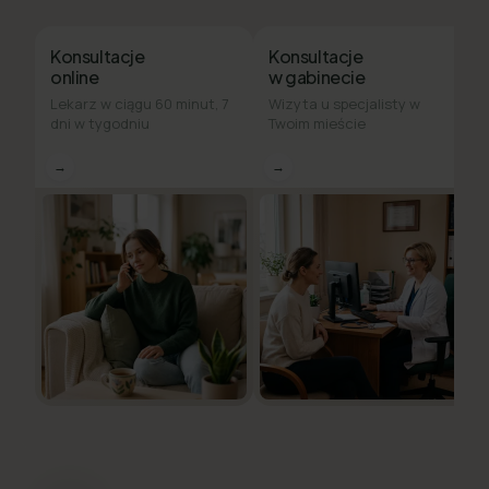
Konsultacje
Konsultacje
online
w gabinecie
Lekarz w ciągu 60 minut, 7
Wizyta u specjalisty w
dni w tygodniu
Twoim mieście
→
→