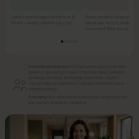
Lekarz pierwszego kontaktu w 15
Nowa recepta lub przedłuż
minut — wideo, telefon lub czat.
leków bez wizyty osobiście.
Dokument SMS-em lub e-ma
Konsultacja lekarska
online sprawdza się przy szerokim
spektrum specjalizacji. Lekarz internista, lekarz pediatra,
ginekolog, kardiolog, dermatolog, psychiatra — każdy z
naszych lekarzy może ocenić Twój stan zdrowia w trakcie
wideokonsultacji.
E receptę
lub e-skierowanie wystawi w tej samej rozmowie,
jeśli zebrany wywiad to uzasadnia.