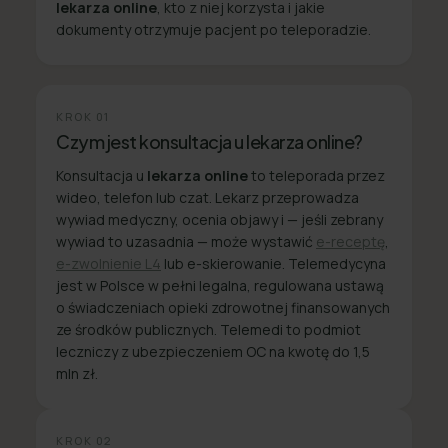
lekarza online
, kto z niej korzysta i jakie
dokumenty otrzymuje pacjent po teleporadzie.
KROK
01
Czym jest konsultacja u lekarza online?
Konsultacja u
lekarza online
to teleporada przez
wideo, telefon lub czat. Lekarz przeprowadza
wywiad medyczny, ocenia objawy i — jeśli zebrany
wywiad to uzasadnia — może wystawić
e-receptę
,
e-zwolnienie L4
lub e-skierowanie. Telemedycyna
jest w Polsce w pełni legalna, regulowana ustawą
o świadczeniach opieki zdrowotnej finansowanych
ze środków publicznych. Telemedi to podmiot
leczniczy z ubezpieczeniem OC na kwotę do 1,5
mln zł.
KROK
02