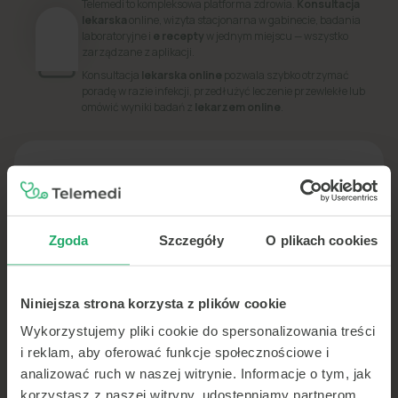
Telemedi to kompleksowa platforma zdrowia.
Konsultacja
lekarska
online, wizyta stacjonarna w gabinecie, badania
laboratoryjne i
e recepty
w jednym miejscu — wszystko
zarządzane z aplikacji.
Konsultacja
lekarska online
pozwala szybko otrzymać
poradę w razie infekcji, przedłużyć leczenie przewlekłe lub
omówić wyniki badań z
lekarzem online
.
PORADNIK
Dowiedz się więcej o swoim zdrowiu
Zgoda
Szczegóły
O plikach cookies
Niniejsza strona korzysta z plików cookie
Wykorzystujemy pliki cookie do spersonalizowania treści
i reklam, aby oferować funkcje społecznościowe i
analizować ruch w naszej witrynie. Informacje o tym, jak
korzystasz z naszej witryny, udostępniamy partnerom