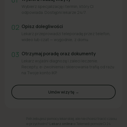
Wybierz specjalizację i termin, który Ci
odpowiada. Dostępni lekarze 24/7.
02
Opisz dolegliwości
Lekarz przeprowadzi teleporadę przez telefon,
wideo lub czat — wygodnie, z domu.
03
Otrzymaj poradę oraz dokumenty
Lekarz wyjaśni diagnozę i zaleci leczenie.
Recepty, e-zwolnienia i skierowania trafią od razu
na Twoje konto IKP.
Umów wizytę →
Potrzebujesz pomocy lekarskiej, ale nie chcesz tracić czasu
w przychodni?
Lekarz online
w Telemedi pomoże Ci 24