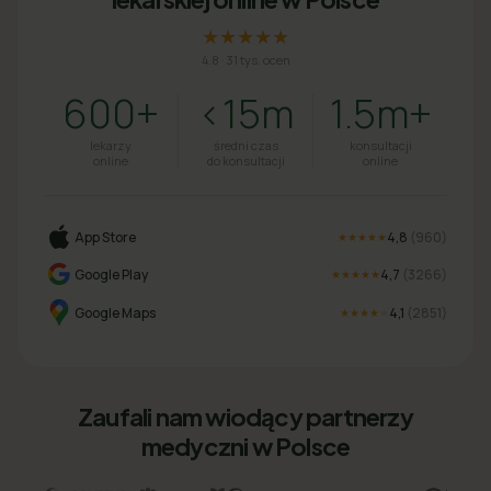
★★★★★
4.8
·
31 tys. ocen
600+
<15m
1.5m+
lekarzy
średni czas
konsultacji
online
do konsultacji
online
App Store
4,8
(
960
)
★★★★★
Google Play
4,7
(
3266
)
★★★★★
Google Maps
4,1
(
2851
)
★★★★
★
Zaufali nam wiodący partnerzy
medyczni w Polsce