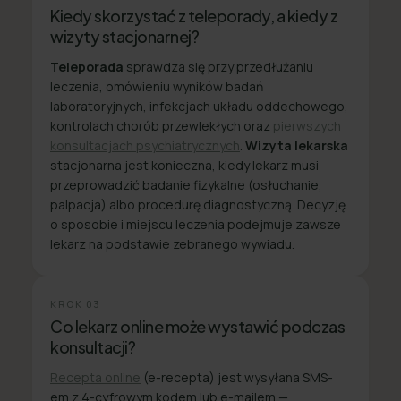
Kiedy skorzystać z teleporady, a kiedy z
wizyty stacjonarnej?
Teleporada
sprawdza się przy przedłużaniu
leczenia, omówieniu wyników badań
laboratoryjnych, infekcjach układu oddechowego,
kontrolach chorób przewlekłych oraz
pierwszych
konsultacjach psychiatrycznych
.
Wizyta lekarska
stacjonarna jest konieczna, kiedy lekarz musi
przeprowadzić badanie fizykalne (osłuchanie,
palpacja) albo procedurę diagnostyczną. Decyzję
o sposobie i miejscu leczenia podejmuje zawsze
lekarz na podstawie zebranego wywiadu.
KROK
03
Co lekarz online może wystawić podczas
konsultacji?
Recepta online
(e-recepta) jest wysyłana SMS-
em z 4-cyfrowym kodem lub e-mailem —