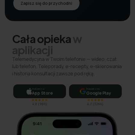
Zapisz się do przychodni
Cała opieka
w
aplikacji
Telemedycyna w Twoim telefonie — wideo, czat
lub telefon. Teleporady, e-recepty, e-skierowania
i historia konsultacji zawsze pod ręką.
Pobierz w
Pobierz na
App Store
Google Play
4,8
(
960
)
4,7
(
3266
)