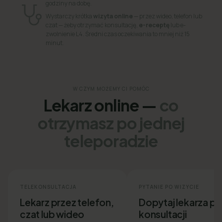
godziny na dobę.
Wystarczy krótka
wizyta online
— przez wideo, telefon lub
czat — żeby otrzymać konsultację,
e-receptę
lub e-
zwolnienie L4. Średni czas oczekiwania to mniej niż 15
minut.
W CZYM MOŻEMY CI POMÓC
Lekarz online —
co
otrzymasz po jednej
teleporadzie
TELEKONSULTACJA
PYTANIE PO WIZYCIE
Lekarz przez telefon,
Dopytaj lekarza p
czat lub wideo
konsultacji