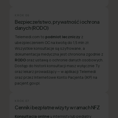
KROK
06
Bezpieczeństwo, prywatność i ochrona
danych (RODO)
Telemedi.com to
podmiot leczniczy
z
ubezpieczeniem OC na kwotę do 1,5 mln zł.
Wszystkie konsultacje są szyfrowane, a
dokumentacja medyczna jest chroniona zgodnie z
RODO
oraz ustawą o ochronie danych osobowych.
Dostęp do historii konsultacji masz wyłącznie Ty
oraz lekarz prowadzący — w aplikacji Telemedi
oraz przez Internetowe Konto Pacjenta (IKP) na
pacjent.gov.pl.
KROK
07
Cennik i bezpłatne wizyty w ramach NFZ
Konsultacja online
u internisty lub pediatry