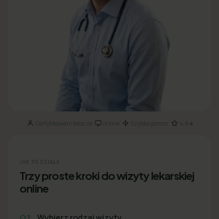
Certyfikowani lekarze
online
Szybka pomoc
4.8★
·
·
·
JAK TO DZIAŁA
Trzy proste kroki do wizyty lekarskiej
online
01
Wybierz rodzaj wizyty