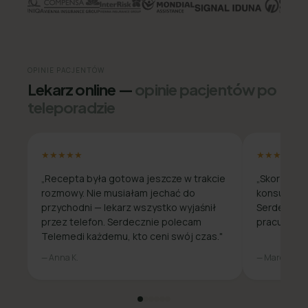
OPINIE PACJENTÓW
Lekarz online —
opinie pacjentów po
teleporadzie
★★★★★
★★★★★
„Recepta była gotowa jeszcze w trakcie
„Skorzysta
rozmowy. Nie musiałam jechać do
konsultacja
przychodni — lekarz wszystko wyjaśnił
Serdecznie
przez telefon. Serdecznie polecam
pracuje zda
Telemedi każdemu, kto ceni swój czas."
— Anna K.
— Marcin W.