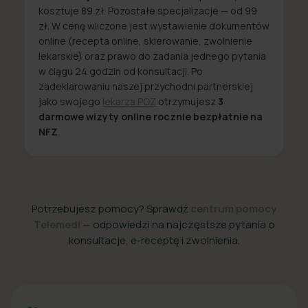
kosztuje 89 zł. Pozostałe specjalizacje — od 99
zł. W cenę wliczone jest wystawienie dokumentów
online (recepta online, skierowanie, zwolnienie
lekarskie) oraz prawo do zadania jednego pytania
w ciągu 24 godzin od konsultacji. Po
zadeklarowaniu naszej przychodni partnerskiej
jako swojego
lekarza POZ
otrzymujesz
3
darmowe wizyty online rocznie bezpłatnie na
NFZ
.
Potrzebujesz pomocy? Sprawdź
centrum pomocy
Telemedi
— odpowiedzi na najczęstsze pytania o
konsultacje, e-receptę i zwolnienia.
+48 22 357 49 49