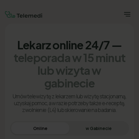
Lekarz online 24/7 —
teleporada w 15 minut
lub wizyta w
gabinecie
Umów telewizytę z lekarzem lub wizytę stacjonarną,
uzyskaj pomoc, a w razie potrzeby także e‑receptę,
zwolnienie (L4) lub skierowanie na badania.
Online
w Gabinecie