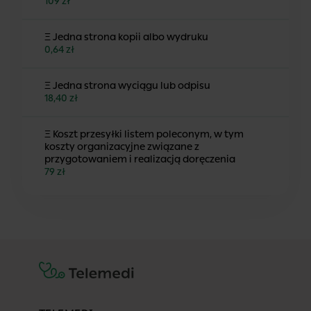
109 zł
Ξ Jedna strona kopii albo wydruku
0,64 zł
Ξ Jedna strona wyciągu lub odpisu
18,40 zł
Ξ Koszt przesyłki listem poleconym, w tym
koszty organizacyjne związane z
przygotowaniem i realizacją doręczenia
79 zł