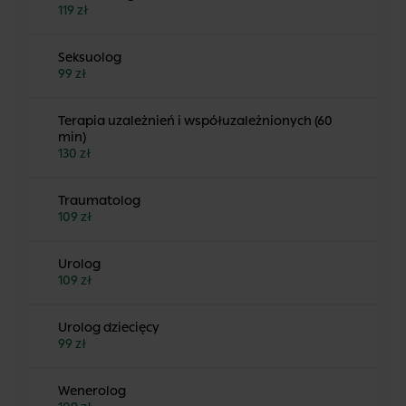
119 zł
Seksuolog
99 zł
Terapia uzależnień i współuzależnionych (60
min)
130 zł
Traumatolog
109 zł
Urolog
109 zł
Urolog dziecięcy
99 zł
Wenerolog