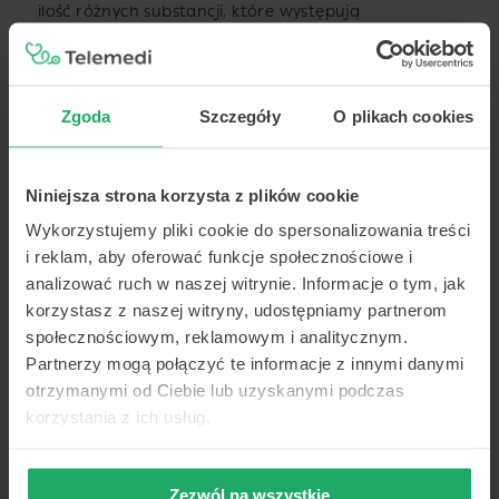
ilość różnych substancji, które występują
w przetworzonych produktach spożywczych.
Alergicy muszą zachować szczególną
Zgoda
Szczegóły
O plikach cookies
ostrożność podczas spożywania posiłków
w stołówkach, restauracjach, ale także
na prywatnych imprezach. Nawet bardzo małe
Niniejsza strona korzysta z plików cookie
ilości uczulających białek mogą u wielu osób
Wykorzystujemy pliki cookie do spersonalizowania treści
wywołać poważne reakcje alergiczne.
i reklam, aby oferować funkcje społecznościowe i
analizować ruch w naszej witrynie. Informacje o tym, jak
Pacjentom z ciężkimi alergiami pokarmowymi zaleca
korzystasz z naszej witryny, udostępniamy partnerom
się noszenie przy sobie przez cały czas specjalnego
społecznościowym, reklamowym i analitycznym.
zestawu ratunkowego. Zapobiega on zagrażającym
Partnerzy mogą połączyć te informacje z innymi danymi
życiu powikłaniom w przypadku wystąpienia reakcji
otrzymanymi od Ciebie lub uzyskanymi podczas
alergicznych i zwykle zawiera następujące leki:
korzystania z ich usług.
Lek przeciwhistaminowy w postaci tabletek,
Zezwól na wszystkie
neutralizujący neuroprzekaźnik histaminę.