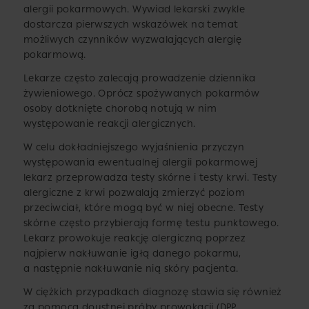
alergii pokarmowych. Wywiad lekarski zwykle
dostarcza pierwszych wskazówek na temat
możliwych czynników wyzwalających alergię
pokarmową.
Lekarze często zalecają prowadzenie dziennika
żywieniowego. Oprócz spożywanych pokarmów
osoby dotknięte chorobą notują w nim
występowanie reakcji alergicznych.
W celu dokładniejszego wyjaśnienia przyczyn
występowania ewentualnej alergii pokarmowej
lekarz przeprowadza testy skórne i testy krwi. Testy
alergiczne z krwi pozwalają zmierzyć poziom
przeciwciał, które mogą być w niej obecne. Testy
skórne często przybierają formę testu punktowego.
Lekarz prowokuje reakcję alergiczną poprzez
najpierw nakłuwanie igłą danego pokarmu,
a następnie nakłuwanie nią skóry pacjenta.
W ciężkich przypadkach diagnozę stawia się również
za pomocą doustnej próby prowokacji (DPP,