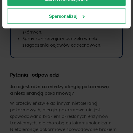
Zastrzyk z adrenaliny, w celu zapobiegania
niewydolności krążenia.
Spersonalizuj
Kortyzon w postaci czopków lub kropli
w celu kontrolowania obrzęku i reakcji
skórnych.
Spray rozszerzający oskrzela w celu
złagodzenia objawów oddechowych.
Pytania i odpowiedzi
Jaka jest różnica między alergią pokarmową
a nietolerancją pokarmową?
W przeciwieństwie do innych nietolerancji
pokarmowych, alergia pokarmowa nie jest
spowodowana brakiem określonych enzymów
trawiennych, ale chorobą autoimmunologiczną.
Nietolerancje pokarmowe spowodowane brakiem