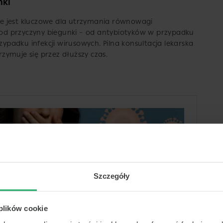
nki
e jest kluczowe dla utrzymania równowagi
y od przyczyny biegunki – od antybiotyków w przypadku
zypadku infekcji wirusowych. Pilna konsultacja lekarska
rzymuje się przez dłuższy czas.
Szczegóły
 plików cookie