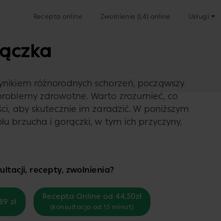
Recepta online
Zwolnienie (L4) online
Usługi
rączka
ynikiem różnorodnych schorzeń, począwszy
problemy zdrowotne. Warto zrozumieć, co
ci, aby skutecznie im zaradzić. W poniższym
u brzucha i gorączki, w tym ich przyczyny,
ltacji, recepty, zwolnienia?
Recepta Online od 44,50zł
89 zł
(konsultacja od 15 minut)