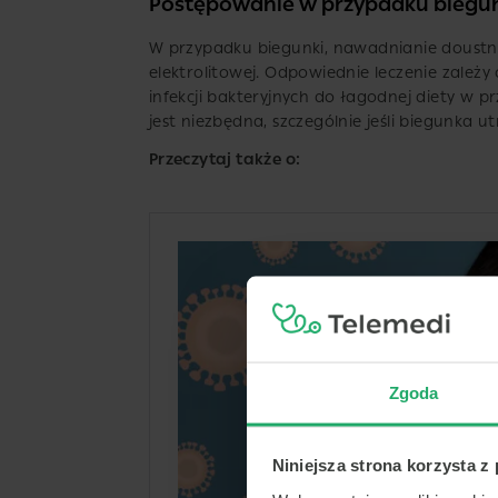
Postępowanie w przypadku biegu
W przypadku biegunki, nawadnianie doustn
elektrolitowej. Odpowiednie leczenie zależ
infekcji bakteryjnych do łagodnej diety w pr
jest niezbędna, szczególnie jeśli biegunka ut
Przeczytaj także o:
Zgoda
Niniejsza strona korzysta z