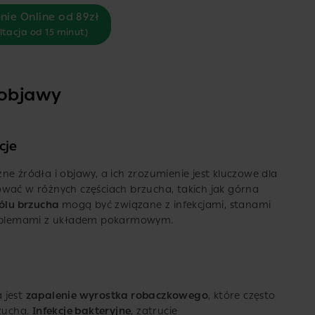
nie Online od 89zł
ltacja od 15 minut)
 objawy
cje
e źródła i objawy, a ich zrozumienie jest kluczowe dla
ować w różnych częściach brzucha, takich jak górna
bólu brzucha
mogą być związane z infekcjami, stanami
problemami z układem pokarmowym.
 jest
zapalenie wyrostka robaczkowego
, które często
rzucha.
Infekcje bakteryjne
, zatrucie