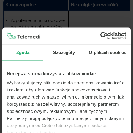
Stany zapalne
Neuralgie (nerwobóle)
Zapalenie ucha środkowe
go (otitis media) o różny
m przebiegu
Nagromadzenie płynu
w uchu środkowym (sero
Zgoda
Szczegóły
O plikach cookies
mucotympanum)
Nieżyt przewodów słuch
Nerwoból szyjny (spowod
owych
owany uszkodzeniem dys
Ostre zapalenie przewod
ku lub dysfunkcją stawów
Niniejsza strona korzysta z plików cookie
u słuchowego (ostre zap
szyjnych)
Wykorzystujemy pliki cookie do spersonalizowania treści
alenie ucha zewnętrzneg
Zoster oticus (zapalenie k
i reklam, aby oferować funkcje społecznościowe i
o)
omórek zwojów nerwow
analizować ruch w naszej witrynie. Informacje o tym, jak
Wrzody przewodu słucho
ych i nerwów czaszkowyc
korzystasz z naszej witryny, udostępniamy partnerom
wego
h wywołane przez wirus
społecznościowym, reklamowym i analitycznym.
Półpasiec
Varizella zoster)
Partnerzy mogą połączyć te informacje z innymi danymi
Zapalenie chrząstki lub m
Neuralgia nerwu trójdziel
ałżowiny usznej (pericho
nego (ataki bólu w obsza
otrzymanymi od Ciebie lub uzyskanymi podczas
ndritis)
rze nerwu czaszkowego t
korzystania z ich usług.