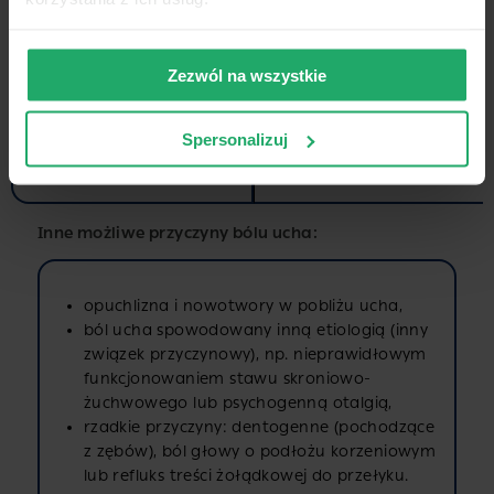
Ostre zapalenie wyrostka
rójdzielnego)
sutkowatego (mastoiditi
s) – rzadkie powikłanie za
Zezwól na wszystkie
palenia ucha środkoweg
o
Spersonalizuj
Stany zapalne wywołane
przez sąsiednie narządy
Inne możliwe przyczyny bólu ucha:
opuchlizna i nowotwory w pobliżu ucha,
ból ucha spowodowany inną etiologią (inny
związek przyczynowy), np. nieprawidłowym
funkcjonowaniem stawu skroniowo-
żuchwowego lub psychogenną otalgią,
rzadkie przyczyny: dentogenne (pochodzące
z zębów), ból głowy o podłożu korzeniowym
lub refluks treści żołądkowej do przełyku.