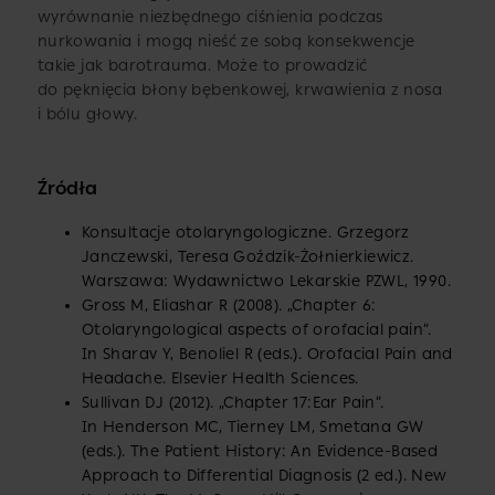
wyrównanie niezbędnego ciśnienia podczas
nurkowania i mogą nieść ze sobą konsekwencje
takie jak barotrauma. Może to prowadzić
do pęknięcia błony bębenkowej, krwawienia z nosa
i bólu głowy.
Źródła
Konsultacje otolaryngologiczne. Grzegorz
Janczewski, Teresa Goździk-Żołnierkiewicz.
Warszawa: Wydawnictwo Lekarskie PZWL, 1990.
Gross M, Eliashar R (2008). „Chapter 6:
Otolaryngological aspects of orofacial pain”.
In Sharav Y, Benoliel R (eds.). Orofacial Pain and
Headache. Elsevier Health Sciences.
Sullivan DJ (2012). „Chapter 17:Ear Pain”.
In Henderson MC, Tierney LM, Smetana GW
(eds.). The Patient History: An Evidence-Based
Approach to Differential Diagnosis (2 ed.). New