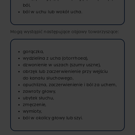
ból,
ból w uchu lub wokół ucha.
Mogą wystąpić następujące objawy towarzyszące:
gorączka,
wydzielina z ucha (otorrhoea),
dzwonienie w uszach (szumy uszne),
obrzęk lub zaczerwienienie przy wejściu
do kanału słuchowego,
opuchlizna, zaczerwienienie i ból za uchem,
zawroty głowy,
ubytek słuchu,
zmęczenie,
wymioty,
ból w okolicy głowy lub szyi.