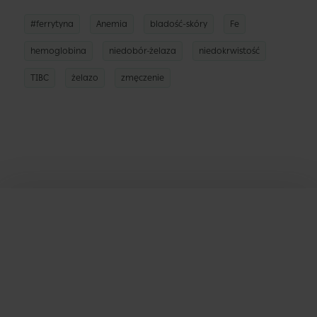
#ferrytyna
Anemia
bladość-skóry
Fe
hemoglobina
niedobór-żelaza
niedokrwistość
TIBC
żelazo
zmęczenie