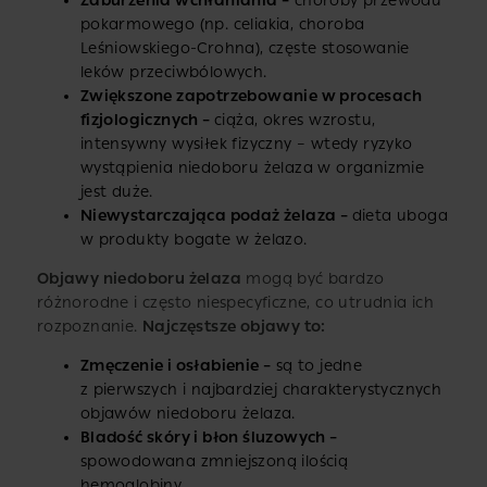
Zaburzenia wchłaniania –
choroby przewodu
pokarmowego (np. celiakia, choroba
Leśniowskiego-Crohna), częste stosowanie
leków przeciwbólowych.
Zwiększone zapotrzebowanie w procesach
fizjologicznych –
ciąża, okres wzrostu,
intensywny wysiłek fizyczny – wtedy ryzyko
wystąpienia niedoboru żelaza w organizmie
jest duże.
Niewystarczająca podaż żelaza –
dieta uboga
w produkty bogate w żelazo.
Objawy niedoboru żelaza
mogą być bardzo
różnorodne i często niespecyficzne, co utrudnia ich
rozpoznanie.
Najczęstsze objawy to:
Zmęczenie i osłabienie –
są to jedne
z pierwszych i najbardziej charakterystycznych
objawów niedoboru żelaza.
Bladość skóry i błon śluzowych –
spowodowana zmniejszoną ilością
hemoglobiny.