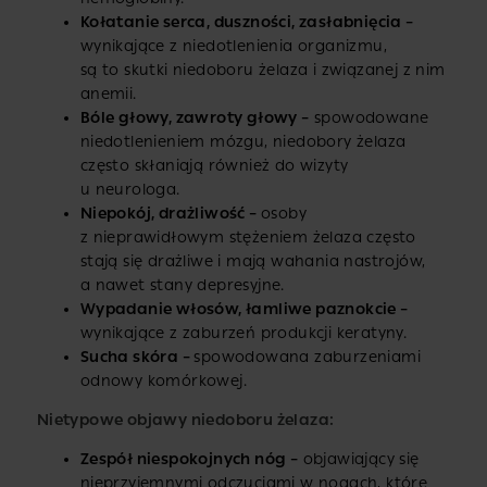
Kołatanie serca, duszności, zasłabnięcia –
wynikające z niedotlenienia organizmu,
są to skutki niedoboru żelaza i związanej z nim
anemii.
Bóle głowy, zawroty głowy –
spowodowane
niedotlenieniem mózgu, niedobory żelaza
często skłaniają również do wizyty
u neurologa.
Niepokój, drażliwość –
osoby
z nieprawidłowym stężeniem żelaza często
stają się drażliwe i mają wahania nastrojów,
a nawet stany depresyjne.
Wypadanie włosów, łamliwe paznokcie –
wynikające z zaburzeń produkcji keratyny.
Sucha skóra –
spowodowana zaburzeniami
odnowy komórkowej.
Nietypowe objawy niedoboru żelaza:
Zespół niespokojnych nóg –
objawiający się
nieprzyjemnymi odczuciami w nogach, które