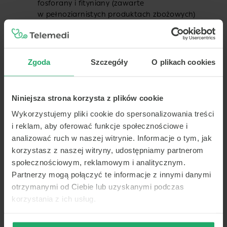
fosforany i fityniany (zawarte
w pełnoziarnistych produktach zbożowych)
mogą je ograniczać.
Stan zdrowia –
niektóre choroby
przewodu
pokarmowego
mogą zaburzać wchłanianie
żelaza.
Zgoda
Szczegóły
O plikach cookies
Zmiany w diecie oraz odpowiednio dobrany
suplement, powinny podnieść poziom żelaza
Niniejsza strona korzysta z plików cookie
oraz wzrost stężenia hemoglobiny. Przy niedoborze
żelaza w organizmie warto sprawdzić,
Wykorzystujemy pliki cookie do spersonalizowania treści
czy nie występuje niedobór witamin, które
i reklam, aby oferować funkcje społecznościowe i
zwiększają przyswajalność żelaza.
analizować ruch w naszej witrynie. Informacje o tym, jak
korzystasz z naszej witryny, udostępniamy partnerom
Przeczytaj także o:
społecznościowym, reklamowym i analitycznym.
Partnerzy mogą połączyć te informacje z innymi danymi
otrzymanymi od Ciebie lub uzyskanymi podczas
korzystania z ich usług.