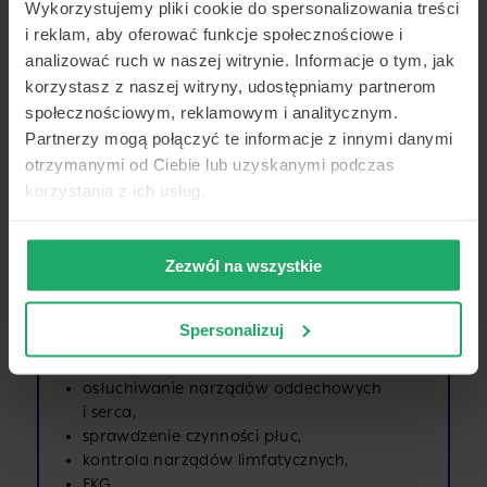
Wykorzystujemy pliki cookie do spersonalizowania treści
Za pomocą tych pytań lekarz stara się ustalić
i reklam, aby oferować funkcje społecznościowe i
przyczynę nieustannego uczucia zmęczenia
analizować ruch w naszej witrynie. Informacje o tym, jak
u pacjenta. W tym celu konieczne jest udzielanie
korzystasz z naszej witryny, udostępniamy partnerom
odpowiedzi zgodnych z prawdą. Ważnych
społecznościowym, reklamowym i analitycznym.
wskazówek dostarczają również intymne lub przykre
Partnerzy mogą połączyć te informacje z innymi danymi
informacje o problemach małżeńskich i rodzinnych
otrzymanymi od Ciebie lub uzyskanymi podczas
lub trudnościach finansowych.
korzystania z ich usług.
Badania lekarskie
Zezwól na wszystkie
Po przeprowadzeniu wywiadu przeprowadza się
następujące badania lekarskie:
Spersonalizuj
osłuchiwanie narządów oddechowych
i serca,
sprawdzenie czynności płuc,
kontrola narządów limfatycznych,
EKG,