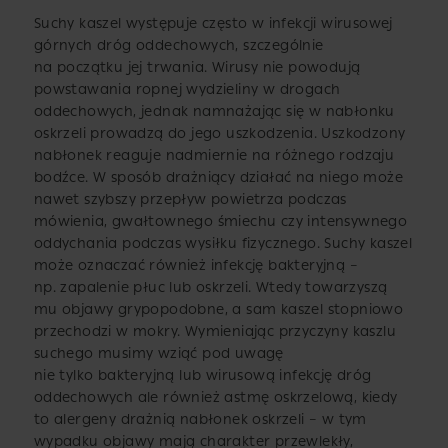
Suchy kaszel występuje często w infekcji wirusowej
górnych dróg oddechowych, szczególnie
na początku jej trwania. Wirusy nie powodują
powstawania ropnej wydzieliny w drogach
oddechowych, jednak namnażając się w nabłonku
oskrzeli prowadzą do jego uszkodzenia. Uszkodzony
nabłonek reaguje nadmiernie na różnego rodzaju
bodźce. W sposób drażniący działać na niego może
nawet szybszy przepływ powietrza podczas
mówienia, gwałtownego śmiechu czy intensywnego
oddychania podczas wysiłku fizycznego. Suchy kaszel
może oznaczać również infekcję bakteryjną –
np. zapalenie płuc lub oskrzeli. Wtedy towarzyszą
mu objawy grypopodobne, a sam kaszel stopniowo
przechodzi w mokry. Wymieniając przyczyny kaszlu
suchego musimy wziąć pod uwagę
nie tylko bakteryjną lub wirusową infekcję dróg
oddechowych ale również astmę oskrzelową, kiedy
to alergeny drażnią nabłonek oskrzeli – w tym
wypadku objawy mają charakter przewlekły,