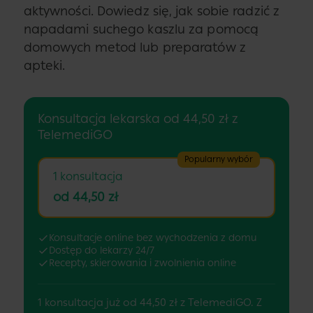
aktywności. Dowiedz się, jak sobie radzić z
napadami suchego kaszlu za pomocą
domowych metod lub preparatów z
apteki.
Konsultacja lekarska od 44,50 zł z
TelemediGO
Popularny wybór
1 konsultacja
od 44,50 zł
Konsultacje online bez wychodzenia z domu
Dostęp do lekarzy 24/7
Recepty, skierowania i zwolnienia online
1 konsultacja już od 44,50 zł z TelemediGO. Z